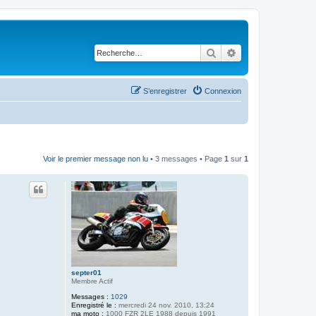
Rechercher
Recherche avancé
S’enregistrer
Connexion
Voir le premier message non lu
• 3 messages • Page
1
sur
1
septer01
Membre Actif
Messages :
1029
Enregistré le :
mercredi 24 nov. 2010, 13:24
ma moto :
1000 FZR 2LE 1988 depuis 1991