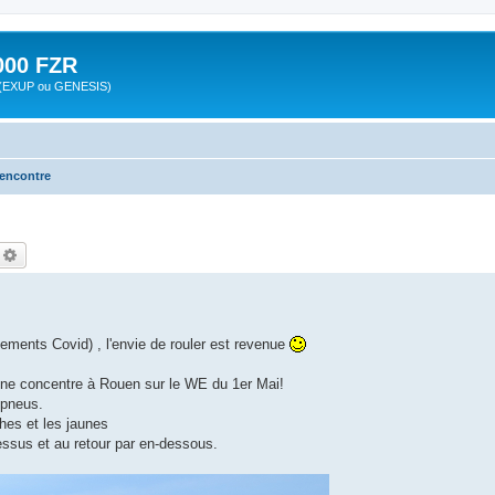
00 FZR
zr (EXUP ou GENESIS)
rencontre
echercher
Recherche avancée
ments Covid) , l'envie de rouler est revenue
 une concentre à Rouen sur le WE du 1er Mai!
 pneus.
ches et les jaunes
-dessus et au retour par en-dessous.