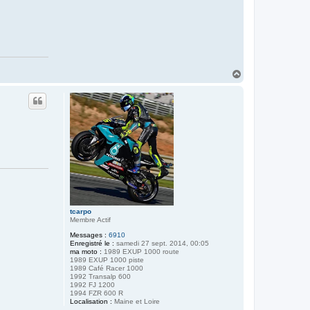
H
a
u
t
tcarpo
Membre Actif
Messages :
6910
Enregistré le :
samedi 27 sept. 2014, 00:05
ma moto :
1989 EXUP 1000 route
1989 EXUP 1000 piste
1989 Café Racer 1000
1992 Transalp 600
1992 FJ 1200
1994 FZR 600 R
Localisation :
Maine et Loire