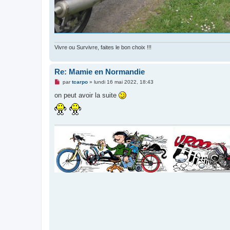
Vivre ou Survivre, faites le bon choix !!!
Re: Mamie en Normandie
M
par
tcarpo
»
lundi 16 mai 2022, 18:43
e
s
on peut avoir la suite
s
a
g
e
n
o
n
l
u