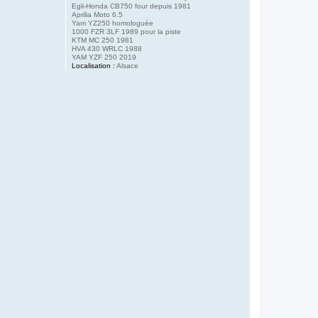
Egli-Honda CB750 four depuis 1981
Aprilia Moto 6.5
Yam YZ250 homologuée
1000 FZR 3LF 1989 pour la piste
KTM MC 250 1981
HVA 430 WRLC 1988
YAM YZF 250 2019
Localisation :
Alsace