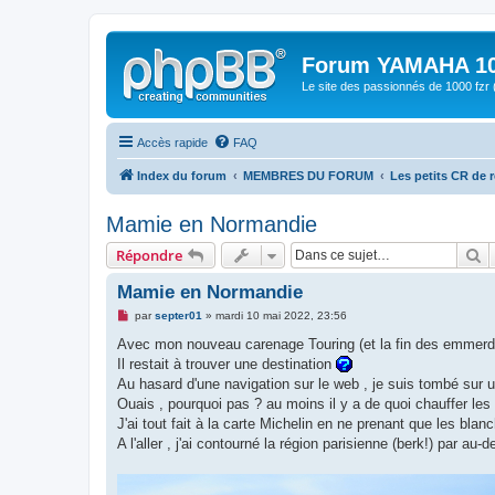
Forum YAMAHA 10
Le site des passionnés de 1000 f
Accès rapide
FAQ
Index du forum
MEMBRES DU FORUM
Les petits CR de 
Mamie en Normandie
R
Répondre
Mamie en Normandie
M
par
septer01
»
mardi 10 mai 2022, 23:56
e
s
Avec mon nouveau carenage Touring (et la fin des emmerde
s
Il restait à trouver une destination
a
g
Au hasard d'une navigation sur le web , je suis tombé sur
e
Ouais , pourquoi pas ? au moins il y a de quoi chauffer les
n
o
J'ai tout fait à la carte Michelin en ne prenant que les blan
n
A l'aller , j'ai contourné la région parisienne (berk!) par au
l
u