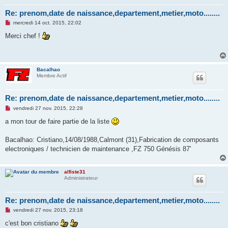
Re: prenom,date de naissance,departement,metier,moto........
M
mercredi 14 oct. 2015, 22:02
e
s
Merci chef !
s
a
g
e
n
Bacalhao
o
Membre Actif
n
l
u
Re: prenom,date de naissance,departement,metier,moto........
M
vendredi 27 nov. 2015, 22:28
e
s
a mon tour de faire partie de la liste
s
a
g
Bacalhao: Cristiano,14/08/1988,Calmont (31),Fabrication de composants
e
electroniques / technicien de maintenance ,FZ 750 Génésis 87'
n
o
n
l
alfiste31
u
Administrateur
Re: prenom,date de naissance,departement,metier,moto........
M
vendredi 27 nov. 2015, 23:18
e
s
c'est bon cristiano
s