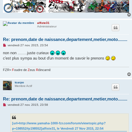
alfiste31
Administrateur
Re: prenom,date de naissance,departement,metier,moto........
M
vendredi 27 nov. 2015, 23:54
e
s
non non ........juste curieux
s
c'est plus sympa au bout d'un moment de savoir le prenons
a
g
e
n
FZR=
F
oudre de
Z
eus
R
éincarné
o
n
l
tcarpo
u
Membre Actif
Re: prenom,date de naissance,departement,metier,moto........
M
vendredi 27 nov. 2015, 23:58
e
s
s
a
g
[url=http://www.yamaha-1000-fzr.com/forum/viewtopic.php?
e
p=198552#p198552]alfiste31, le Vendredi 27 Nov 2015, 22:54
n