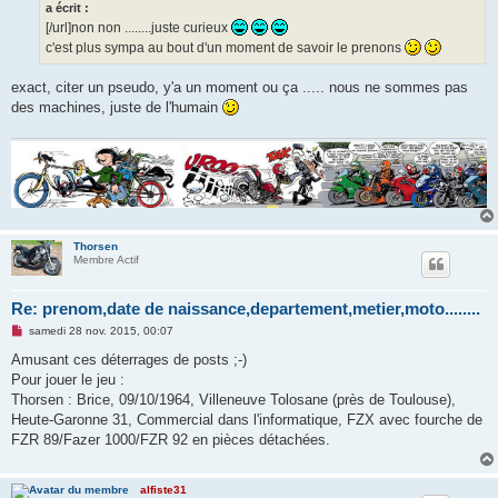
o
a écrit :
n
[/url]non non ........juste curieux
l
u
c'est plus sympa au bout d'un moment de savoir le prenons
exact, citer un pseudo, y'a un moment ou ça ..... nous ne sommes pas
des machines, juste de l'humain
Thorsen
Membre Actif
Re: prenom,date de naissance,departement,metier,moto........
M
samedi 28 nov. 2015, 00:07
e
s
Amusant ces déterrages de posts ;-)
s
Pour jouer le jeu :
a
g
Thorsen : Brice, 09/10/1964, Villeneuve Tolosane (près de Toulouse),
e
Heute-Garonne 31, Commercial dans l'informatique, FZX avec fourche de
n
o
FZR 89/Fazer 1000/FZR 92 en pièces détachées.
n
l
u
alfiste31