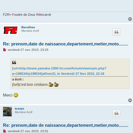
a
g
e
n
FZR=
F
oudre de
Z
eus
R
éincarné
o
n
l
Bacalhao
u
Membre Actif
Re: prenom,date de naissance,departement,metier,moto........
M
vendredi 27 nov. 2015, 23:25
e
s
s
a
g
[url=http://www.yamaha-1000-fzr.com/forum/viewtopic.php?
e
p=198534#p198534]alfiste31, le Vendredi 27 Nov 2015, 22:18
n
o
a écrit :
n
[/url]c'est bon cristiano
l
u
Merci
tcarpo
Membre Actif
Re: prenom,date de naissance,departement,metier,moto........
M
vendredi 27 nov. 2015, 23:51