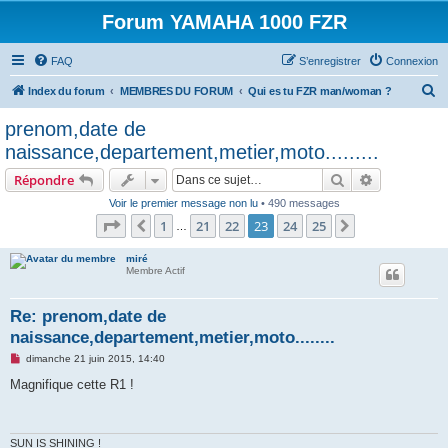
Forum YAMAHA 1000 FZR
FAQ
S’enregistrer
Connexion
R
Index du forum
MEMBRES DU FORUM
Qui es tu FZR man/woman ?
e
prenom,date de
c
naissance,departement,metier,moto.........
h
Rechercher
Recherche 
Répondre
e
Voir le premier message non lu
• 490 messages
r
Page
23
sur
25
1
21
22
23
24
25
Précédente
Suivante
…
c
h
miré
Membre Actif
e
r
Re: prenom,date de
naissance,departement,metier,moto........
M
dimanche 21 juin 2015, 14:40
e
s
Magnifique cette R1 !
s
a
g
e
n
SUN IS SHINING !