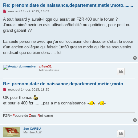
Re: prenom,date de naissance,departement,metier,moto........
M
mercredi 14 oct. 2015, 13:07
e
s
A tout hasard y aurait-il qqn qui aurait un FZR 400 sur le forum ?
s
J'aurais aimé avoir un avis utlisation/fiabilité au quotidien , pour petit ou
a
g
grand gabarit ??
e
n
o
La seule personne avec qui j'ai eu l'occasion d'en discuter c'était la soeur
n
d'un ancien collêgue qui faisait 1m60 grosso modo qu ide se ssouvenirs
l
u
en disait que du bien donc .... lol
alfiste31
Administrateur
Re: prenom,date de naissance,departement,metier,moto........
M
mercredi 14 oct. 2015, 18:25
e
s
OK pour thomas
s
et pour le 400 fzr .......pas a ma connaissance
a
g
e
n
FZR=
F
oudre de
Z
eus
R
éincarné
o
n
l
Joe CARBU
u
Membre Actif