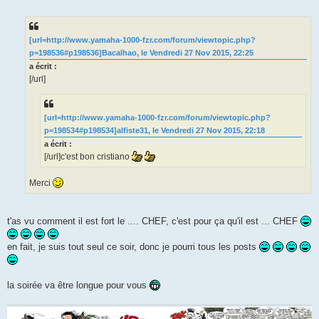
e
s
s
a
g
[url=http://www.yamaha-1000-fzr.com/forum/viewtopic.php?
e
p=198536#p198536]Bacalhao, le Vendredi 27 Nov 2015, 22:25
n
o
a écrit :
n
[/url]
l
u
[url=http://www.yamaha-1000-fzr.com/forum/viewtopic.php?
p=198534#p198534]alfiste31, le Vendredi 27 Nov 2015, 22:18
a écrit :
[/url]c'est bon cristiano
Merci
t'as vu comment il est fort le .... CHEF, c'est pour ça qu'il est ... CHEF
en fait, je suis tout seul ce soir, donc je pourri tous les posts
la soirée va être longue pour vous