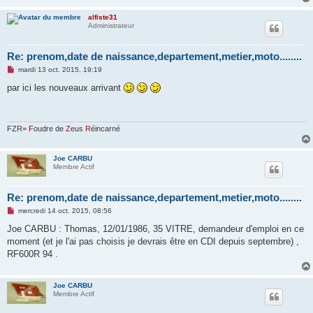
n
l
alfiste31
u
Administrateur
Re: prenom,date de naissance,departement,metier,moto........
M
mardi 13 oct. 2015, 19:19
e
s
par ici les nouveaux arrivant
s
a
g
e
n
FZR=
F
oudre de
Z
eus
R
éincarné
o
n
l
Joe CARBU
u
Membre Actif
Re: prenom,date de naissance,departement,metier,moto........
M
mercredi 14 oct. 2015, 08:56
e
s
Joe CARBU : Thomas, 12/01/1986, 35 VITRE, demandeur d'emploi en ce
s
moment (et je l'ai pas choisis je devrais être en CDI depuis septembre) ,
a
g
RF600R 94 .
e
n
o
n
Joe CARBU
l
Membre Actif
u