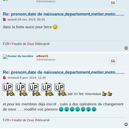
Administrateur
Re: prenom,date de naissance,departement,metier,moto........
M
samedi 28 nov. 2015, 00:20
e
s
dans la boite aussi pour brice
s
a
g
e
n
FZR=
F
oudre de
Z
eus
R
éincarné
o
n
l
alfiste31
u
Administrateur
Re: prenom,date de naissance,departement,metier,moto........
M
vendredi 8 janv. 2016, 12:34
e
s
s
a
par ici les nouveaux
g
e
n
et pour les membres déjà inscrit , suite a des opérations de changement
o
n
de sexe.......modifié vos prenons
l
u
FZR=
F
oudre de
Z
eus
R
éincarné