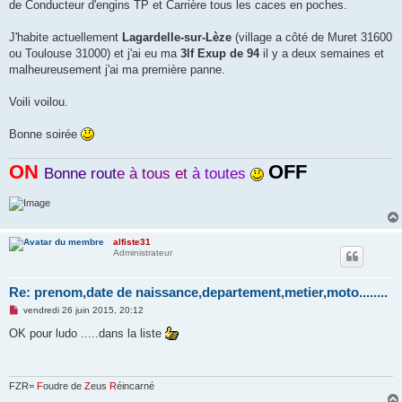
o
de Conducteur d'engins TP et Carrière tous les caces en poches.
n
l
u
J'habite actuellement
Lagardelle-sur-Lèze
(village a côté de Muret 31600
ou Toulouse 31000) et j'ai eu ma
3lf Exup de 94
il y a deux semaines et
malheureusement j'ai ma première panne.
Voili voilou.
Bonne soirée
ON
OFF
Bonne rout
e à tous et
à toutes
alfiste31
Administrateur
Re: prenom,date de naissance,departement,metier,moto........
M
vendredi 26 juin 2015, 20:12
e
s
OK pour ludo .....dans la liste
s
a
g
e
n
FZR=
F
oudre de
Z
eus
R
éincarné
o