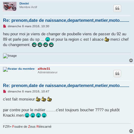
Dimitri
Membre Actif
Re: prenom,date de naissance,departement,metier,moto........
M
dimanche 6 mars 2016, 10:30
e
s
heu pour moi je viens de changer de poubelle viens de passer du 92 au
s
89 et parle pas du sp ...
et pour la region c est l alsace
merci chef
a
g
du changement.
e
n
o
n
l
u
alfiste31
Administrateur
Re: prenom,date de naissance,departement,metier,moto........
M
dimanche 6 mars 2016, 10:47
e
s
c'est fait monsieur
s
a
g
par contre pour le métier ........c'est toujours boucher ???? ou plutôt
e
Knacki.men
n
o
n
FZR=
F
oudre de
Z
eus
R
éincarné
l
u