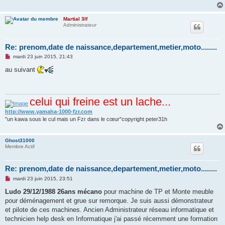
o
n
l
Martial 3lf
u
Administrateur
Re: prenom,date de naissance,departement,metier,moto........
M
mardi 23 juin 2015, 21:43
e
s
au suivant
s
a
g
e
celui qui freine est un lache...
n
o
n
http://www.yamaha-1000-fzr.com
l
"un kawa sous le cul mais un Fzr dans le cœur"copyright peter31h
u
Ghost31000
Membre Actif
Re: prenom,date de naissance,departement,metier,moto........
M
mardi 23 juin 2015, 23:51
e
s
Ludo
29/12/1988
26ans
mécano
pour machine de TP et Monte meuble
s
pour déménagement et grue sur remorque. Je suis aussi démonstrateur
a
g
et pilote de ces machines. Ancien Administrateur réseau informatique et
e
technicien help desk en Informatique j'ai passé récemment une formation
n