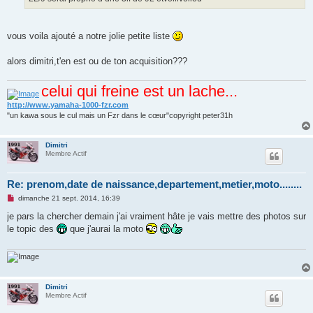
vous voila ajouté a notre jolie petite liste
alors dimitri,t'en est ou de ton acquisition???
celui qui freine est un lache...
http://www.yamaha-1000-fzr.com
"un kawa sous le cul mais un Fzr dans le cœur"copyright peter31h
Dimitri
Membre Actif
Re: prenom,date de naissance,departement,metier,moto........
M
dimanche 21 sept. 2014, 16:39
e
s
je pars la chercher demain j'ai vraiment hâte je vais mettre des photos sur
s
le topic des
que j'aurai la moto
a
g
e
n
o
n
l
Dimitri
u
Membre Actif