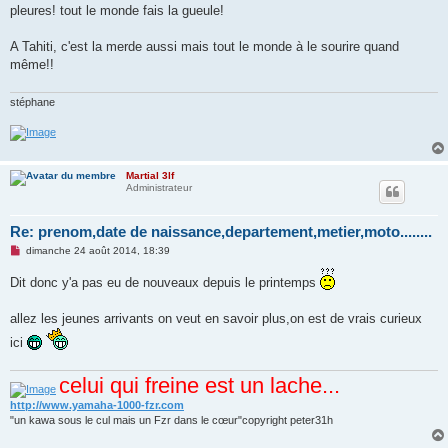
e
pleures! tout le monde fais la gueule!
n
o
n
A Tahiti, c'est la merde aussi mais tout le monde à le sourire quand
l
u
même!!
stéphane
Martial 3lf
Administrateur
Re: prenom,date de naissance,departement,metier,moto........
M
dimanche 24 août 2014, 18:39
e
s
Dit donc y'a pas eu de nouveaux depuis le printemps
s
a
g
allez les jeunes arrivants on veut en savoir plus,on est de vrais curieux
e
n
ici
o
n
l
celui qui freine est un lache...
u
http://www.yamaha-1000-fzr.com
"un kawa sous le cul mais un Fzr dans le cœur"copyright peter31h