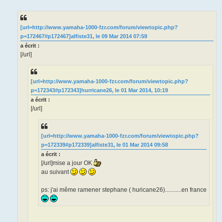
e
s
s
a
g
[url=http://www.yamaha-1000-fzr.com/forum/viewtopic.php?
e
p=172467#p172467]alfiste31, le 09 Mar 2014 07:59
n
o
a écrit :
n
[/url]
l
u
[url=http://www.yamaha-1000-fzr.com/forum/viewtopic.php?
p=172343#p172343]hurricane26, le 01 Mar 2014, 10:19
a écrit :
[/url]
[url=http://www.yamaha-1000-fzr.com/forum/viewtopic.php?
p=172339#p172339]alfiste31, le 01 Mar 2014 09:58
a écrit :
[/url]mise a jour OK
au suivant
ps: j'ai même ramener stephane ( huricane26)...........en france