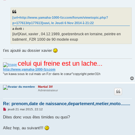
e
s
s
a
g
[url=http://www.yamaha-1000-fzr.com/forum/viewtopic.php?
e
p=177613#p177613]xavi, le Jeudi 6 Nov 2014 à 21:22
n
o
a écrit :
n
[/url]Xavi, xavier , 04.12.1989, goetzenbruck en lorraine, peintre en
l
u
batiment , FZR 1000 de 90 modele exup
t'es ajouté au dossier xavier
celui qui freine est un lache...
http://www.yamaha-1000-fzr.com
"un kawa sous le cul mais un Fzr dans le cœur"copyright peter31h
Martial 3lf
Administrateur
Re: prenom,date de naissance,departement,metier,moto........
M
jeudi 21 mai 2015, 22:12
e
s
Dites donc vous êtes timides ou quoi?
s
a
g
Allez hop, au suivant!!!
e
n