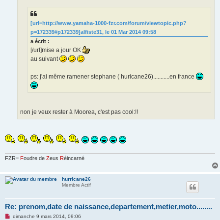
u
[url=http://www.yamaha-1000-fzr.com/forum/viewtopic.php?
p=172339#p172339]alfiste31, le 01 Mar 2014 09:58
a écrit :
[/url]mise a jour OK
au suivant
ps: j'ai même ramener stephane ( huricane26)...........en france
non je veux rester à Moorea, c'est pas cool:!!
FZR=
F
oudre de
Z
eus
R
éincarné
hurricane26
Membre Actif
Re: prenom,date de naissance,departement,metier,moto........
M
dimanche 9 mars 2014, 09:06