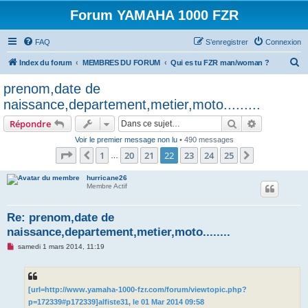
Forum YAMAHA 1000 FZR
FAQ
S’enregistrer
Connexion
R
Index du forum
MEMBRES DU FORUM
Qui es tu FZR man/woman ?
e
prenom,date de
c
naissance,departement,metier,moto.........
h
Rechercher
Recherche 
Répondre
e
Voir le premier message non lu
• 490 messages
r
Page
22
sur
25
1
20
21
22
23
24
25
Précédente
Suivante
…
c
h
hurricane26
Membre Actif
e
r
Re: prenom,date de
naissance,departement,metier,moto........
M
samedi 1 mars 2014, 11:19
e
s
s
a
g
[url=http://www.yamaha-1000-fzr.com/forum/viewtopic.php?
e
p=172339#p172339]alfiste31, le 01 Mar 2014 09:58
n