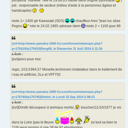
[/url]xena "murielle" née le 29.08.65 habite Isère origine (lyonnaise
)
l
u
job : responsable de secteur (milieu d'aide à la personnes âgées et
handicapée)
moto 1= 1400 gtr Kawasaki (SDS)
chauffeur Ares "jean luc alias
Pegno
" née le 24.02.1965 adresse idem
moto 2 = 1100 gsxr 89
[url=http://www.yamaha-1000-fzr.com/forum/viewtopic.php?
p=175410#p175410]flexg60, le Dimanche 31 Aoû 2014 à 11:34
a écrit :
[/url]alors pour moi:
regis, 2/11/1984,57 Moselle,technicien instalateur dans le traitement de
l eau et artificier, 2Le et VFF750
[url=http://www.yamaha-1000-fzr.com/forum/viewtopic.php?
p=175745#p175745]Dimitri, le Lundi 15 Sep 2014 à 08:21
a écrit :
[/url]Dimitri découpeur d animaux morts(
boucher)11/10/1977 je vis
dans la Loire (pas le fleuve
)si tout va bien le
22/9 serai proprio d une 3lf de 92 etvoilivoilou