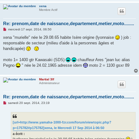
xena
Membre Actif
Re: prenom,date de naissance,departement,metier,moto........
M
mercredi 17 sept. 2014, 06:50
e
s
xena "murielle" née le 29.08.65 habite Isère origine (lyonnaise
) job :
s
responsable de secteur (milieu d'aide à la personnes âgées et
a
g
handicapée)
e
n
o
moto 1= 1400 gtr Kawasaki (SDS)
chauffeur Ares "jean luc alias
n
Pegno
" née le 24.02.1965 adresse idem
moto 2 = 1100 gsxr 89
l
u
Martial 3lf
Administrateur
Re: prenom,date de naissance,departement,metier,moto........
M
samedi 20 sept. 2014, 23:19
e
s
s
a
g
[url=http://www.yamaha-1000-fzr.com/forum/viewtopic.php?
e
p=175782#p175782]xena, le Mercredi 17 Sep 2014 à 06:50
n
o
a écrit :
n