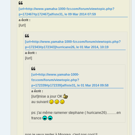
[url=http://www.yamaha-1000-fzr.com/forum/viewtopic.php?
p=172467#p172467]alfiste31, le 09 Mar 2014 07:59
a écrit :
[/url]
[url=http://www.yamaha-1000-fzr.com/forum/viewtopic.php?
p=172343#p172343]hurricane26, le 01 Mar 2014, 10:19
a écrit :
[/url]
[url=http://www.yamaha-1000-
fzr.com/forum/viewtopic.php?
p=172339#p172339]alfiste31, le 01 Mar 2014 09:58
a écrit :
[/url]mise a jour OK
au suivant
ps: j'ai même ramener stephane ( huricane26)...........en
france
non je veux rester à Moorea, c'est pas cool:!!