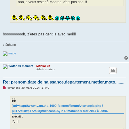
non je veux rester à Moorea, c'est pas cool:!!
boooooooooh, z'êtes pas gentils avec moi!!!
stéphane
Martial 3lf
Administrateur
Re: prenom,date de naissance,departement,metier,moto........
M
dimanche 30 mars 2014, 17:49
e
s
s
a
g
[url=http://www.yamaha-1000-fzr.com/forum/viewtopic.php?
e
p=172468#p172468]hurricane26, le Dimanche 9 Mar 2014 à 09:06
n
o
a écrit :
n
[/url]
l
u