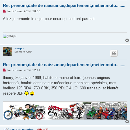
Re: prenom,date de naissance,departement,metier,moto........
M
lundi 3 nov. 2014, 20:30
e
s
Allez je remonte le sujet pour ceux qui ne l ont pas fait
s
a
g
e
n
o
n
l
tcarpo
u
Membre Actif
Re: prenom,date de naissance,departement,metier,moto........
M
lundi 3 nov. 2014, 22:41
e
s
thierry, 30 janvier 1969, habite le maine et loire (bonnes origines
s
bretonne), boulot: dessinateur mécanique machines spéciales, mes
a
g
brelles: 125 RDX, 750 CBK, 350 RDLC 4 LO, 600 transalp, et bientôt
e
j'espère 3LF
n
o
n
l
u
alfiste31