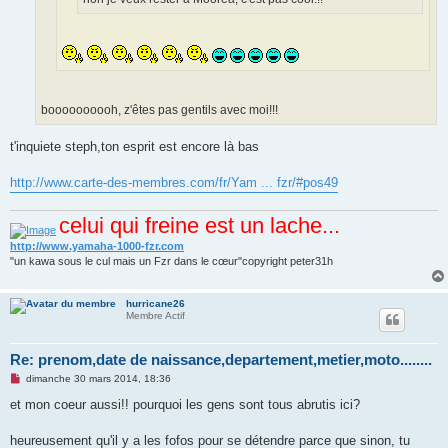
boooooooooh, z'êtes pas gentils avec moi!!!
t'inquiete steph,ton esprit est encore là bas
http://www.carte-des-membres.com/fr/Yam ... fzr/#pos49
celui qui freine est un lache...
http://www.yamaha-1000-fzr.com
"un kawa sous le cul mais un Fzr dans le cœur"copyright peter31h
hurricane26
Membre Actif
Re: prenom,date de naissance,departement,metier,moto........
M
dimanche 30 mars 2014, 18:36
e
s
et mon coeur aussi!! pourquoi les gens sont tous abrutis ici?
s
a
g
heureusement qu'il y a les fofos pour se détendre parce que sinon, tu