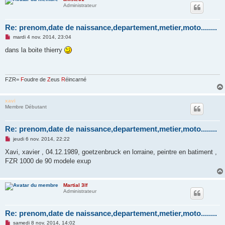
Administrateur
Re: prenom,date de naissance,departement,metier,moto........
M
mardi 4 nov. 2014, 23:04
e
s
dans la boite thierry
s
a
g
e
n
FZR=
F
oudre de
Z
eus
R
éincarné
o
n
l
xavi
u
Membre Débutant
Re: prenom,date de naissance,departement,metier,moto........
M
jeudi 6 nov. 2014, 22:22
e
s
Xavi, xavier , 04.12.1989, goetzenbruck en lorraine, peintre en batiment ,
s
FZR 1000 de 90 modele exup
a
g
e
n
Martial 3lf
o
Administrateur
n
l
u
Re: prenom,date de naissance,departement,metier,moto........
M
samedi 8 nov. 2014, 14:02