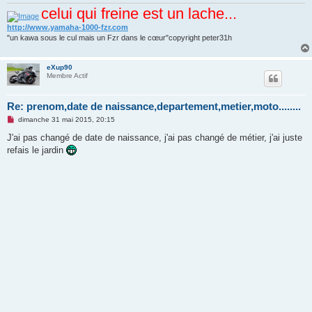
o
celui qui freine est un lache...
n
l
http://www.yamaha-1000-fzr.com
u
"un kawa sous le cul mais un Fzr dans le cœur"copyright peter31h
eXup90
Membre Actif
Re: prenom,date de naissance,departement,metier,moto........
M
dimanche 31 mai 2015, 20:15
e
s
J'ai pas changé de date de naissance, j'ai pas changé de métier, j'ai juste
s
refais le jardin
a
g
e
n
o
n
l
u