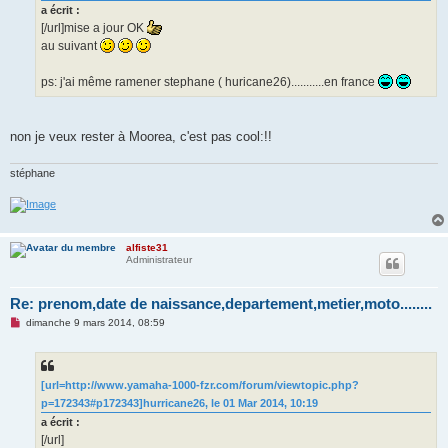
o
a écrit :
n
[/url]mise a jour OK
l
u
au suivant
ps: j'ai même ramener stephane ( huricane26)...........en france
non je veux rester à Moorea, c'est pas cool:!!
stéphane
alfiste31
Administrateur
Re: prenom,date de naissance,departement,metier,moto........
M
dimanche 9 mars 2014, 08:59
e
s
s
a
g
[url=http://www.yamaha-1000-fzr.com/forum/viewtopic.php?
e
p=172343#p172343]hurricane26, le 01 Mar 2014, 10:19
n
o
a écrit :
n
[/url]
l