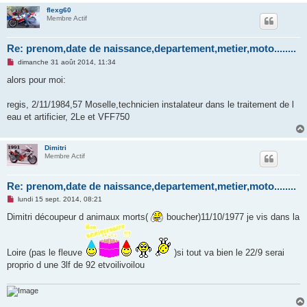
flexg60
Membre Actif
Re: prenom,date de naissance,departement,metier,moto........
M
dimanche 31 août 2014, 11:34
e
s
alors pour moi:
s
a
g
regis, 2/11/1984,57 Moselle,technicien instalateur dans le traitement de l
e
eau et artificier, 2Le et VFF750
n
o
n
l
Dimitri
u
Membre Actif
Re: prenom,date de naissance,departement,metier,moto........
M
lundi 15 sept. 2014, 08:21
e
s
Dimitri découpeur d animaux morts(
boucher)11/10/1977 je vis dans la
s
a
g
e
Loire (pas le fleuve
)si tout va bien le 22/9 serai
n
proprio d une 3lf de 92 etvoilivoilou
o
n
l
u