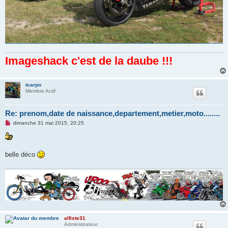
Imageshack c'est de la daube !!!
tcarpo
Membre Actif
Re: prenom,date de naissance,departement,metier,moto........
M
dimanche 31 mai 2015, 20:25
e
s
s
a
g
belle déco
e
n
o
n
l
u
alfiste31
Administrateur