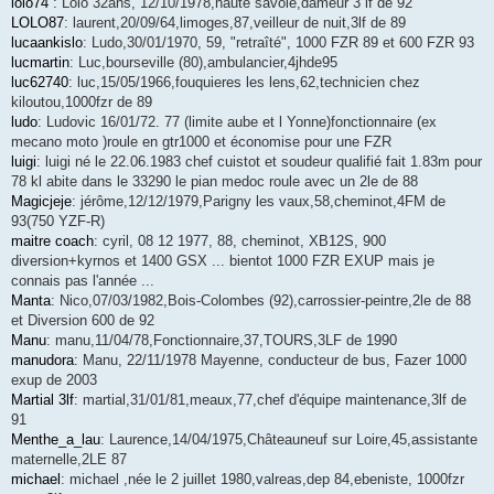
lolo74
: Lolo 32ans, 12/10/1978,haute savoie,dameur 3 lf de 92
LOLO87
: laurent,20/09/64,limoges,87,veilleur de nuit,3lf de 89
lucaankislo
: Ludo,30/01/1970, 59, "retraîté", 1000 FZR 89 et 600 FZR 93
lucmartin
: Luc,bourseville (80),ambulancier,4jhde95
luc62740
: luc,15/05/1966,fouquieres les lens,62,technicien chez
kiloutou,1000fzr de 89
ludo
: Ludovic 16/01/72. 77 (limite aube et l Yonne)fonctionnaire (ex
mecano moto )roule en gtr1000 et économise pour une FZR
luigi
: luigi né le 22.06.1983 chef cuistot et soudeur qualifié fait 1.83m pour
78 kl abite dans le 33290 le pian medoc roule avec un 2le de 88
Magicjeje
: jérôme,12/12/1979,Parigny les vaux,58,cheminot,4FM de
93(750 YZF-R)
maitre coach
: cyril, 08 12 1977, 88, cheminot, XB12S, 900
diversion+kyrnos et 1400 GSX ... bientot 1000 FZR EXUP mais je
connais pas l'année ...
Manta
: Nico,07/03/1982,Bois-Colombes (92),carrossier-peintre,2le de 88
et Diversion 600 de 92
Manu
: manu,11/04/78,Fonctionnaire,37,TOURS,3LF de 1990
manudora
: Manu, 22/11/1978 Mayenne, conducteur de bus, Fazer 1000
exup de 2003
Martial 3lf
: martial,31/01/81,meaux,77,chef d'équipe maintenance,3lf de
91
Menthe_a_lau
: Laurence,14/04/1975,Châteauneuf sur Loire,45,assistante
maternelle,2LE 87
michael
: michael ,née le 2 juillet 1980,valreas,dep 84,ebeniste, 1000fzr