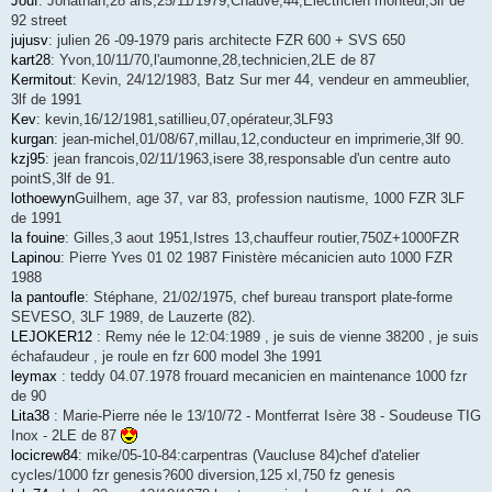
Jouf
: Jonathan,28 ans,25/11/1979,Chauvé,44,Electricien monteur,3lf de
92 street
jujusv
: julien 26 -09-1979 paris architecte FZR 600 + SVS 650
kart28
: Yvon,10/11/70,l'aumonne,28,technicien,2LE de 87
Kermitout
: Kevin, 24/12/1983, Batz Sur mer 44, vendeur en ammeublier,
3lf de 1991
Kev
: kevin,16/12/1981,satillieu,07,opérateur,3LF93
kurgan
: jean-michel,01/08/67,millau,12,conducteur en imprimerie,3lf 90.
kzj95
: jean francois,02/11/1963,isere 38,responsable d'un centre auto
pointS,3lf de 91.
lothoewyn
Guilhem, age 37, var 83, profession nautisme, 1000 FZR 3LF
de 1991
la fouine
: Gilles,3 aout 1951,Istres 13,chauffeur routier,750Z+1000FZR
Lapinou
: Pierre Yves 01 02 1987 Finistère mécanicien auto 1000 FZR
1988
la pantoufle
: Stéphane, 21/02/1975, chef bureau transport plate-forme
SEVESO, 3LF 1989, de Lauzerte (82).
LEJOKER12
: Remy née le 12:04:1989 , je suis de vienne 38200 , je suis
échafaudeur , je roule en fzr 600 model 3he 1991
leymax
: teddy 04.07.1978 frouard mecanicien en maintenance 1000 fzr
de 90
Lita38
: Marie-Pierre née le 13/10/72 - Montferrat Isère 38 - Soudeuse TIG
Inox - 2LE de 87
locicrew84
: mike/05-10-84:carpentras (Vaucluse 84)chef d'atelier
cycles/1000 fzr genesis?600 diversion,125 xl,750 fz genesis