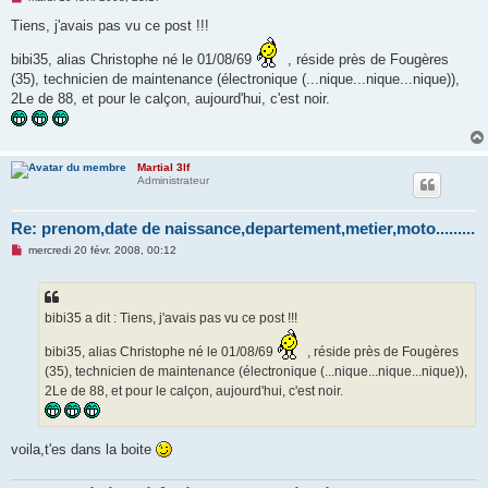
e
s
Tiens, j'avais pas vu ce post !!!
s
a
bibi35, alias Christophe né le 01/08/69
, réside près de Fougères
g
e
(35), technicien de maintenance (électronique (...nique...nique...nique)),
n
2Le de 88, et pour le calçon, aujourd'hui, c'est noir.
o
n
l
u
Martial 3lf
Administrateur
Re: prenom,date de naissance,departement,metier,moto.........
M
mercredi 20 févr. 2008, 00:12
e
s
s
a
g
bibi35 a dit : Tiens, j'avais pas vu ce post !!!
e
n
bibi35, alias Christophe né le 01/08/69
, réside près de Fougères
o
n
(35), technicien de maintenance (électronique (...nique...nique...nique)),
l
2Le de 88, et pour le calçon, aujourd'hui, c'est noir.
u
voila,t'es dans la boite