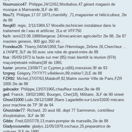
filoumusico47
: Philippe,24/12/62,Monbahus,47,gérant magasin de
musique à Marmande,3LF de 90.
filou71
: Philippe,17.07.1973,chambilly ,71,magasinier et héliciculteur, 2le
de 88
flexg60
: regis, 2/11/1984,57 Moselle,technicien instalateur dans le
traitement de l eau et artificier, 2Le et VFF750
foch
: remi/23.08.1988/bergerac 24/mecanicien agricole/fzr 2le 88, 2le 87
masters genesis, 900 gpz,350 xlr....
Frondeur26
: Thierry,04/04/1958,Tain l'Hermitage,,Drôme 26,Chercheur ...
à l'ANPE,3LF de 93 avec une robe de grand-mère de 88
frux
: 05/05/1973 la faute sur mer (85) mais bientôt la réunion (974)
maçon(retraité militaire)3lf de 1991
fuster
: jerome,13/09/77,st Cyprien,p.o(66),menuisier,3lf de 93
fzrgreg
: Grégory,??/??/??,villeblevin,89,métier?,2LE de 88
FZR92
: Michel,27/07/63,Malakoff,92,Maitre ouvrier Ville de Paris,FZR
1000 2le de 88
gabvador
: Philippe,13/07/1965,chauffeur routier,3le de 89
ged
: Franck, 19/02/1980, Bourges, Cher(18), Militaire, 3LF de 90 street
Ghost31000
Ludo 29/12/1988 26ans Lagardelle-sur-Lèze31600 mécano
pour machine de TP 3lf de 94
Ghostrider77
: Richard, 20 aout 68, dept 77 Sammeron, contrôleur
d'exploitation, 3LF de 90
Gibbs
: Fred,02/07/78,13,marin-pompier de marseille,2le de 88
Gladyssounette
: gladys,11/05/1979,sochaux,25,preparatrice de
voitures,3LF de 1990