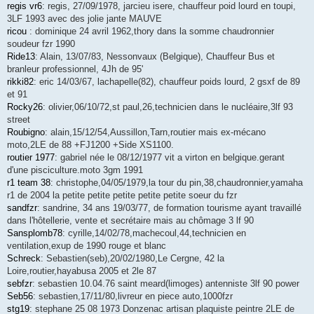
regis vr6
: regis, 27/09/1978, jarcieu isere, chauffeur poid lourd en toupi,
3LF 1993 avec des jolie jante MAUVE
ricou
: dominique 24 avril 1962,thory dans la somme chaudronnier
soudeur fzr 1990
Ride13
: Alain, 13/07/83, Nessonvaux (Belgique), Chauffeur Bus et
branleur professionnel, 4Jh de 95'
rikki82
: eric 14/03/67, lachapelle(82), chauffeur poids lourd, 2 gsxf de 89
et 91
Rocky26
: olivier,06/10/72,st paul,26,technicien dans le nucléaire,3lf 93
street
Roubigno
: alain,15/12/54,Aussillon,Tarn,routier mais ex-mécano
moto,2LE de 88 +FJ1200 +Side XS1100.
routier 1977
: gabriel née le 08/12/1977 vit a virton en belgique.gerant
d'une pisciculture.moto 3gm 1991
r1 team 38
: christophe,04/05/1979,la tour du pin,38,chaudronnier,yamaha
r1 de 2004 la petite petite petite petite petite soeur du fzr
sandfzr
: sandrine, 34 ans 19/03/77, de formation tourisme ayant travaillé
dans l'hôtellerie, vente et secrétaire mais au chômage 3 lf 90
Sansplomb78
: cyrille,14/02/78,machecoul,44,technicien en
ventilation,exup de 1990 rouge et blanc
Schreck
: Sebastien(seb),20/02/1980,Le Cergne, 42 la
Loire,routier,hayabusa 2005 et 2le 87
sebfzr
: sebastien 10.04.76 saint meard(limoges) antenniste 3lf 90 power
Seb56
: sebastien,17/11/80,livreur en piece auto,1000fzr
stg19
: stephane 25 08 1973 Donzenac artisan plaquiste peintre 2LE de