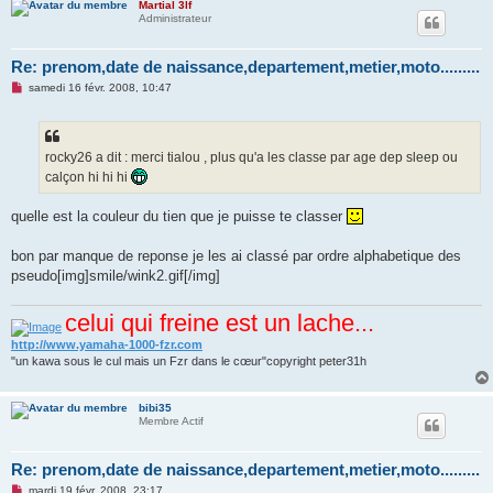
Martial 3lf
Administrateur
Re: prenom,date de naissance,departement,metier,moto.........
M
samedi 16 févr. 2008, 10:47
e
s
s
a
g
rocky26 a dit : merci tialou , plus qu'a les classe par age dep sleep ou
e
calçon hi hi hi
n
o
n
quelle est la couleur du tien que je puisse te classer
l
u
bon par manque de reponse je les ai classé par ordre alphabetique des
pseudo[img]smile/wink2.gif[/img]
celui qui freine est un lache...
http://www.yamaha-1000-fzr.com
"un kawa sous le cul mais un Fzr dans le cœur"copyright peter31h
bibi35
Membre Actif
Re: prenom,date de naissance,departement,metier,moto.........
M
mardi 19 févr. 2008, 23:17