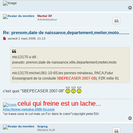
u
Martial 3lf
Administrateur
Re: prenom,date de naissance,departement,metier,moto.........
M
samedi 1 mars 2008, 21:13
e
s
s
a
g
mic13170 a dit :
e
pseudo: prenon,date de naissance,ville,departement,metier,moto
n
o
----------------------------------------------------------
n
mic13170:michel,081-10-65,les pennes mirabeau, PACA,Futur
l
u
Ensseignant de la conduite
5BEPECASER 2007-08
), FZR mille 91
c'est quoi "5BEPECASER 2007-08"
celui qui freine est un lache...
http://www.yamaha-1000-fzr.com
"un kawa sous le cul mais un Fzr dans le cœur"copyright peter31h
fzrgreg
Membre Actif