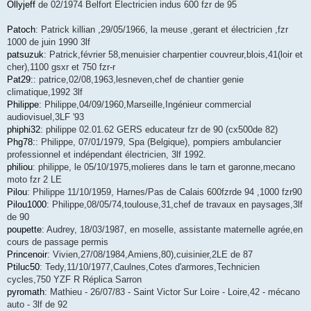
Ollyjeff
de 02/1974 Belfort Électricien indus 600 fzr de 95
Patoch
: Patrick killian ,29/05/1966, la meuse ,gerant et électricien ,fzr
1000 de juin 1990 3lf
patsuzuk
: Patrick,février 58,menuisier charpentier couvreur,blois,41(loir et
cher),1100 gsxr et 750 fzr-r
Pat29:
: patrice,02/08,1963,lesneven,chef de chantier genie
climatique,1992 3lf
Philippe
: Philippe,04/09/1960,Marseille,Ingénieur commercial
audiovisuel,3LF '93
phiphi32
: philippe 02.01.62 GERS educateur fzr de 90 (cx500de 82)
Phg78:
: Philippe, 07/01/1979, Spa (Belgique), pompiers ambulancier
professionnel et indépendant électricien, 3lf 1992.
philiou
: philippe, le 05/10/1975,molieres dans le tarn et garonne,mecano
moto fzr 2 LE
Pilou
: Philippe 11/10/1959, Harnes/Pas de Calais 600fzrde 94 ,1000 fzr90
Pilou1000
: Philippe,08/05/74,toulouse,31,chef de travaux en paysages,3lf
de 90
poupette
: Audrey, 18/03/1987, en moselle, assistante maternelle agrée,en
cours de passage permis
Princenoir
: Vivien,27/08/1984,Amiens,80),cuisinier,2LE de 87
Ptiluc50
: Tedy,11/10/1977,Caulnes,Cotes d'armores,Technicien
cycles,750 YZF R Réplica Sarron
pyromath
: Mathieu - 26/07/83 - Saint Victor Sur Loire - Loire,42 - mécano
auto - 3lf de 92