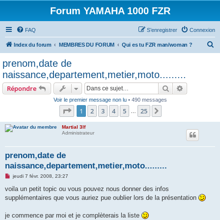
Forum YAMAHA 1000 FZR
FAQ
S’enregistrer
Connexion
R
Index du forum
MEMBRES DU FORUM
Qui es tu FZR man/woman ?
e
prenom,date de
c
naissance,departement,metier,moto.........
h
Rechercher
Recherche 
Répondre
e
Voir le premier message non lu
• 490 messages
r
Page
1
sur
25
1
2
3
4
5
25
Suivante
…
c
h
Martial 3lf
Administrateur
e
r
prenom,date de
naissance,departement,metier,moto.........
M
jeudi 7 févr. 2008, 23:27
e
s
voila un petit topic ou vous pouvez nous donner des infos
s
supplémentaires que vous auriez pue oublier lors de la présentation
a
g
e
je commence par moi et je complèterais la liste
n