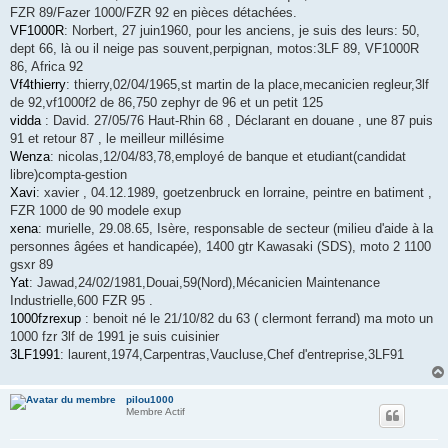
FZR 89/Fazer 1000/FZR 92 en pièces détachées.
VF1000R
: Norbert, 27 juin1960, pour les anciens, je suis des leurs: 50,
dept 66, là ou il neige pas souvent,perpignan, motos:3LF 89, VF1000R
86, Africa 92
Vf4thierry
: thierry,02/04/1965,st martin de la place,mecanicien regleur,3lf
de 92,vf1000f2 de 86,750 zephyr de 96 et un petit 125
vidda
: David. 27/05/76 Haut-Rhin 68 , Déclarant en douane , une 87 puis
91 et retour 87 , le meilleur millésime
Wenza
: nicolas,12/04/83,78,employé de banque et etudiant(candidat
libre)compta-gestion
Xavi
: xavier , 04.12.1989, goetzenbruck en lorraine, peintre en batiment ,
FZR 1000 de 90 modele exup
xena
: murielle, 29.08.65, Isère, responsable de secteur (milieu d'aide à la
personnes âgées et handicapée), 1400 gtr Kawasaki (SDS), moto 2 1100
gsxr 89
Yat
: Jawad,24/02/1981,Douai,59(Nord),Mécanicien Maintenance
Industrielle,600 FZR 95 .
1000fzrexup
: benoit né le 21/10/82 du 63 ( clermont ferrand) ma moto un
1000 fzr 3lf de 1991 je suis cuisinier
3LF1991
: laurent,1974,Carpentras,Vaucluse,Chef d'entreprise,3LF91
pilou1000
Membre Actif