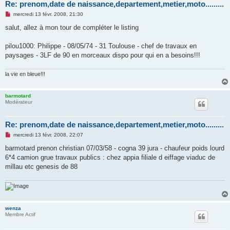
Re: prenom,date de naissance,departement,metier,moto.........
M
mercredi 13 févr. 2008, 21:30
e
s
salut, allez à mon tour de compléter le listing
s
a
g
pilou1000: Philippe - 08/05/74 - 31 Toulouse - chef de travaux en
e
paysages - 3LF de 90 en morceaux dispo pour qui en a besoins!!!
n
o
n
la vie en bleue!!!
l
u
barmotard
Modérateur
Re: prenom,date de naissance,departement,metier,moto.........
M
mercredi 13 févr. 2008, 22:07
e
s
barmotard prenon christian 07/03/58 - cogna 39 jura - chaufeur poids lourd
s
6*4 camion grue travaux publics : chez appia filiale d eiffage viaduc de
a
g
millau etc genesis de 88
e
n
o
n
l
u
wenza
Membre Actif