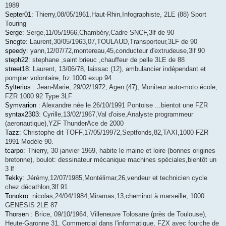
1989
Septer01
: Thierry,08/05/1961,Haut-Rhin,Infographiste, 2LE (88) Sport
Touring
Serge
: Serge,11/05/1966,Chambéry,Cadre SNCF,3lf de 90
Sncgte
: Laurent,30/05/1963,07,TOULAUD,Transporteur,3LF de 90
speedy
: yann,12/07/72,montereau,45,conducteur d'extrudeuse,3lf 90
steph22
: stephane ,saint brieuc ,chauffeur de pelle 3LE de 88
street18
: Laurent, 13/06/78, laissac (12), ambulancier indépendant et
pompier volontaire, frz 1000 exup 94
Sylterios
: Jean-Marie; 29/02/1972; Agen (47); Moniteur auto-moto école;
FZR 1000 92 Type 3LF
Symvarion
: Alexandre née le 26/10/1991 Pontoise ...bientot une FZR
syntax2303
: Cyrille,13/02/1967,Val d'oise,Analyste programmeur
(aeronautique),YZF ThunderAce de 2000
Tazz
: Christophe dit TOFF,17/05/19972,Septfonds,82,TAXI,1000 FZR
1991 Modèle 90.
tcarpo
: Thierry, 30 janvier 1969, habite le maine et loire (bonnes origines
bretonne), boulot: dessinateur mécanique machines spéciales,bientôt un
3 lf
Tekky
: Jérémy,12/07/1985,Montélimar,26,vendeur et technicien cycle
chez décathlon,3lf 91
Tonokro
: nicolas,24/04/1984,Miramas,13,cheminot à marseille, 1000
GENESIS 2LE 87
Thorsen
: Brice, 09/10/1964, Villeneuve Tolosane (près de Toulouse),
Heute-Garonne 31, Commercial dans l'informatique, FZX avec fourche de