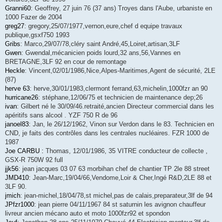
Granni60
: Geoffrey, 27 juin 76 (37 ans) Troyes dans l'Aube, urbaniste en
1000 Fazer de 2004
greg27
: gregory,25/07/1977,vernon,eure,chef d equipe travaux
publique,gsxf750 1993
Gribs
: Marco,29/07/78,cléry saint André,45,Loiret,artisan,3LF
Gwen
: Gwendal,mécanicien poids lourd,32 ans,56,Vannes en
BRETAGNE,3LF 92 en cour de remontage
Heckle
: Vincent,02/01/1986,Nice,Alpes-Maritimes,Agent de sécurité, 2LE
(87)
herve 63
: herve,30/01/1983,clermont ferrand,63,michelin,1000fzr an 90
hurricane26
: stéphane,12/06/75 et technicien de maintenance dep;26
ivan
: Gilbert né le 30/09/46.retraité,ancien Directeur commercial dans les
apéritifs sans alcool . YZF 750 R de 96
janoel83
: Jan, le 26/12/1962, Vinon sur Verdon dans le 83. Technicien en
CND, je faits des contrôles dans les centrales nucléaires. FZR 1000 de
1987
Joe CARBU :
Thomas, 12/01/1986, 35 VITRE conducteur de collecte ,
GSX-R 750W 92 full
jjk56
: jean jacques 03 07 63 morbihan chef de chantier TP 2le 88 street
JMD410
: Jean-Marc,19/04/66,Vendome,Loir & Cher,Ingé R&D,2LE 88 et
3LF 90.
jmich
: jean-michel,18/04/78,st michel,pas de calais,preparateur,3lf de 94
JPfzr1000
: jean pierre 04/11/1967 84 st saturnin les avignon chauffeur
livreur ancien mécano auto et moto 1000fzr92 et spondon