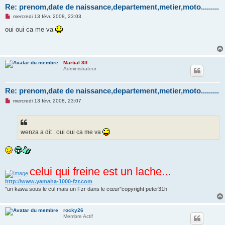
Re: prenom,date de naissance,departement,metier,moto.........
M
mercredi 13 févr. 2008, 23:03
e
s
oui oui ca me va
s
a
g
e
n
Martial 3lf
o
Administrateur
n
l
u
Re: prenom,date de naissance,departement,metier,moto.........
M
mercredi 13 févr. 2008, 23:07
e
s
s
a
g
wenza a dit : oui oui ca me va
e
n
o
n
l
u
celui qui freine est un lache...
http://www.yamaha-1000-fzr.com
"un kawa sous le cul mais un Fzr dans le cœur"copyright peter31h
rocky26
Membre Actif