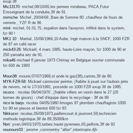
exup 3lf
Mic13170
: michel,08/10/65,les pennes mirabeau, PACA,Futur
Ensseignant de la conduite,3lf de 91
mimiche
: Michel ,20/04/68 ,Baie de Somme 80 ,chauffeur de fours de
verrerie , YZF R de 96
miré
: michel, 01.01.75, espalion dans l'aveyron, infiltré dans le system,
fzr 90 !
MK1 10
: Martial, 15/06/1966,10 Aube, Ingé maison à la SNCF, 1000 FZR
de 87 en café racer
mick43-26
: Mickaël, 4 mars 1985, haute-Loire maçon, fzr 1000 de 90 et
250 yamaha wrz de 91.
mika46
michael 8 janvier 1973 Chimay en Belgique ouvrier communale
fzr 600 de 1993
Moun38
: mounir,07/07/1968,st ande le gaz(38),cariste,3lf de 90
MYK-FZR-58
: Mickael carrossier peintre, j'habite à jouet sur l'aubois près
de nevers, né le 17/10/1991, possède un 1000 FZR exup 3lf de 1995.
nicoco
: nicolas 06/04/1970 , j'habite villers en vexin dans le 27 (20
bornes de gisors) - chef d'équipe dans le recyclage - 3lf de 89
nico le barjo
: nicolas 04/05/1980 limoges 87 plombier chauffagiste 1000
fzr 90 en pieces et bientot 600 fzr 93
Nikkozxr
: nicolas,05/08/1973,paillencourt & jeumont,59,technicien
methode logistique,3lf de 89,35000km
Nori
: yvan,04/01/1970,tarbes,haute pyrenees,65,pelliste,3lf de 92
nounours03
: jerome ,commentry "allier",interimaire,4jh