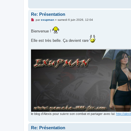
Re: Présentation
M
par
exupman
»
samedi 6 juin 2026, 12:04
e
s
s
Bienvenue !
a
g
Elle est très belle. Ça devient rare
e
n
o
n
l
u
le blog d'Alexis pour suivre son combat et partager avec lui:
http://ale
Re: Présentation