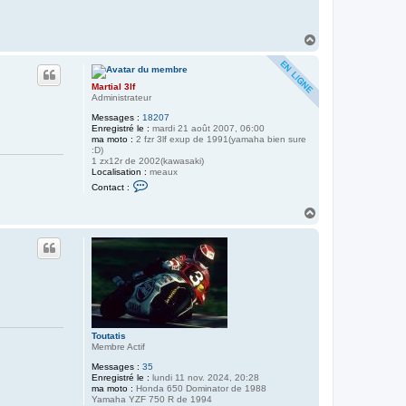
H
a
u
t
Martial 3lf
Administrateur
Messages :
18207
Enregistré le :
mardi 21 août 2007, 06:00
ma moto :
2 fzr 3lf exup de 1991(yamaha bien sure
:D)
1 zx12r de 2002(kawasaki)
Localisation :
meaux
C
Contact :
o
n
H
t
a
a
c
u
t
t
e
r
M
a
r
t
i
a
Toutatis
l
Membre Actif
3
l
Messages :
35
f
Enregistré le :
lundi 11 nov. 2024, 20:28
ma moto :
Honda 650 Dominator de 1988
Yamaha YZF 750 R de 1994