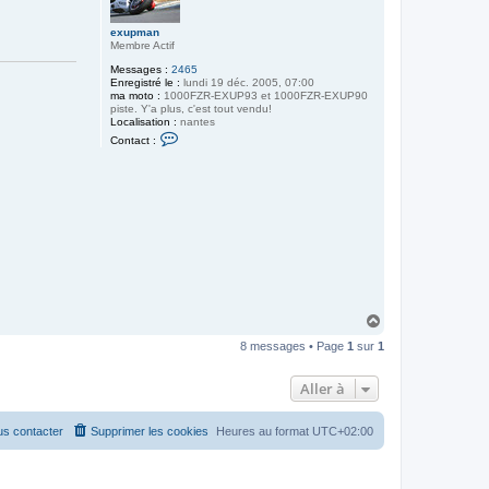
exupman
Membre Actif
Messages :
2465
Enregistré le :
lundi 19 déc. 2005, 07:00
ma moto :
1000FZR-EXUP93 et 1000FZR-EXUP90
piste. Y'a plus, c'est tout vendu!
Localisation :
nantes
C
Contact :
o
n
t
a
c
t
e
r
e
x
u
p
m
a
H
n
a
8 messages • Page
1
sur
1
u
t
Aller à
s contacter
Supprimer les cookies
Heures au format
UTC+02:00