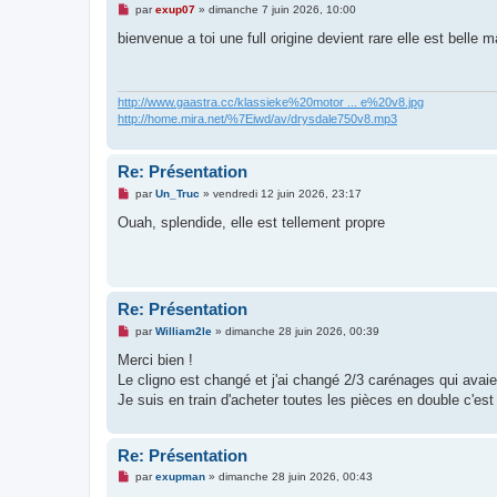
M
par
exup07
»
dimanche 7 juin 2026, 10:00
e
s
bienvenue a toi une full origine devient rare elle est belle
s
a
g
e
n
http://www.gaastra.cc/klassieke%20motor ... e%20v8.jpg
o
http://home.mira.net/%7Eiwd/av/drysdale750v8.mp3
n
l
u
Re: Présentation
M
par
Un_Truc
»
vendredi 12 juin 2026, 23:17
e
s
Ouah, splendide, elle est tellement propre
s
a
g
e
n
o
Re: Présentation
n
l
M
par
William2le
»
dimanche 28 juin 2026, 00:39
u
e
s
Merci bien !
s
Le cligno est changé et j'ai changé 2/3 carénages qui avaien
a
g
Je suis en train d'acheter toutes les pièces en double c'est
e
n
o
n
Re: Présentation
l
M
u
par
exupman
»
dimanche 28 juin 2026, 00:43
e