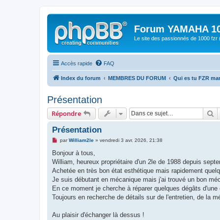
Forum YAMAHA 10
Le site des passionnés de 1000 f
Accès rapide
FAQ
Index du forum
MEMBRES DU FORUM
Qui es tu FZR m
Présentation
R
Répondre
Présentation
M
par
William2le
»
vendredi 3 avr. 2026, 21:38
e
s
Bonjour à tous,
s
William, heureux propriétaire d'un 2le de 1988 depuis sept
a
g
Achetée en très bon état esthétique mais rapidement quel
e
Je suis débutant en mécanique mais j'ai trouvé un bon méc
n
o
En ce moment je cherche à réparer quelques dégâts d'une chu
n
Toujours en recherche de détails sur de l'entretien, de la m
l
u
Au plaisir d'échanger là dessus !