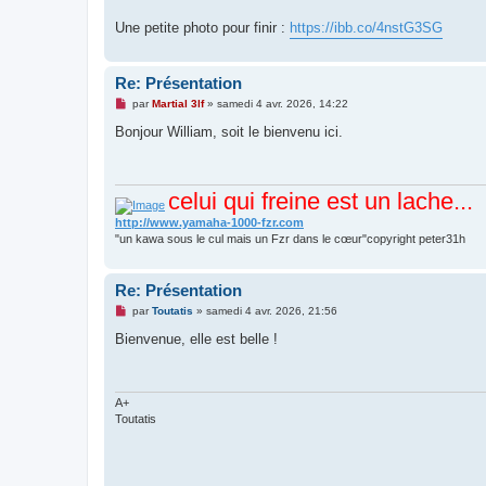
Une petite photo pour finir :
https://ibb.co/4nstG3SG
Re: Présentation
M
par
Martial 3lf
»
samedi 4 avr. 2026, 14:22
e
s
Bonjour William, soit le bienvenu ici.
s
a
g
e
celui qui freine est un lache...
n
o
n
http://www.yamaha-1000-fzr.com
l
"un kawa sous le cul mais un Fzr dans le cœur"copyright peter31h
u
Re: Présentation
M
par
Toutatis
»
samedi 4 avr. 2026, 21:56
e
s
Bienvenue, elle est belle !
s
a
g
e
n
A+
o
Toutatis
n
l
u