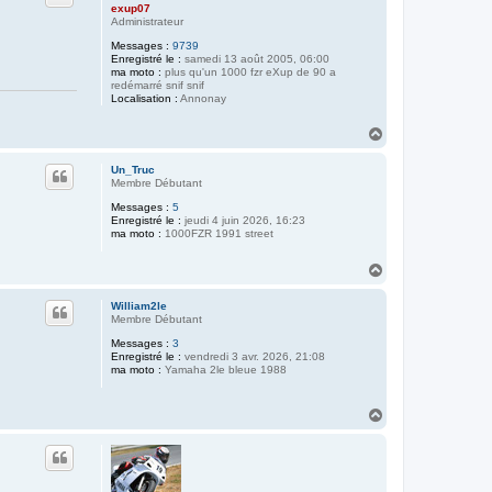
exup07
Administrateur
Messages :
9739
Enregistré le :
samedi 13 août 2005, 06:00
ma moto :
plus qu'un 1000 fzr eXup de 90 a
redémarré snif snif
Localisation :
Annonay
H
a
u
Un_Truc
t
Membre Débutant
Messages :
5
Enregistré le :
jeudi 4 juin 2026, 16:23
ma moto :
1000FZR 1991 street
H
a
u
William2le
t
Membre Débutant
Messages :
3
Enregistré le :
vendredi 3 avr. 2026, 21:08
ma moto :
Yamaha 2le bleue 1988
H
a
u
t