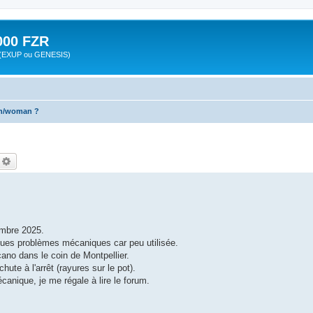
00 FZR
zr (EXUP ou GENESIS)
an/woman ?
echercher
Recherche avancée
embre 2025.
ques problèmes mécaniques car peu utilisée.
ano dans le coin de Montpellier.
te à l'arrêt (rayures sur le pot).
écanique, je me régale à lire le forum.