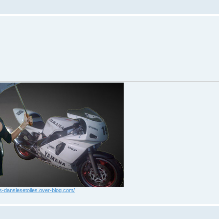
xis-danslesetoiles.over-blog.com/