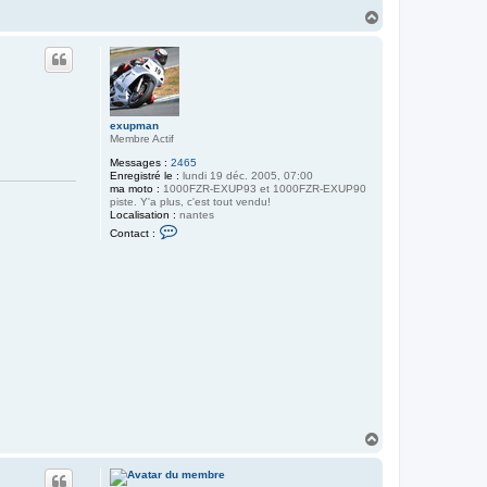
H
a
u
t
exupman
Membre Actif
Messages :
2465
Enregistré le :
lundi 19 déc. 2005, 07:00
ma moto :
1000FZR-EXUP93 et 1000FZR-EXUP90
piste. Y'a plus, c'est tout vendu!
Localisation :
nantes
C
Contact :
o
n
t
a
c
t
e
r
e
x
u
p
m
a
n
H
a
u
t