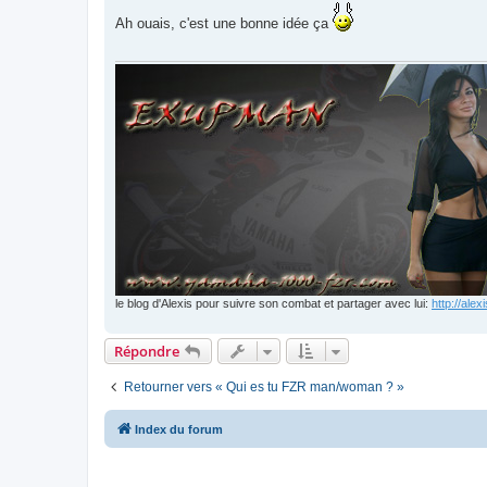
s
s
Ah ouais, c'est une bonne idée ça
a
g
e
n
o
n
l
u
le blog d'Alexis pour suivre son combat et partager avec lui:
http://ale
Répondre
Retourner vers « Qui es tu FZR man/woman ? »
Index du forum