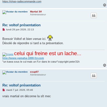
https://shop-radiocommande.com
Martial 3lf
Administrateur
Re: voltof présentation
M
lundi 29 juin 2026, 22:13
e
s
s
Bonsoir Voltof et bien venue ici.
a
Désolé de répondre si tard a ta présentation.
g
e
n
celui qui freine est un lache...
o
n
http://www.yamaha-1000-fzr.com
l
u
"un kawa sous le cul mais un Fzr dans le cœur"copyright peter31h
exup07
Administrateur
Re: voltof présentation
M
mardi 7 juil. 2026, 05:46
e
s
vrais martial on déconne la slt mec
s
a
g
e