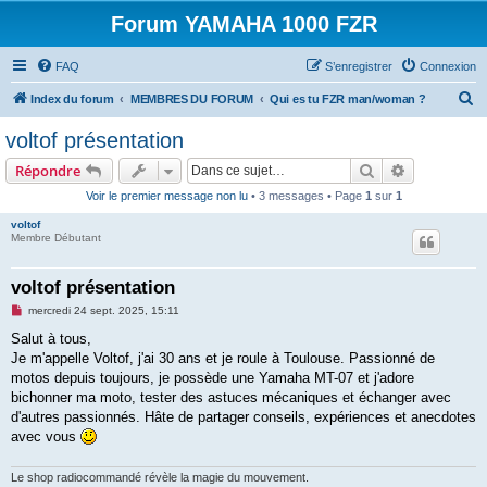
Forum YAMAHA 1000 FZR
FAQ
S’enregistrer
Connexion
R
Index du forum
MEMBRES DU FORUM
Qui es tu FZR man/woman ?
e
voltof présentation
c
Rechercher
Recherche 
Répondre
h
Voir le premier message non lu
• 3 messages • Page
1
sur
1
e
voltof
r
Membre Débutant
c
h
voltof présentation
e
M
mercredi 24 sept. 2025, 15:11
e
r
s
Salut à tous,
s
Je m'appelle Voltof, j'ai 30 ans et je roule à Toulouse. Passionné de
a
g
motos depuis toujours, je possède une Yamaha MT-07 et j'adore
e
bichonner ma moto, tester des astuces mécaniques et échanger avec
n
o
d'autres passionnés. Hâte de partager conseils, expériences et anecdotes
n
avec vous
l
u
Le shop radiocommandé révèle la magie du mouvement.