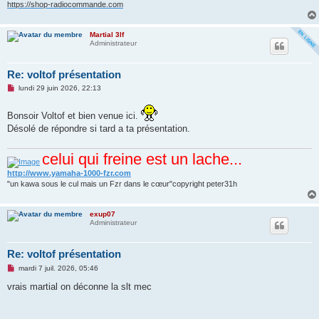
https://shop-radiocommande.com
Martial 3lf
Administrateur
Re: voltof présentation
M
lundi 29 juin 2026, 22:13
e
s
s
Bonsoir Voltof et bien venue ici.
a
Désolé de répondre si tard a ta présentation.
g
e
n
celui qui freine est un lache...
o
n
http://www.yamaha-1000-fzr.com
l
u
"un kawa sous le cul mais un Fzr dans le cœur"copyright peter31h
exup07
Administrateur
Re: voltof présentation
M
mardi 7 juil. 2026, 05:46
e
s
vrais martial on déconne la slt mec
s
a
g
e