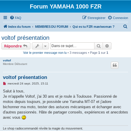
Forum YAMAHA 1000 FZR
FAQ
S’enregistrer
Connexion
R
Index du forum
MEMBRES DU FORUM
Qui es tu FZR man/woman ?
e
voltof présentation
c
Rechercher
Recherche 
Répondre
h
Voir le premier message non lu
• 3 messages • Page
1
sur
1
e
voltof
r
Membre Débutant
c
h
voltof présentation
e
M
mercredi 24 sept. 2025, 15:11
e
r
s
Salut à tous,
s
Je m'appelle Voltof, j'ai 30 ans et je roule à Toulouse. Passionné de
a
g
motos depuis toujours, je possède une Yamaha MT-07 et j'adore
e
bichonner ma moto, tester des astuces mécaniques et échanger avec
n
o
d'autres passionnés. Hâte de partager conseils, expériences et anecdotes
n
avec vous
l
u
Le shop radiocommandé révèle la magie du mouvement.