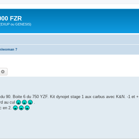
00 FZR
zr (EXUP ou GENESIS)
an/woman ?
echercher
Recherche avancée
u 90. Boite 6 du 750 YZF. Kit dynojet stage 1 aux carbus avec K&N. -1 et +
ard au cul
.
ec en 2.