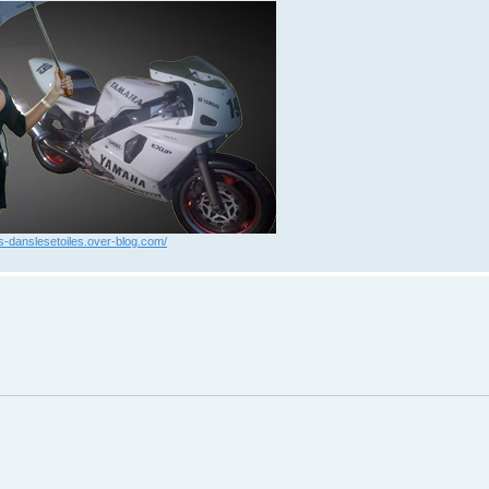
xis-danslesetoiles.over-blog.com/