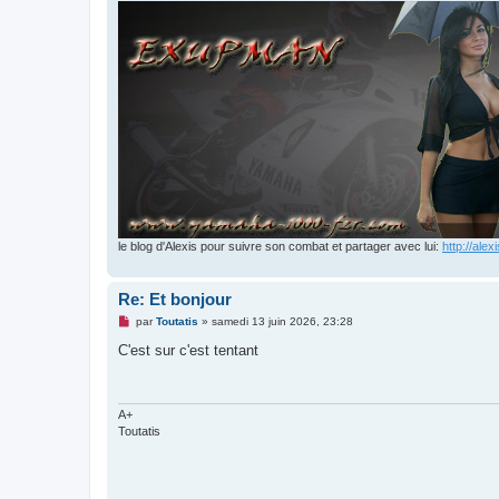
le blog d'Alexis pour suivre son combat et partager avec lui:
http://ale
Re: Et bonjour
M
par
Toutatis
»
samedi 13 juin 2026, 23:28
e
s
C'est sur c'est tentant
s
a
g
e
n
A+
o
Toutatis
n
l
u