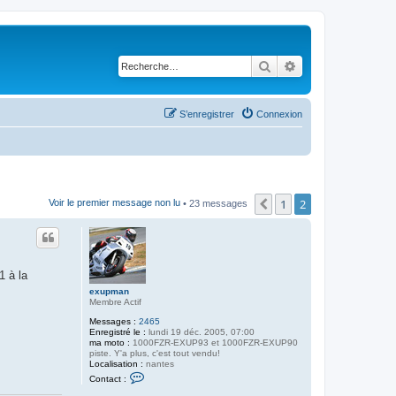
Rechercher
Recherche avancé
S’enregistrer
Connexion
1
2
Précédente
Voir le premier message non lu
• 23 messages
1 à la
exupman
Membre Actif
Messages :
2465
Enregistré le :
lundi 19 déc. 2005, 07:00
ma moto :
1000FZR-EXUP93 et 1000FZR-EXUP90
piste. Y'a plus, c'est tout vendu!
Localisation :
nantes
C
Contact :
o
n