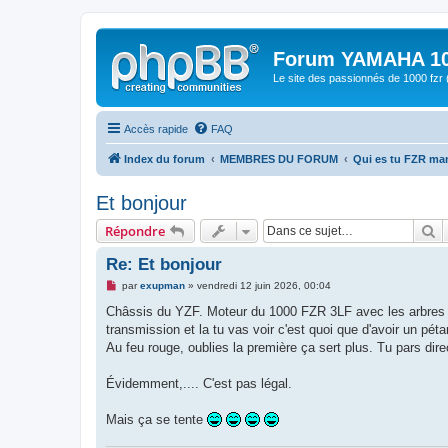
Forum YAMAHA 10
Le site des passionnés de 1000 f
Accès rapide
FAQ
Index du forum
MEMBRES DU FORUM
Qui es tu FZR m
Et bonjour
R
Répondre
Re: Et bonjour
M
par
exupman
»
vendredi 12 juin 2026, 00:04
e
s
Châssis du YZF. Moteur du 1000 FZR 3LF avec les arbres d
s
transmission et la tu vas voir c'est quoi que d'avoir un pét
a
g
Au feu rouge, oublies la première ça sert plus. Tu pars dir
e
n
o
Évidemment,.... C'est pas légal.
n
l
u
Mais ça se tente