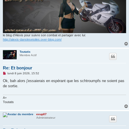
l
u
le blog d'Alexis pour suivre son combat et partager avec lui:
http://alexis-danslesetoiles.over-blog.com/
Toutatis
Membre Actif
Re: Et bonjour
M
lundi 8 juin 2026, 15:52
e
s
Ok, bah alors j'essaierais en espérant que les schtroumpfs ne soient pas
s
de sortie.
a
g
e
n
A+
o
Toutatis
n
l
u
exup07
Administrateur