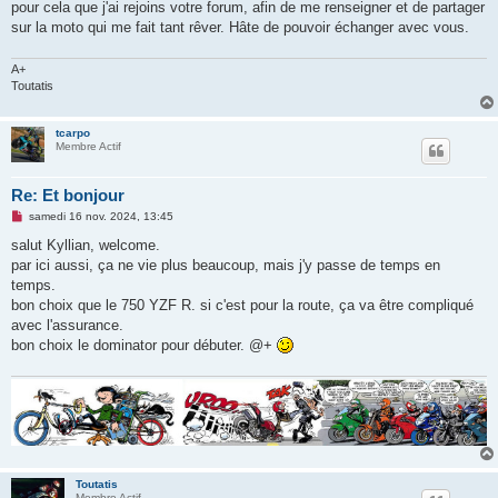
pour cela que j'ai rejoins votre forum, afin de me renseigner et de partager
sur la moto qui me fait tant rêver. Hâte de pouvoir échanger avec vous.
A+
Toutatis
tcarpo
Membre Actif
Re: Et bonjour
M
samedi 16 nov. 2024, 13:45
e
s
salut Kyllian, welcome.
s
par ici aussi, ça ne vie plus beaucoup, mais j'y passe de temps en
a
g
temps.
e
bon choix que le 750 YZF R. si c'est pour la route, ça va être compliqué
n
o
avec l'assurance.
n
bon choix le dominator pour débuter. @+
l
u
Toutatis
Membre Actif