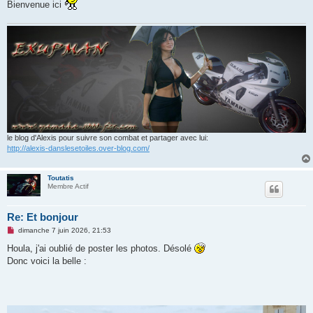
e
Bienvenue ici
n
o
n
l
u
le blog d'Alexis pour suivre son combat et partager avec lui:
http://alexis-danslesetoiles.over-blog.com/
Toutatis
Membre Actif
Re: Et bonjour
M
dimanche 7 juin 2026, 21:53
e
s
Houla, j'ai oublié de poster les photos. Désolé
s
Donc voici la belle :
a
g
e
n
o
n