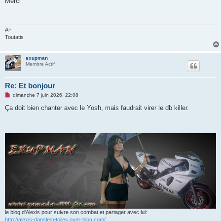
Merci
s
a
g
e
n
A+
o
Toutatis
n
l
u
exupman
Membre Actif
Re: Et bonjour
M
dimanche 7 juin 2026, 22:08
e
s
Ça doit bien chanter avec le Yosh, mais faudrait virer le db killer.
s
a
g
e
n
o
n
l
u
le blog d'Alexis pour suivre son combat et partager avec lui:
http://alexis-danslesetoiles.over-blog.com/