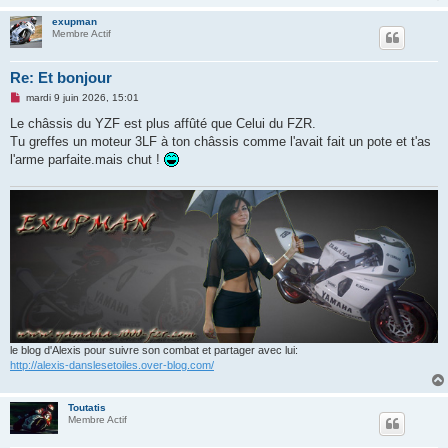
u
exupman
Membre Actif
Re: Et bonjour
M
mardi 9 juin 2026, 15:01
e
s
Le châssis du YZF est plus affûté que Celui du FZR.
s
Tu greffes un moteur 3LF à ton châssis comme l'avait fait un pote et t'as
a
g
l'arme parfaite.mais chut !
e
n
o
n
l
u
le blog d'Alexis pour suivre son combat et partager avec lui:
http://alexis-danslesetoiles.over-blog.com/
Toutatis
Membre Actif