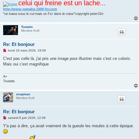
celui qui freine est un lache...
n
o
n
http://www.yamaha-1000-fzr.com
l
"un kawa sous le cul mais un Fzr dans le cœur"copyright peter31h
u
Toutatis
Membre Actif
Re: Et bonjour
M
lundi 16 mars 2026, 19:09
e
s
C'est pas celle là, j'ai pris une image pour illustrer mais c'est ce coloris.
s
Mais oui c'est magnifique
a
g
e
n
A+
o
Toutatis
n
l
u
exupman
Membre Actif
Re: Et bonjour
M
samedi 6 juin 2026, 12:09
e
s
Y'a pas à dire, ça avait vraiment de la gueule les meules à cette époque.
s
a
g