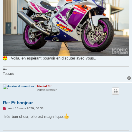
. Voila, en espérant pouvoir en discuter avec vous...
A+
Toutatis
Martial 3lf
Administrateur
Re: Et bonjour
M
lundi 16 mars 2026, 00:33
e
s
Très bon choix, elle est magnifique.
s
a
g
e