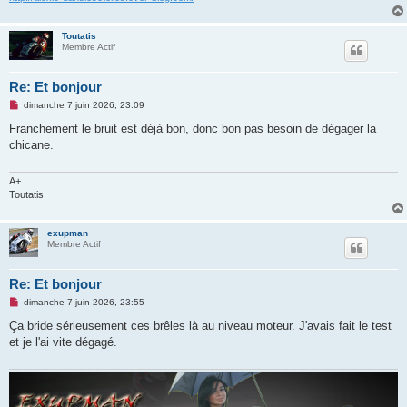
Toutatis
Membre Actif
Re: Et bonjour
M
dimanche 7 juin 2026, 23:09
e
s
Franchement le bruit est déjà bon, donc bon pas besoin de dégager la
s
chicane.
a
g
e
n
A+
o
Toutatis
n
l
u
exupman
Membre Actif
Re: Et bonjour
M
dimanche 7 juin 2026, 23:55
e
s
Ça bride sérieusement ces brêles là au niveau moteur. J'avais fait le test
s
et je l'ai vite dégagé.
a
g
e
n
o
n