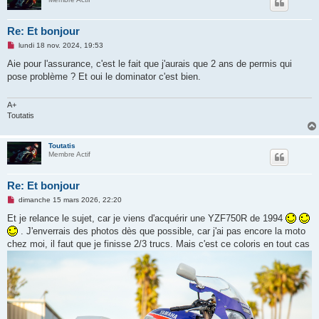
Re: Et bonjour
M
lundi 18 nov. 2024, 19:53
e
s
Aie pour l'assurance, c'est le fait que j'aurais que 2 ans de permis qui
s
pose problème ? Et oui le dominator c'est bien.
a
g
e
n
A+
o
Toutatis
n
l
u
Toutatis
Membre Actif
Re: Et bonjour
M
dimanche 15 mars 2026, 22:20
e
s
Et je relance le sujet, car je viens d'acquérir une YZF750R de 1994
s
. J'enverrais des photos dès que possible, car j'ai pas encore la moto
a
g
chez moi, il faut que je finisse 2/3 trucs. Mais c'est ce coloris en tout cas
e
n
o
n
l
u