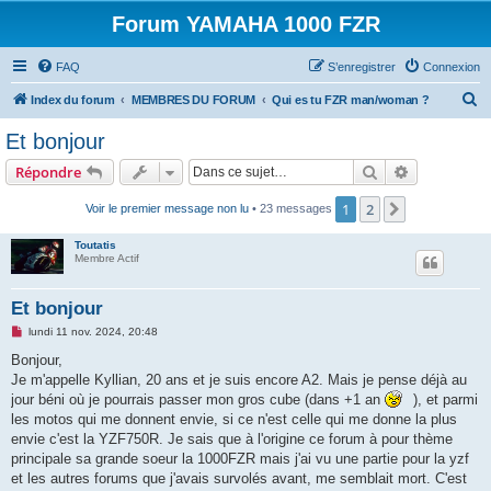
Forum YAMAHA 1000 FZR
FAQ
S’enregistrer
Connexion
R
Index du forum
MEMBRES DU FORUM
Qui es tu FZR man/woman ?
e
Et bonjour
c
Rechercher
Recherche 
Répondre
h
e
1
2
Suivante
Voir le premier message non lu
• 23 messages
r
Toutatis
c
Membre Actif
h
Et bonjour
e
M
lundi 11 nov. 2024, 20:48
r
e
s
Bonjour,
s
Je m'appelle Kyllian, 20 ans et je suis encore A2. Mais je pense déjà au
a
g
jour béni où je pourrais passer mon gros cube (dans +1 an
), et parmi
e
les motos qui me donnent envie, si ce n'est celle qui me donne la plus
n
o
envie c'est la YZF750R. Je sais que à l'origine ce forum à pour thème
n
principale sa grande soeur la 1000FZR mais j'ai vu une partie pour la yzf
l
u
et les autres forums que j'avais survolés avant, me semblait mort. C'est