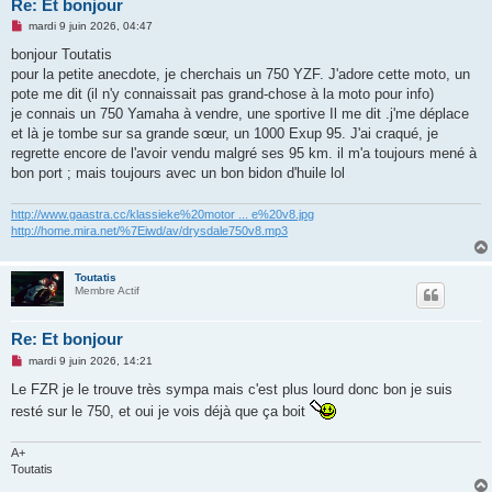
Re: Et bonjour
M
mardi 9 juin 2026, 04:47
e
s
bonjour Toutatis
s
pour la petite anecdote, je cherchais un 750 YZF. J'adore cette moto, un
a
g
pote me dit (il n'y connaissait pas grand-chose à la moto pour info)
e
je connais un 750 Yamaha à vendre, une sportive Il me dit .j'me déplace
n
o
et là je tombe sur sa grande sœur, un 1000 Exup 95. J'ai craqué, je
n
regrette encore de l'avoir vendu malgré ses 95 km. il m'a toujours mené à
l
u
bon port ; mais toujours avec un bon bidon d'huile lol
http://www.gaastra.cc/klassieke%20motor ... e%20v8.jpg
http://home.mira.net/%7Eiwd/av/drysdale750v8.mp3
Toutatis
Membre Actif
Re: Et bonjour
M
mardi 9 juin 2026, 14:21
e
s
Le FZR je le trouve très sympa mais c'est plus lourd donc bon je suis
s
resté sur le 750, et oui je vois déjà que ça boit
a
g
e
n
A+
o
Toutatis
n
l