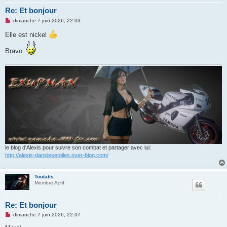
Re: Et bonjour
M
dimanche 7 juin 2026, 22:03
e
s
Elle est nickel
s
a
Bravo.
g
e
n
o
n
l
u
le blog d'Alexis pour suivre son combat et partager avec lui:
http://alexis-danslesetoiles.over-blog.com/
Toutatis
Membre Actif
Re: Et bonjour
M
dimanche 7 juin 2026, 22:07
e
s