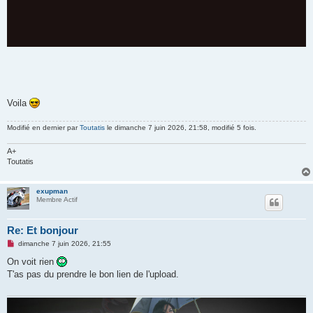
Voila
Modifié en dernier par
Toutatis
le dimanche 7 juin 2026, 21:58, modifié 5 fois.
A+
Toutatis
exupman
Membre Actif
Re: Et bonjour
M
dimanche 7 juin 2026, 21:55
e
s
On voit rien
s
T'as pas du prendre le bon lien de l'upload.
a
g
e
n
o