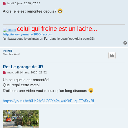
M
lundi 5 janv. 2026, 07:33
e
s
Alors, elle est remontée depuis?
s
a
g
e
celui qui freine est un lache...
n
o
n
http://www.yamaha-1000-fzr.com
l
"un kawa sous le cul mais un Fzr dans le cœur"copyright peter31h
u
jrpin55
Membre Actif
Re: Le garage de JR
M
mercredi 14 janv. 2026, 21:52
e
s
Un peu quelle est remontée!
s
Quel regal cette moto!
a
g
D'ailleurs une vidéo vaut mieux qu'un long discours
e
n
o
https://youtu.be/6Uc2AS1CGXs?si=uk3rP_q_FTsfXxBi
n
l
u