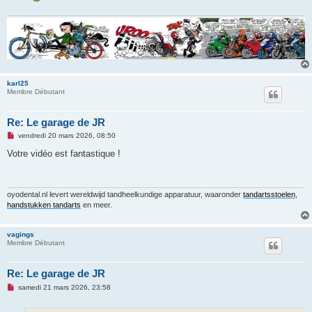
e
n
o
n
l
u
karl25
Membre Débutant
Re: Le garage de JR
M
vendredi 20 mars 2026, 08:50
e
s
Votre vidéo est fantastique !
s
a
g
e
n
oyodental.nl levert wereldwijd tandheelkundige apparatuur, waaronder
tandartsstoelen
,
o
handstukken tandarts
en meer.
n
l
u
vagings
Membre Débutant
Re: Le garage de JR
M
samedi 21 mars 2026, 23:58
e
s
s