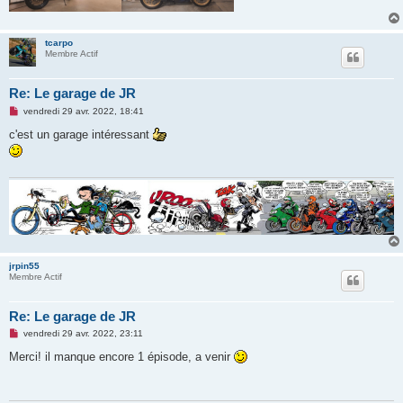
tcarpo
Membre Actif
Re: Le garage de JR
M
vendredi 29 avr. 2022, 18:41
e
s
c'est un garage intéressant
s
a
g
e
n
o
n
l
u
jrpin55
Membre Actif
Re: Le garage de JR
M
vendredi 29 avr. 2022, 23:11
e
s
Merci! il manque encore 1 épisode, a venir
s
a
g
e