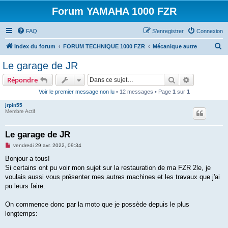
Forum YAMAHA 1000 FZR
FAQ
S’enregistrer
Connexion
R
Index du forum
FORUM TECHNIQUE 1000 FZR
Mécanique autre
e
Le garage de JR
c
Rechercher
Recherche 
Répondre
h
Voir le premier message non lu
• 12 messages • Page
1
sur
1
e
jrpin55
r
Membre Actif
c
h
Le garage de JR
e
M
vendredi 29 avr. 2022, 09:34
e
r
s
Bonjour a tous!
s
Si certains ont pu voir mon sujet sur la restauration de ma FZR 2le, je
a
g
voulais aussi vous présenter mes autres machines et les travaux que j'ai
e
pu leurs faire.
n
o
n
On commence donc par la moto que je possède depuis le plus
l
u
longtemps: