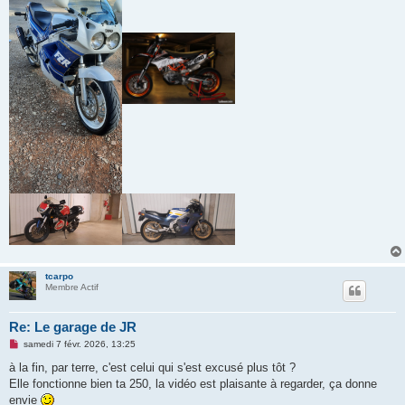
tcarpo
Membre Actif
Re: Le garage de JR
M
samedi 7 févr. 2026, 13:25
e
s
à la fin, par terre, c'est celui qui s'est excusé plus tôt ?
s
Elle fonctionne bien ta 250, la vidéo est plaisante à regarder, ça donne
a
g
envie