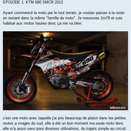
EPISODE 1: KTM 690 SMCR 2013
Ayant commencé la moto par le tout terrain, je voulais passer à la route
en restant dans la même "famille de moto". Je meusures 1m78 et suis
habitué aux motos hautes donc ça me va bien.
c'est une moto avec laquelle j'ai pris beaucoup de plaisir dans les petites
routes a virages du sud, elle a été un bon moment ma seule moto donc
elle m'a aussi servi pour diverses utilisations, du trajets simple au circuit