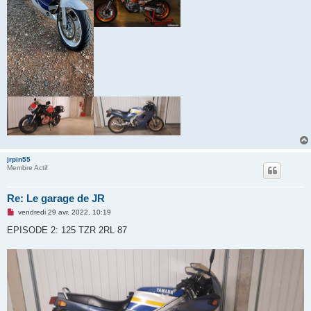
jrpin55
Membre Actif
Re: Le garage de JR
M
vendredi 29 avr. 2022, 10:19
e
s
EPISODE 2: 125 TZR 2RL 87
s
a
g
e
n
o
n
l
u