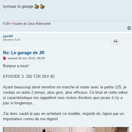
e
s
sympas le garage
s
a
g
e
n
FZR=
F
oudre de
Z
eus
R
éincarné
o
n
l
jrpin55
u
Membre Actif
Re: Le garage de JR
M
samedi 30 avr. 2022, 08:56
e
s
Bonjour a tous!
s
a
g
EPISODE 3: 250 TZR 3XV 92
e
n
o
Ayant beaucoup aimé remettre en marche et rouler avec la petite 125, je
n
voulais un autre 2 temps, plus gros, plus efficace. Ce bruit et cette odeur
l
u
si caractéristique me rappellent mes motos d'enduro que javais il n'y a
pas si longtemps...
J'ai donc sauté le pas en achetant ce modèle, importé du Japon par un
importateur connu de ma région!