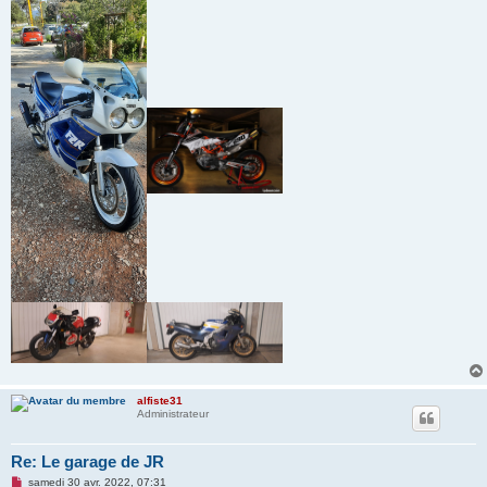
n
o
n
l
u
alfiste31
Administrateur
Re: Le garage de JR
M
samedi 30 avr. 2022, 07:31