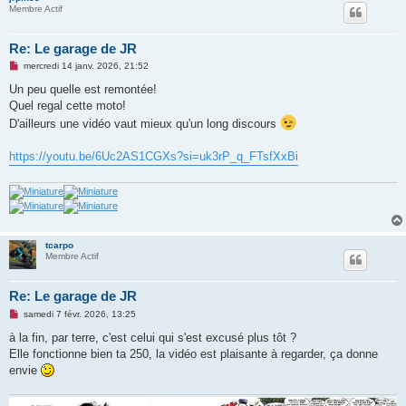
Membre Actif
Re: Le garage de JR
M
mercredi 14 janv. 2026, 21:52
e
s
Un peu quelle est remontée!
s
Quel regal cette moto!
a
g
D'ailleurs une vidéo vaut mieux qu'un long discours
e
n
o
https://youtu.be/6Uc2AS1CGXs?si=uk3rP_q_FTsfXxBi
n
l
u
tcarpo
Membre Actif
Re: Le garage de JR
M
samedi 7 févr. 2026, 13:25
e
s
à la fin, par terre, c'est celui qui s'est excusé plus tôt ?
s
Elle fonctionne bien ta 250, la vidéo est plaisante à regarder, ça donne
a
g
envie
e
n
o