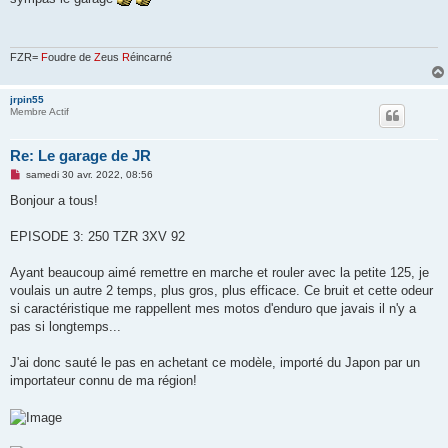
s
a
g
e
n
FZR=
F
oudre de
Z
eus
R
éincarné
o
n
l
jrpin55
u
Membre Actif
Re: Le garage de JR
M
samedi 30 avr. 2022, 08:56
e
s
Bonjour a tous!
s
a
g
EPISODE 3: 250 TZR 3XV 92
e
n
o
Ayant beaucoup aimé remettre en marche et rouler avec la petite 125, je
n
voulais un autre 2 temps, plus gros, plus efficace. Ce bruit et cette odeur
l
u
si caractéristique me rappellent mes motos d'enduro que javais il n'y a
pas si longtemps...
J'ai donc sauté le pas en achetant ce modèle, importé du Japon par un
importateur connu de ma région!