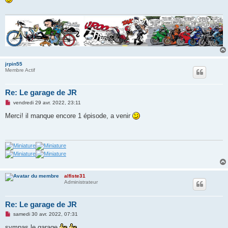
a
g
e
n
o
n
l
u
jrpin55
Membre Actif
Re: Le garage de JR
M
vendredi 29 avr. 2022, 23:11
e
s
Merci! il manque encore 1 épisode, a venir
s
a
g
e
n
o
n
l
u
alfiste31
Administrateur
Re: Le garage de JR
M
samedi 30 avr. 2022, 07:31
e
s
sympas le garage