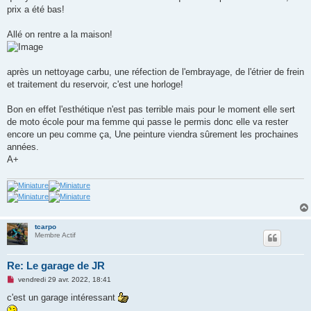
prix a été bas!
Allé on rentre a la maison!
après un nettoyage carbu, une réfection de l'embrayage, de l'étrier de frein
et traitement du reservoir, c'est une horloge!
Bon en effet l'esthétique n'est pas terrible mais pour le moment elle sert
de moto école pour ma femme qui passe le permis donc elle va rester
encore un peu comme ça, Une peinture viendra sûrement les prochaines
années.
A+
tcarpo
Membre Actif
Re: Le garage de JR
M
vendredi 29 avr. 2022, 18:41
e
s
c'est un garage intéressant
s