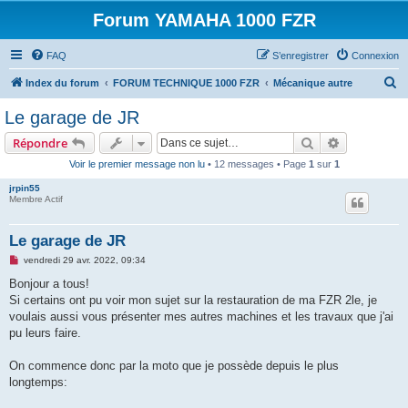
Forum YAMAHA 1000 FZR
FAQ
S’enregistrer
Connexion
R
Index du forum
FORUM TECHNIQUE 1000 FZR
Mécanique autre
e
Le garage de JR
c
Rechercher
Recherche 
Répondre
h
Voir le premier message non lu
• 12 messages • Page
1
sur
1
e
jrpin55
r
Membre Actif
c
h
Le garage de JR
e
M
vendredi 29 avr. 2022, 09:34
e
r
s
Bonjour a tous!
s
Si certains ont pu voir mon sujet sur la restauration de ma FZR 2le, je
a
g
voulais aussi vous présenter mes autres machines et les travaux que j'ai
e
pu leurs faire.
n
o
n
On commence donc par la moto que je possède depuis le plus
l
u
longtemps: