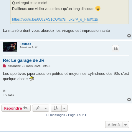
e
Quel regal cette moto!
n
o
D'ailleurs une vidéo vaut mieux qu'un long discours
n
l
u
https://youtu.be/6Uc2AS1CGXs?si=uk3rP_q_FTsfXxBi
La manière dont vous abordez les virages est impressionnante
Toutatis
Membre Actif
Re: Le garage de JR
M
dimanche 22 mars 2026, 19:33
e
s
Les sportives japonaises en petites et moyennes cylindrées des 90s c'est
s
quelque chose
a
g
e
n
A+
o
Toutatis
n
l
u
Répondre
12 messages • Page
1
sur
1
Aller à