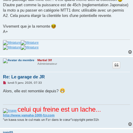
D'autre part comme la puissance est de 45ch (reglementation Japonaise)
la moto a pu passer en catégorie MTT1 donc utilisable avec un permis
A2. Cela pourra élargir la clientèle lors d'une potentielle revente.
Vivement que je la remonte
A+
Martial 3lf
Administrateur
Re: Le garage de JR
M
lundi 5 janv. 2026, 07:33
e
s
Alors, elle est remontée depuis?
s
a
g
e
celui qui freine est un lache...
n
o
n
http://www.yamaha-1000-fzr.com
l
"un kawa sous le cul mais un Fzr dans le cœur"copyright peter31h
u
jrpin55