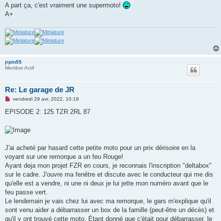
A part ça, c'est vraiment une supermoto!
A+
jrpin55
Membre Actif
Re: Le garage de JR
M
vendredi 29 avr. 2022, 10:19
e
s
EPISODE 2: 125 TZR 2RL 87
s
a
g
e
n
o
J'ai acheté par hasard cette petite moto pour un prix dérisoire en la
n
voyant sur une remorque a un feu Rouge!
l
u
Ayant deja mon projet FZR en cours, je reconnais l'inscription "deltabox"
sur le cadre. J'ouvre ma fenêtre et discute avec le conducteur qui me dis
qu'elle est a vendre, ni une ni deux je lui jette mon numéro avant que le
feu passe vert.
Le lendemain je vais chez lui avec ma remorque, le gars m'explique qu'il
sont venu aider a débarrasser un box de la famille (peut-être un décès) et
qu'il y ont trouvé cette moto. Étant donné que c'était pour débarrasser, le