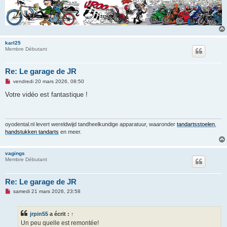
n
l
u
karl25
Membre Débutant
Re: Le garage de JR
M
vendredi 20 mars 2026, 08:50
e
s
Votre vidéo est fantastique !
s
a
g
e
n
oyodental.nl levert wereldwijd tandheelkundige apparatuur, waaronder
tandartsstoelen
,
o
handstukken tandarts
en meer.
n
l
u
vagings
Membre Débutant
Re: Le garage de JR
M
samedi 21 mars 2026, 23:58
e
s
s
jrpin55
a écrit :
↑
a
g
Un peu quelle est remontée!