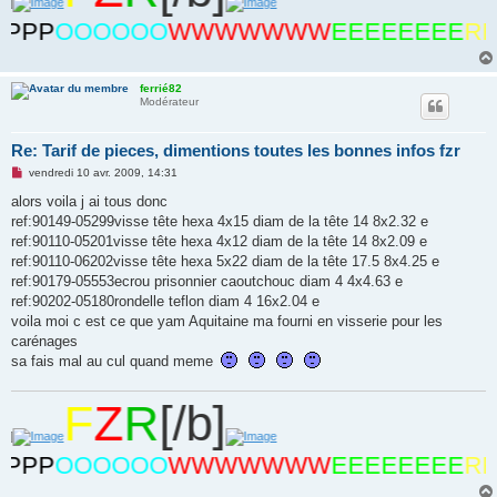
P
OOOOOO
WWWWWWW
EEEEEEEE
RRRR
ferrié82
Modérateur
Re: Tarif de pieces, dimentions toutes les bonnes infos fzr
M
vendredi 10 avr. 2009, 14:31
e
s
alors voila j ai tous donc
s
ref:90149-05299visse tête hexa 4x15 diam de la tête 14 8x2.32 e
a
g
ref:90110-05201visse tête hexa 4x12 diam de la tête 14 8x2.09 e
e
ref:90110-06202visse tête hexa 5x22 diam de la tête 17.5 8x4.25 e
n
o
ref:90179-05553ecrou prisonnier caoutchouc diam 4 4x4.63 e
n
ref:90202-05180rondelle teflon diam 4 16x2.04 e
l
u
voila moi c est ce que yam Aquitaine ma fourni en visserie pour les
carénages
sa fais mal au cul quand meme
F
Z
R
[/b]
P
OOOOOO
WWWWWWW
EEEEEEEE
RRRR