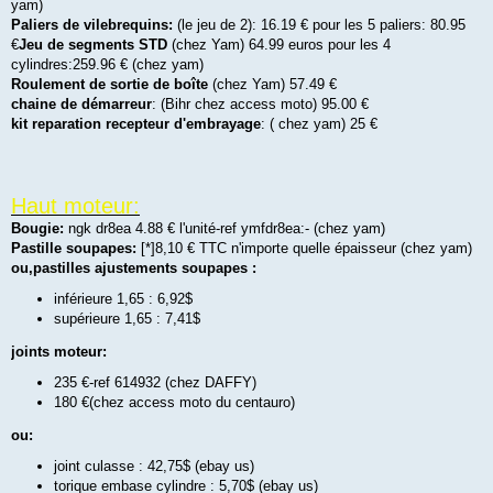
yam)
Paliers de vilebrequins:
(le jeu de 2): 16.19 € pour les 5 paliers: 80.95
€
Jeu de segments STD
(chez Yam) 64.99 euros pour les 4
cylindres:259.96 € (chez yam)
Roulement de sortie de boîte
(chez Yam) 57.49 €
chaine de démarreur
: (Bihr chez access moto) 95.00 €
kit reparation recepteur d'embrayage
: ( chez yam) 25 €
Haut moteur:
Bougie:
ngk dr8ea 4.88 € l'unité-ref ymfdr8ea:- (chez yam)
Pastille soupapes:
[*]8,10 € TTC n'importe quelle épaisseur (chez yam)
ou,pastilles ajustements soupapes :
inférieure 1,65 : 6,92$
supérieure 1,65 : 7,41$
joints moteur:
235 €-ref 614932 (chez DAFFY)
180 €(chez access moto du centauro)
ou:
joint culasse : 42,75$ (ebay us)
torique embase cylindre : 5,70$ (ebay us)