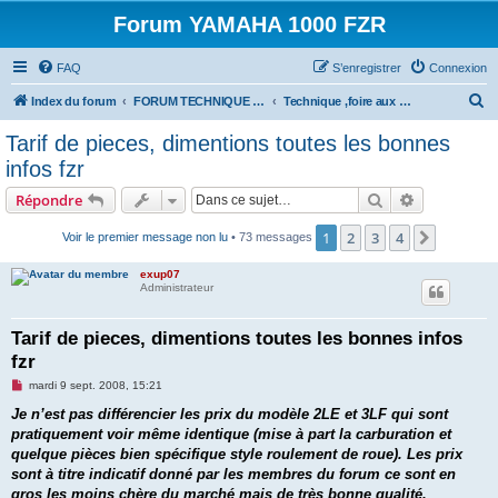
Forum YAMAHA 1000 FZR
FAQ
S’enregistrer
Connexion
R
Index du forum
FORUM TECHNIQUE 1000 FZR
Technique ,foire aux questions 1000 FZR !
e
Tarif de pieces, dimentions toutes les bonnes
c
infos fzr
h
Rechercher
Recherche 
Répondre
e
r
1
2
3
4
Suivant
Voir le premier message non lu
• 73 messages
c
exup07
h
Administrateur
e
Tarif de pieces, dimentions toutes les bonnes infos
r
fzr
M
mardi 9 sept. 2008, 15:21
e
s
Je n’est pas différencier les prix du modèle 2LE et 3LF qui sont
s
pratiquement voir même identique (mise à part la carburation et
a
g
quelque pièces bien spécifique style roulement de roue). Les prix
e
sont à titre indicatif donné par les membres du forum ce sont en
n
o
gros les moins chère du marché mais de très bonne qualité.