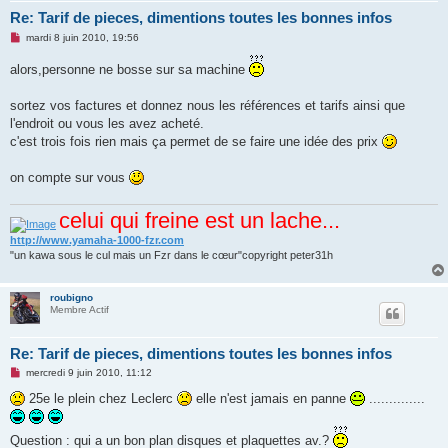
Re: Tarif de pieces, dimentions toutes les bonnes infos
M
mardi 8 juin 2010, 19:56
e
s
alors,personne ne bosse sur sa machine
s
a
g
sortez vos factures et donnez nous les références et tarifs ainsi que
e
n
l'endroit ou vous les avez acheté.
o
c'est trois fois rien mais ça permet de se faire une idée des prix
n
l
u
on compte sur vous
celui qui freine est un lache...
http://www.yamaha-1000-fzr.com
"un kawa sous le cul mais un Fzr dans le cœur"copyright peter31h
roubigno
Membre Actif
Re: Tarif de pieces, dimentions toutes les bonnes infos
M
mercredi 9 juin 2010, 11:12
e
s
25e le plein chez Leclerc
elle n'est jamais en panne
..............
s
a
g
Question : qui a un bon plan disques et plaquettes av.?
e