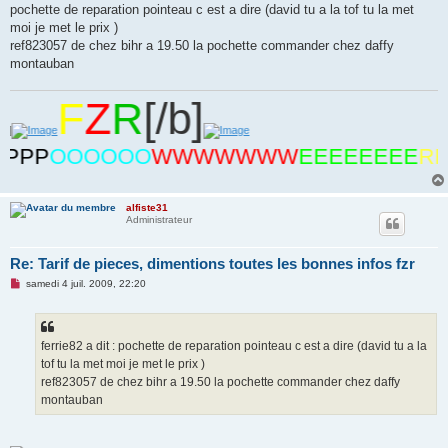
s
pochette de reparation pointeau c est a dire (david tu a la tof tu la met
s
moi je met le prix )
a
g
ref823057 de chez bihr a 19.50 la pochette commander chez daffy
e
montauban
n
o
n
F
Z
R
[/b]
l
u
P
OOOOOO
WWWWWWW
EEEEEEEE
RRRR
alfiste31
Administrateur
Re: Tarif de pieces, dimentions toutes les bonnes infos fzr
M
samedi 4 juil. 2009, 22:20
e
s
s
a
g
ferrie82 a dit : pochette de reparation pointeau c est a dire (david tu a la
e
tof tu la met moi je met le prix )
n
o
ref823057 de chez bihr a 19.50 la pochette commander chez daffy
n
montauban
l
u