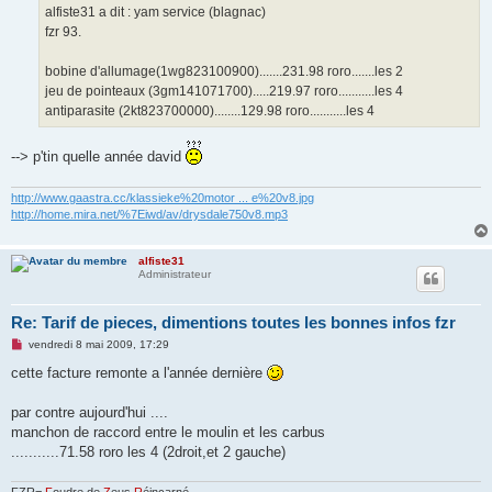
g
alfiste31 a dit : yam service (blagnac)
e
fzr 93.
n
o
n
bobine d'allumage(1wg823100900).......231.98 roro.......les 2
l
u
jeu de pointeaux (3gm141071700).....219.97 roro...........les 4
antiparasite (2kt823700000)........129.98 roro...........les 4
--> p'tin quelle année david
http://www.gaastra.cc/klassieke%20motor ... e%20v8.jpg
http://home.mira.net/%7Eiwd/av/drysdale750v8.mp3
alfiste31
Administrateur
Re: Tarif de pieces, dimentions toutes les bonnes infos fzr
M
vendredi 8 mai 2009, 17:29
e
s
cette facture remonte a l'année dernière
s
a
g
par contre aujourd'hui ....
e
manchon de raccord entre le moulin et les carbus
n
o
...........71.58 roro les 4 (2droit,et 2 gauche)
n
l
u