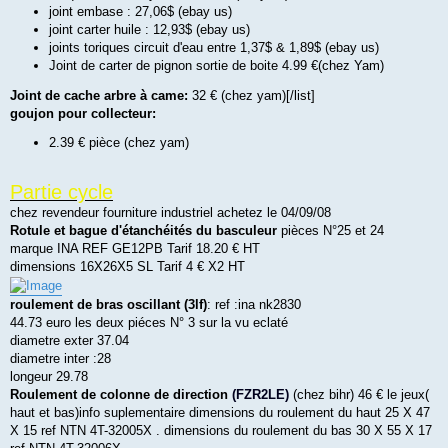
joint embase : 27,06$ (ebay us)
joint carter huile : 12,93$ (ebay us)
joints toriques circuit d'eau entre 1,37$ & 1,89$ (ebay us)
Joint de carter de pignon sortie de boite 4.99 €(chez Yam)
Joint de cache arbre à came:
32 € (chez yam)[/list]
goujon pour collecteur:
2.39 € pièce (chez yam)
Partie cycle
chez revendeur fourniture industriel achetez le 04/09/08
Rotule et bague d'étanchéités du basculeur
pièces N°25 et 24
marque INA REF GE12PB Tarif 18.20 € HT
dimensions 16X26X5 SL Tarif 4 € X2 HT
roulement de bras oscillant (3lf)
: ref :ina nk2830
44.73 euro les deux piéces N° 3 sur la vu eclaté
diametre exter 37.04
diametre inter :28
longeur 29.78
Roulement de colonne de direction
(FZR2LE)
(chez bihr) 46 € le jeux(
haut et bas)info suplementaire dimensions du roulement du haut 25 X 47
X 15 ref NTN 4T-32005X . dimensions du roulement du bas 30 X 55 X 17