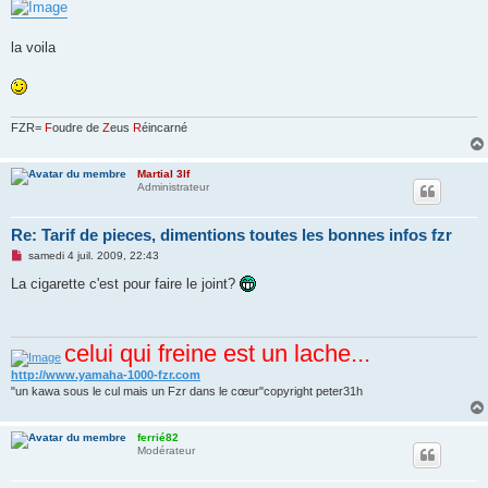
la voila
FZR=
F
oudre de
Z
eus
R
éincarné
Martial 3lf
Administrateur
Re: Tarif de pieces, dimentions toutes les bonnes infos fzr
M
samedi 4 juil. 2009, 22:43
e
s
La cigarette c'est pour faire le joint?
s
a
g
e
celui qui freine est un lache...
n
o
n
http://www.yamaha-1000-fzr.com
l
"un kawa sous le cul mais un Fzr dans le cœur"copyright peter31h
u
ferrié82
Modérateur