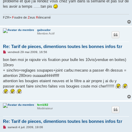
g
probleme et que j'ai rendez vous chez yam dans la semaine et pas sur de
e
les avoir a temps ......tan pis
n
o
n
FZR=
F
oudre de
Z
eus
R
éincarné
l
u
gabvador
Membre Actif
Re: Tarif de pieces, dimentions toutes les bonnes infos fzr
M
vendredi 29 mai 2009, 16:56
e
s
bon ben moi je rajoute vis fixation pour bulle les 10vis(vendue en boites)
s
10roro
a
g
+ sinchro+reglages soupapes+joint carbu:mecano a passer 4h dessus =
e
attention 280roro ouaaaahhhhfffff
n
o
attention les bougies etaient neuves et le filtre a air propre j ai du y
n
passer avant faire sinchro faites vos bougies coute moi cher!!!!!!!
l
u
ferrié82
Modérateur
Re: Tarif de pieces, dimentions toutes les bonnes infos fzr
M
samedi 4 juil. 2009, 19:06
e