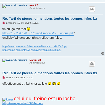
exup07
Administrateur
Re: Tarif de pieces, dimentions toutes les bonnes infos fzr
M
dimanche 12 avr. 2009, 18:31
e
s
tin oui ça fait mal
s
http://212.234.198.181/oring/Francais/p ... orique.pdf
"
a
g
onclick="window.open(this.href);return false;
e
n
o
http://www.gaastra.cc/klassieke%20motor ... e%20v8.jpg
n
http://home.mira.net/%7Eiwd/av/drysdale750v8.mp3
l
u
Martial 3lf
Administrateur
Re: Tarif de pieces, dimentions toutes les bonnes infos fzr
M
lundi 13 avr. 2009, 23:20
e
s
effectivement ça fait cher au kilo
s
a
g
e
celui qui freine est un lache...
n
o
n
http://www.yamaha-1000-fzr.com