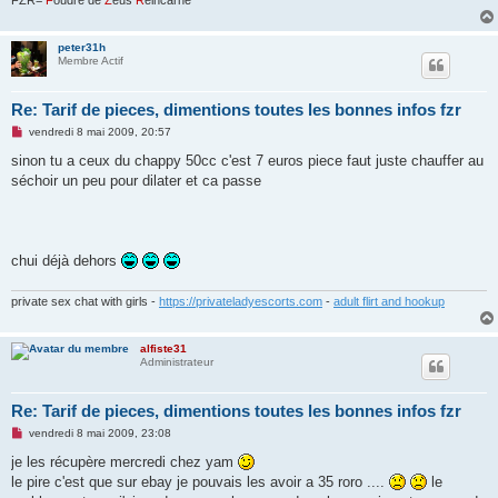
FZR=
F
oudre de
Z
eus
R
éincarné
peter31h
Membre Actif
Re: Tarif de pieces, dimentions toutes les bonnes infos fzr
M
vendredi 8 mai 2009, 20:57
e
s
sinon tu a ceux du chappy 50cc c'est 7 euros piece faut juste chauffer au
s
séchoir un peu pour dilater et ca passe
a
g
e
n
o
n
chui déjà dehors
l
u
private sex chat with girls -
https://privateladyescorts.com
-
adult flirt and hookup
alfiste31
Administrateur
Re: Tarif de pieces, dimentions toutes les bonnes infos fzr
M
vendredi 8 mai 2009, 23:08
e
s
je les récupère mercredi chez yam
s
le pire c'est que sur ebay je pouvais les avoir a 35 roro ....
le
a