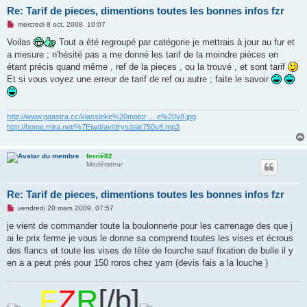
Re: Tarif de pieces, dimentions toutes les bonnes infos fzr
M
mercredi 8 oct. 2008, 10:07
e
s
Voilas
Tout a été regroupé par catégorie je mettrais à jour au fur et
s
a mesure ; n'hésité pas a me donné les tarif de la moindre pièces en
a
g
étant précis quand même , ref de la pieces , ou la trouvé , et sont tarif
e
Et si vous voyez une erreur de tarif de ref ou autre ; faite le savoir
n
o
n
l
u
http://www.gaastra.cc/klassieke%20motor ... e%20v8.jpg
http://home.mira.net/%7Eiwd/av/drysdale750v8.mp3
ferrié82
Modérateur
Re: Tarif de pieces, dimentions toutes les bonnes infos fzr
M
vendredi 20 mars 2009, 07:57
e
s
je vient de commander toute la boulonnerie pour les carrenage des que j
s
ai le prix ferme je vous le donne sa comprend toutes les vises et écrous
a
g
des flancs et toute les vises de tête de fourche sauf fixation de bulle il y
e
en a a peut prés pour 150 roros chez yam (devis fais a la louche )
n
o
n
F
Z
R
[/b]
l
u