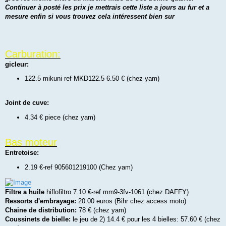
n
Continuer à posté les prix je mettrais cette liste a jours au fur et a
l
u
mesure enfin si vous trouvez cela intéressent bien sur
Carburation:
gicleur:
122.5 mikuni ref MKD122.5 6.50 € (chez yam)
Joint de cuve:
4.34 € piece (chez yam)
Bas moteur
Entretoise:
2.19 €-ref 905601219100 (Chez yam)
Filtre a huile
hiflofiltro 7.10 €-ref mm9-3fv-1061 (chez DAFFY)
Ressorts d'embrayage:
20.00 euros (Bihr chez access moto)
Chaine de distribution:
78 € (chez yam)
Coussinets de bielle:
le jeu de 2) 14.4 € pour les 4 bielles: 57.60 € (chez