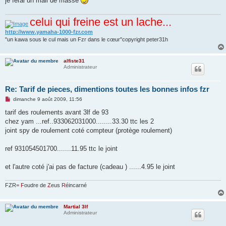
je ferai un mail de masse
celui qui freine est un lache...
http://www.yamaha-1000-fzr.com
"un kawa sous le cul mais un Fzr dans le cœur"copyright peter31h
alfiste31
Administrateur
Re: Tarif de pieces, dimentions toutes les bonnes infos fzr
M
dimanche 9 août 2009, 11:56
e
s
tarif des roulements avant 3lf de 93
s
chez yam ...ref..933062031000........33.30 ttc les 2
a
g
joint spy de roulement coté compteur (protège roulement)
e
n
o
ref 931054501700.......11.95 ttc le joint
n
l
u
et l'autre coté j'ai pas de facture (cadeau ) ......4.95 le joint
FZR=
F
oudre de
Z
eus
R
éincarné
Martial 3lf
Administrateur