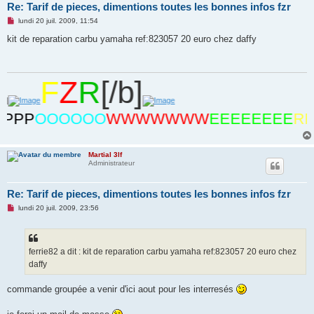
Re: Tarif de pieces, dimentions toutes les bonnes infos fzr
M
lundi 20 juil. 2009, 11:54
e
s
kit de reparation carbu yamaha ref:823057 20 euro chez daffy
s
a
g
e
n
F
Z
R
[/b]
o
n
l
u
P
OOOOOO
WWWWWWW
EEEEEEEE
RRRR
Martial 3lf
Administrateur
Re: Tarif de pieces, dimentions toutes les bonnes infos fzr
M
lundi 20 juil. 2009, 23:56
e
s
s
a
g
ferrie82 a dit : kit de reparation carbu yamaha ref:823057 20 euro chez
e
daffy
n
o
n
commande groupée a venir d'ici aout pour les interresés
l
u