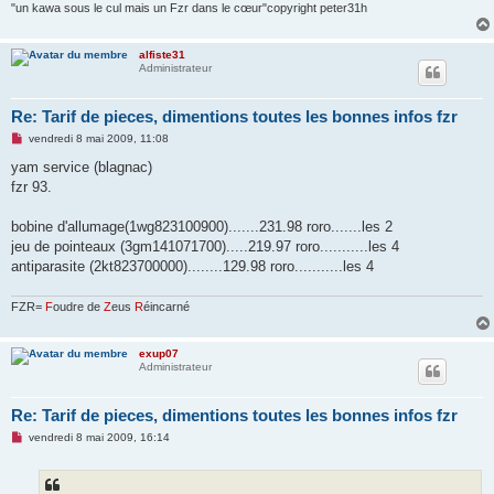
l
"un kawa sous le cul mais un Fzr dans le cœur"copyright peter31h
u
alfiste31
Administrateur
Re: Tarif de pieces, dimentions toutes les bonnes infos fzr
M
vendredi 8 mai 2009, 11:08
e
s
yam service (blagnac)
s
fzr 93.
a
g
e
bobine d'allumage(1wg823100900).......231.98 roro.......les 2
n
o
jeu de pointeaux (3gm141071700).....219.97 roro...........les 4
n
antiparasite (2kt823700000)........129.98 roro...........les 4
l
u
FZR=
F
oudre de
Z
eus
R
éincarné
exup07
Administrateur
Re: Tarif de pieces, dimentions toutes les bonnes infos fzr
M
vendredi 8 mai 2009, 16:14
e
s
s
a