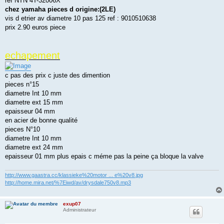
ref NTN 4T-32006X
chez yamaha pieces d origine:(2LE)
vis d etrier av diametre 10 pas 125 ref : 9010510638
prix 2.90 euros piece
echapement
c pas des prix c juste des dimention
pieces n°15
diametre Int 10 mm
diametre ext 15 mm
epaisseur 04 mm
en acier de bonne qualité
pieces N°10
diametre Int 10 mm
diametre ext 24 mm
epaisseur 01 mm plus epais c méme pas la peine ça bloque la valve
http://www.gaastra.cc/klassieke%20motor ... e%20v8.jpg
http://home.mira.net/%7Eiwd/av/drysdale750v8.mp3
exup07
Administrateur