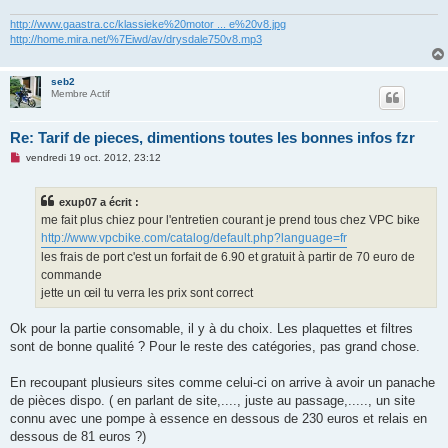
http://www.gaastra.cc/klassieke%20motor ... e%20v8.jpg
http://home.mira.net/%7Eiwd/av/drysdale750v8.mp3
seb2
Membre Actif
Re: Tarif de pieces, dimentions toutes les bonnes infos fzr
M
vendredi 19 oct. 2012, 23:12
e
s
s
exup07 a écrit :
a
g
me fait plus chiez pour l'entretien courant je prend tous chez VPC bike
e
http://www.vpcbike.com/catalog/default.php?language=fr
n
o
les frais de port c'est un forfait de 6.90 et gratuit à partir de 70 euro de
n
commande
l
u
jette un œil tu verra les prix sont correct
Ok pour la partie consomable, il y à du choix. Les plaquettes et filtres
sont de bonne qualité ? Pour le reste des catégories, pas grand chose.
En recoupant plusieurs sites comme celui-ci on arrive à avoir un panache
de pièces dispo. ( en parlant de site,...., juste au passage,....., un site
connu avec une pompe à essence en dessous de 230 euros et relais en
dessous de 81 euros ?)