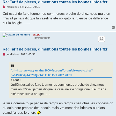
Re: Tarif de pieces, dimentions toutes les bonnes infos fzr
M
mercredi 3 oct. 2012, 20:31
e
s
Ont essai de faire tourner les commerces proche de chez nous mais on
s
m'avait jamais dit que la vaseline été obligatoire. 5 euros de différence
a
g
sur la bougie .......
e
n
o
n
exup07
l
Administrateur
u
Re: Tarif de pieces, dimentions toutes les bonnes infos fzr
M
jeudi 4 oct. 2012, 05:58
e
s
s
a
g
[url=http://www.yamaha-1000-fzr.com/forum/viewtopic.php?
e
p=149260#p149260]seb2, le 03 Oct 2012 20:31
n
o
a écrit :
n
[/url]Ont essai de faire tourner les commerces proche de chez nous
l
u
mais on m'avait jamais dit que la vaseline été obligatoire. 5 euros de
différence sur la bougie .......
je suis comme toi je pense de temps en temps chez chez les concession
du coin pour prendre des bricole mais vraiment des bricoles ou alors
quand j'ai pas le choix