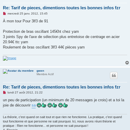
Re: Tarif de pieces, dimentions toutes les bonnes infos fzr
M
mercredi 25 janv. 2012, 15:45
e
s
À mon tour Pour 3lf3 de 91
s
a
g
Protection de bras oscillant 145€ht chez yam
e
3 joints Spy de l'axe de sélection plus entretoise de centrage en acier
n
o
20.94€ ttc yam
n
Roulement de bras oscillant 3lf3 44€ pièces yam
l
u
gwen
Membre Actif
Re: Tarif de pieces, dimentions toutes les bonnes infos fzr
M
lundi 27 août 2012, 21:22
e
s
un peu de participation (un minimum de 20 messages je crois) et a toi la
s
joie de découvrir
sa
a
g
e
n
La théorie, c'est quand on sait tout et que rien ne fonctionne. La pratique, c'est quand
o
tout fonctionne et que personne ne sait pourquoi. Ici, nous avons réuni théorie et
n
pratique : Rien ne fonctionne... et personne ne sait pourquoi !
l
A. Einstein