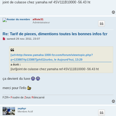
s
joint de culasse chez yamaha ref 4SV111B10000 -56.43 ht
s
a
g
e
n
alfiste31
o
Administrateur
n
l
u
Re: Tarif de pieces, dimentions toutes les bonnes infos fzr
M
samedi 26 nov. 2011, 23:07
e
s
s
a
g
[url=http://www.yamaha-1000-fzr.com/forum/viewtopic.php?
e
p=133887#p133887]phil11turbo, le Aujourd’hui, 13:29
n
o
a écrit :
n
[/url]joint de culasse chez yamaha ref 4SV111B10000 -56.43 ht
l
u
ça devient du luxe
merci pour l'info
FZR=
F
oudre de
Z
eus
R
éincarné
zephyr
Membre Actif