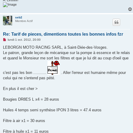
u
seb2
Membre Actif
Re: Tarif de pieces, dimentions toutes les bonnes infos fzr
M
lundi 1 oct. 2012, 20:00
e
s
LEBORGN MOTO RACING SARL, à Saint-Diée-des-Vosges.
s
Le patron, grande leçon de mécanique sur la pompe à essence et le relais
a
g
et quand le Monsieur me sort les filtres et que je lui dit au coup d'oeil que
e
n
o
n
c'est pas les bon ...........
. Aller l'erreur est humaine même pour
l
celui qui ne s'entend pas pété.
u
En plus il est cher >
Bougies DR8ES L x4 = 28 euros
Huiles 4 temps semi synthèse IPON 3 litres = 47.4 euros
Filtre à air x1 = 30 euros
Filtre à huile x1 = 11 euros