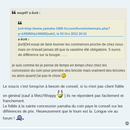
exup07 a écrit :
[url=http://www.yamaha-1000-fzr.com/forum/viewtopic.php?
p=149260#p149260]seb2, le 03 Oct 2012 20:31
a écrit :
[/url]Ont essai de faire tourner les commerces proche de chez nous
mais on m'avait jamais dit que la vaseline été obligatoire. 5 euros
de différence sur la bougie .......
je suis comme toi je pense de temps en temps chez chez les
concession du coin pour prendre des bricole mais vraiment des bricoles
ou alors quand j'ai pas le choix
Le soucis c'est lorsqu'on à besoin de conseil, si tu n'est pas client fidèle
en général (sauf à Metz/Woippy
) ils ne répondent pas facilement et
franchement.
Le fidèle à la sainte concession yamaha du coin paye le conseil sur les
différences de prix. Heureusement que le foum est la. Longue vie au
forum !