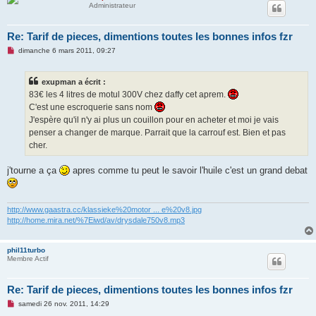
Administrateur
Re: Tarif de pieces, dimentions toutes les bonnes infos fzr
M
dimanche 6 mars 2011, 09:27
e
s
s
exupman a écrit :
a
g
83€ les 4 litres de motul 300V chez daffy cet aprem.
e
C'est une escroquerie sans nom
n
o
J'espère qu'il n'y ai plus un couillon pour en acheter et moi je vais
n
penser a changer de marque. Parrait que la carrouf est. Bien et pas
l
u
cher.
j'tourne a ça
apres comme tu peut le savoir l'huile c'est un grand debat
http://www.gaastra.cc/klassieke%20motor ... e%20v8.jpg
http://home.mira.net/%7Eiwd/av/drysdale750v8.mp3
phil11turbo
Membre Actif
Re: Tarif de pieces, dimentions toutes les bonnes infos fzr
M
samedi 26 nov. 2011, 14:29
e