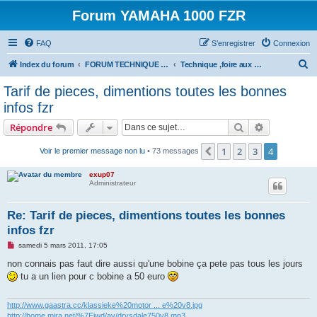
Forum YAMAHA 1000 FZR
FAQ
S’enregistrer
Connexion
R
Index du forum
FORUM TECHNIQUE 1000 FZR
Technique ,foire aux questions 1000 FZR !
e
Tarif de pieces, dimentions toutes les bonnes
c
infos fzr
h
Rechercher
Recherche 
Répondre
e
r
1
2
3
4
Précédente
Voir le premier message non lu
• 73 messages
c
exup07
h
Administrateur
e
Re: Tarif de pieces, dimentions toutes les bonnes
r
infos fzr
M
samedi 5 mars 2011, 17:05
e
s
non connais pas faut dire aussi qu'une bobine ça pete pas tous les jours
s
tu a un lien pour c bobine a 50 euro
a
g
e
n
http://www.gaastra.cc/klassieke%20motor ... e%20v8.jpg
o
http://home.mira.net/%7Eiwd/av/drysdale750v8.mp3