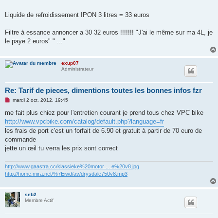
Liquide de refroidissement IPON 3 litres = 33 euros
Filtre à essance annoncer a 30 32 euros !!!!!!! "J'ai le même sur ma 4L, je
le paye 2 euros" " ..."
exup07
Administrateur
Re: Tarif de pieces, dimentions toutes les bonnes infos fzr
M
mardi 2 oct. 2012, 19:45
e
s
me fait plus chiez pour l'entretien courant je prend tous chez VPC bike
s
http://www.vpcbike.com/catalog/default.php?language=fr
a
g
les frais de port c'est un forfait de 6.90 et gratuit à partir de 70 euro de
e
commande
n
o
jette un œil tu verra les prix sont correct
n
l
u
http://www.gaastra.cc/klassieke%20motor ... e%20v8.jpg
http://home.mira.net/%7Eiwd/av/drysdale750v8.mp3
seb2
Membre Actif