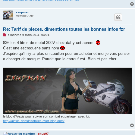
n
l
u
exupman
Membre Actif
Re: Tarif de pieces, dimentions toutes les bonnes infos fzr
M
dimanche 6 mars 2011, 04:04
e
s
83€ les 4 litres de motul 300V chez daffy cet aprem.
s
C'est une escroquerie sans nom
a
g
J'espère qu'il n'y ai plus un couillon pour en acheter et moi je vais penser
e
a changer de marque. Parrait que la carrouf est. Bien et pas cher.
n
o
n
l
u
le blog d'Alexis pour suivre son combat et partager avec lui:
http://alexis-danslesetoiles.over-blog.com/
exup07