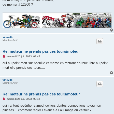
s
de monter à 12900 ?
a
g
e
n
o
n
l
u
vincvdb
Membre Actif
Re: moteur ne prends pas ces tours/moteur
M
mercredi 26 juil. 2023, 09:42
e
s
oui au point mort sur bequille et meme en rentrant en roue libre au point
s
mort elle prends ces tours....
a
g
e
n
vincvdb
o
Membre Actif
n
l
u
Re: moteur ne prends pas ces tours/moteur
M
mercredi 26 juil. 2023, 09:45
e
s
oui j ai tout revérifier samedi colliers durites connections tuyau non
s
pincées ...comment régler l avance a l allumage ou vérifier.?
a
g