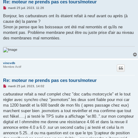
Re: moteur ne prends pas ces tours/moteur
M
mardi 25 juil. 2023, 11:26
e
s
Bonjour, les carburateurs ont ils étaient refait à neuf avant ou après (à
s
cause de) la panne ?
a
g
Sinon je pense que les boisseaux ont été mal remontés et qu'ils ne
e
montent pas. Problème membrane peut être ou juste prise d'air au niveau
n
o
des membranes mal remontées.
n
l
u
vincvdb
Membre Actif
Re: moteur ne prends pas ces tours/moteur
M
mardi 25 juil. 2023, 14:02
e
s
carburateur refait a neuf complet chez "doc carbu motorcycle" et le tout
s
régler avec synchro chez "jexmotors".les deux sont fiable pour moi car
a
g
ma 1200 bandit et la 600 bandit de mon fils ( apres passage chez eux)
e
marchent super bien .jexmotors a tout revérifier et ma confirme que tout
n
o
est Nikel.....j ai testé le TPS suite a affichage "er.80..".sur mon compteur
n
digital et l ohmmètre me donne une résistance 4.66 et dans la revue il
l
u
annonce entre 4.0 a 6.0 .sur un second carbu j ai testé et celui la m
annonce 5.25...d ou ma question est ce que le tps '(capteur de position