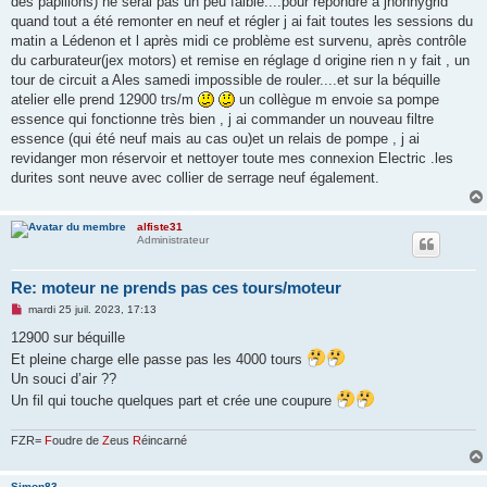
des papillons) ne serai pas un peu faible....pour répondre a jhonnygrid
quand tout a été remonter en neuf et régler j ai fait toutes les sessions du
matin a Lédenon et l après midi ce problème est survenu, après contrôle
du carburateur(jex motors) et remise en réglage d origine rien n y fait , un
tour de circuit a Ales samedi impossible de rouler....et sur la béquille
atelier elle prend 12900 trs/m
un collègue m envoie sa pompe
essence qui fonctionne très bien , j ai commander un nouveau filtre
essence (qui été neuf mais au cas ou)et un relais de pompe , j ai
revidanger mon réservoir et nettoyer toute mes connexion Electric .les
durites sont neuve avec collier de serrage neuf également.
alfiste31
Administrateur
Re: moteur ne prends pas ces tours/moteur
M
mardi 25 juil. 2023, 17:13
e
s
12900 sur béquille
s
Et pleine charge elle passe pas les 4000 tours
a
g
Un souci d’air ??
e
Un fil qui touche quelques part et crée une coupure
n
o
n
l
FZR=
F
oudre de
Z
eus
R
éincarné
u
Simon83