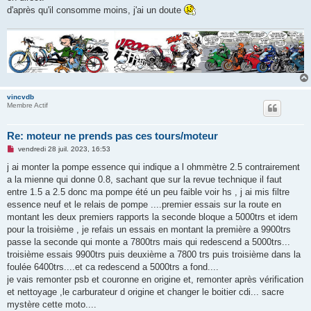
d'après qu'il consomme moins, j'ai un doute
vincvdb
Membre Actif
Re: moteur ne prends pas ces tours/moteur
M
vendredi 28 juil. 2023, 16:53
e
s
j ai monter la pompe essence qui indique a l ohmmètre 2.5 contrairement
s
a la mienne qui donne 0.8, sachant que sur la revue technique il faut
a
g
entre 1.5 a 2.5 donc ma pompe été un peu faible voir hs , j ai mis filtre
e
essence neuf et le relais de pompe ....premier essais sur la route en
n
o
montant les deux premiers rapports la seconde bloque a 5000trs et idem
n
pour la troisième , je refais un essais en montant la première a 9900trs
l
u
passe la seconde qui monte a 7800trs mais qui redescend a 5000trs...
troisième essais 9900trs puis deuxième a 7800 trs puis troisième dans la
foulée 6400trs....et ca redescend a 5000trs a fond....
je vais remonter psb et couronne en origine et, remonter après vérification
et nettoyage ,le carburateur d origine et changer le boitier cdi... sacre
mystère cette moto....