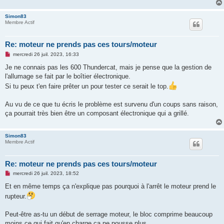
e
n
Simon83
o
Membre Actif
n
l
u
Re: moteur ne prends pas ces tours/moteur
M
mercredi 26 juil. 2023, 16:33
e
s
Je ne connais pas les 600 Thundercat, mais je pense que la gestion de
s
l'allumage se fait par le boîtier électronique.
a
g
Si tu peux t'en faire prêter un pour tester ce serait le top.
e
n
o
Au vu de ce que tu écris le problème est survenu d'un coups sans raison,
n
ça pourrait très bien être un composant électronique qui a grillé.
l
u
Simon83
Membre Actif
Re: moteur ne prends pas ces tours/moteur
M
mercredi 26 juil. 2023, 18:52
e
s
Et en même temps ça n'explique pas pourquoi à l'arrêt le moteur prend le
s
rupteur.
a
g
e
Peut-être as-tu un début de serrage moteur, le bloc comprime beaucoup
n
o
moins ce qui fait qu'en charge ça ne pousse plus