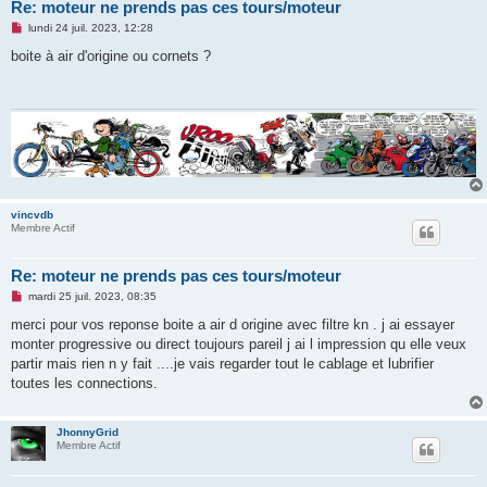
Re: moteur ne prends pas ces tours/moteur
M
lundi 24 juil. 2023, 12:28
e
s
boite à air d'origine ou cornets ?
s
a
g
e
n
o
n
l
u
vincvdb
Membre Actif
Re: moteur ne prends pas ces tours/moteur
M
mardi 25 juil. 2023, 08:35
e
s
merci pour vos reponse boite a air d origine avec filtre kn . j ai essayer
s
monter progressive ou direct toujours pareil j ai l impression qu elle veux
a
g
partir mais rien n y fait ....je vais regarder tout le cablage et lubrifier
e
toutes les connections.
n
o
n
l
JhonnyGrid
u
Membre Actif