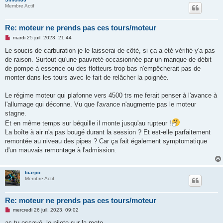
Membre Actif
Re: moteur ne prends pas ces tours/moteur
M
mardi 25 juil. 2023, 21:44
e
s
Le soucis de carburation je le laisserai de côté, si ça a été vérifié y'a pas
s
de raison. Surtout qu'une pauvreté occasionnée par un manque de débit
a
g
de pompe à essence ou des flotteurs trop bas n'empêcherait pas de
e
monter dans les tours avec le fait de relâcher la poignée.
n
o
n
Le régime moteur qui plafonne vers 4500 trs me ferait penser à l'avance à
l
u
l'allumage qui déconne. Vu que l'avance n'augmente pas le moteur
stagne.
Et en même temps sur béquille il monte jusqu'au rupteur !
La boîte à air n'a pas bougé durant la session ? Et est-elle parfaitement
remontée au niveau des pipes ? Car ça fait également symptomatique
d'un mauvais remontage à l'admission.
tcarpo
Membre Actif
Re: moteur ne prends pas ces tours/moteur
M
mercredi 26 juil. 2023, 09:02
e
s
as-tu essayé, le pilote sur la moto,