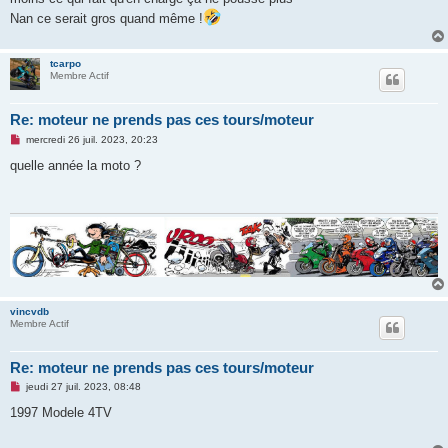
n
Nan ce serait gros quand même !
l
u
tcarpo
Membre Actif
Re: moteur ne prends pas ces tours/moteur
M
mercredi 26 juil. 2023, 20:23
e
s
quelle année la moto ?
s
a
g
e
n
o
n
l
u
vincvdb
Membre Actif
Re: moteur ne prends pas ces tours/moteur
M
jeudi 27 juil. 2023, 08:48
e
s
1997 Modele 4TV
s
a
g