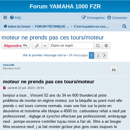
Forum YAMAHA 1000 FZR
FAQ
S’enregistrer
Connexion
R
Index du forum
FORUM TECHNIQUE 1000 FZR
C'est la panne ou cours de mecanique sur votre 1000
e
moteur ne prends pas ces tours/moteur
c
Rechercher
Recherche 
Répondre
h
e
1
2
Suivante
Voir le premier message non lu
• 34 messages
r
vincvdb
c
Membre Actif
h
moteur ne prends pas ces tours/moteur
e
M
samedi 22 juil. 2023, 18:54
r
e
s
bonjour a tous , Vincent 52 ans du 34 en 600 thundercat piste .
s
problème de monter en régime moteur, sur la béquille au point mort elle
a
g
prends c est tours comme normale, mais une fois sur la piste en
e
deuxième et troisième elle bloque a 4500 trs. carburateur refait a neuf par
n
o
professionnel , réglage et synchro effectuer par professionnel, embrayage
n
neuf , pompe essence contrôler tuyau mise a l'air ok, filtre a air bougie
l
u
filtre essence neuf, j ai fait monter gicleur plus gros mais toujours le