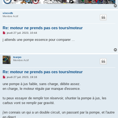
vincvdb
Membre Actif
Re: moteur ne prends pas ces tours/moteur
M
jeudi 27 juil. 2023, 10:44
e
s
j attends une pompe essence pour comparer ...
s
a
g
e
n
tcarpo
o
Membre Actif
n
l
u
Re: moteur ne prends pas ces tours/moteur
M
jeudi 27 juil. 2023, 19:16
e
s
une pompe à jus faible, sans charge, débite assez.
s
en charge, le moteur régule par manque d'essence.
a
g
e
tu peux essayer de remplir ton réservoir, shunter la pompe à jus, les
n
o
carbus vont se remplir par gravité.
n
l
u
j'en connais un qui a un double circuit, un passant par la pompe, et l'autre
en direct.