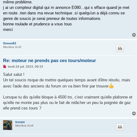
même problème.
j ai un compteur digital qui m annonce E080...qui s efface quand je met
en route .rien dans ma revue technique .si quelqu'un a déjà connu se
genre de soucis je serai preneur de toutes informations.
bonne roulade et prudence a vous tous
merci
Simon83
Membre Actif
Re: moteur ne prends pas ces tours/moteur
M
lundi 24 juil. 2023, 09:15
e
s
Salut salut !
s
Un tel soucis risque de mettre quelques temps avant d'être résolu, mais
a
g
avec l'aide des anciens du forum on va bien finir par trouver
e
n
o
Lorsque tu dis qu'elle bloque à 4500 trs, c'est vraiment qu'elle plafonne et
n
qu'elle ne monte pas plus ou le fait de relâcher un peu la poignée de gaz
l
u
elle prend ces tours ?
tcarpo
Membre Actif