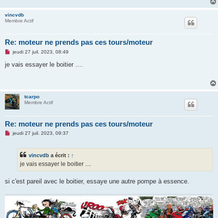
e
n
vincvdb
o
Membre Actif
n
l
u
Re: moteur ne prends pas ces tours/moteur
M
jeudi 27 juil. 2023, 08:49
e
s
je vais essayer le boitier ....
s
a
g
e
n
tcarpo
o
Membre Actif
n
l
u
Re: moteur ne prends pas ces tours/moteur
M
jeudi 27 juil. 2023, 09:37
e
s
s
vincvdb
a écrit :
↑
a
g
je vais essayer le boitier ....
e
n
o
si c'est pareil avec le boitier, essaye une autre pompe à essence.
n
l
u