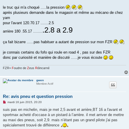
le truc qui m'a choqué .....la pression
après plusieurs demande dans le magasin et même au mécano de chez
yam
pour l'avant 120.70.17 .......2.5
.2.8 a 2.9
arrière 180 .55.17 ........
ça fait bizarre ......pas habituer a autant de pression sur mon FZR
je connais certains du fofo qui roule en road 4 , pas sur des FZR
donc par curiosité et manière de discuté ......je vous écoute
FZR=
F
oudre de
Z
eus
R
éincarné
gwen
Membre Actif
Re: avis pneu et question pression
M
mardi 16 juin 2015, 20:20
e
s
suis pas en michelin, mais je met 2,5 avant et arrière,BT 16 a l'avant et
s
sportmax acheté d'occase à un pistard à l’arrière. il met arriver de mettre
a
g
au maxi des pneus, soit 2,9. mais n’étant pas un grand pilote j'ai pas
e
spécialement trouvé de différence
n