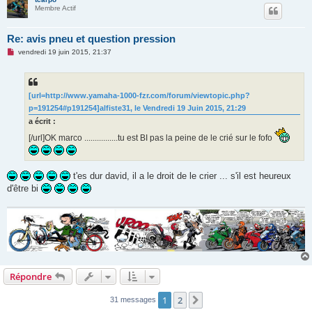
u
Membre Actif
Re: avis pneu et question pression
M
vendredi 19 juin 2015, 21:37
e
s
s
a
g
[url=http://www.yamaha-1000-fzr.com/forum/viewtopic.php?
e
p=191254#p191254]alfiste31, le Vendredi 19 Juin 2015, 21:29
n
o
a écrit :
n
l
[/url]OK marco ................tu est BI pas la peine de le crié sur le fofo
u
t'es dur david, il a le droit de le crier ... s'il est heureux
d'être bi
Répondre
1
2
Suivante
31 messages