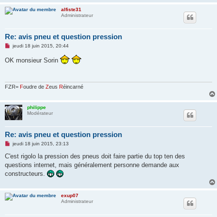
alfiste31
Administrateur
Re: avis pneu et question pression
M
jeudi 18 juin 2015, 20:44
e
s
OK monsieur Sorin
s
a
g
e
n
FZR=
F
oudre de
Z
eus
R
éincarné
o
n
l
philippe
u
Modérateur
Re: avis pneu et question pression
M
jeudi 18 juin 2015, 23:13
e
s
C'est rigolo la pression des pneus doit faire partie du top ten des
s
questions internet, mais généralement personne demande aux
a
g
constructeurs.
e
n
o
n
exup07
l
Administrateur
u