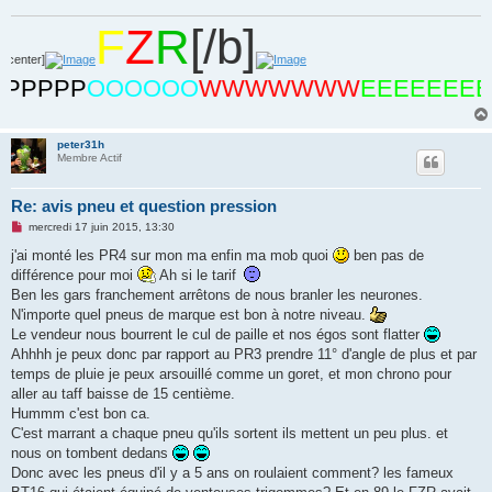
o
n
F
Z
R
[/b]
l
u
]
PPP
OOOOOO
WWWWWWW
EEEEEEEE
RR
peter31h
Membre Actif
Re: avis pneu et question pression
M
mercredi 17 juin 2015, 13:30
e
s
j'ai monté les PR4 sur mon ma enfin ma mob quoi
ben pas de
s
différence pour moi
Ah si le tarif
a
g
Ben les gars franchement arrêtons de nous branler les neurones.
e
N'importe quel pneus de marque est bon à notre niveau.
n
o
Le vendeur nous bourrent le cul de paille et nos égos sont flatter
n
Ahhhh je peux donc par rapport au PR3 prendre 11° d'angle de plus et par
l
u
temps de pluie je peux arsouillé comme un goret, et mon chrono pour
aller au taff baisse de 15 centième.
Hummm c'est bon ca.
C'est marrant a chaque pneu qu'ils sortent ils mettent un peu plus. et
nous on tombent dedans
Donc avec les pneus d'il y a 5 ans on roulaient comment? les fameux