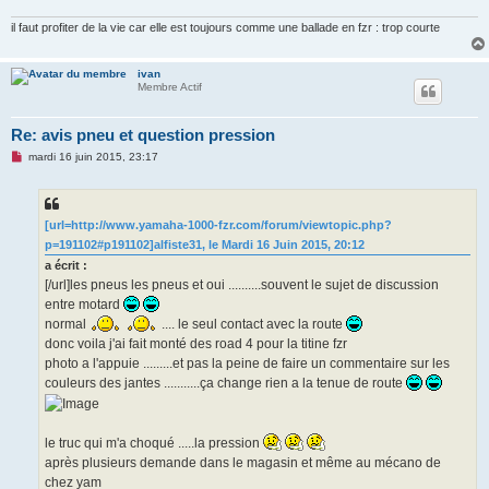
il faut profiter de la vie car elle est toujours comme une ballade en fzr : trop courte
ivan
Membre Actif
Re: avis pneu et question pression
M
mardi 16 juin 2015, 23:17
e
s
s
a
g
[url=http://www.yamaha-1000-fzr.com/forum/viewtopic.php?
e
p=191102#p191102]alfiste31, le Mardi 16 Juin 2015, 20:12
n
o
a écrit :
n
[/url]les pneus les pneus et oui ..........souvent le sujet de discussion
l
u
entre motard
normal
.... le seul contact avec la route
donc voila j'ai fait monté des road 4 pour la titine fzr
photo a l'appuie .........et pas la peine de faire un commentaire sur les
couleurs des jantes ...........ça change rien a la tenue de route
le truc qui m'a choqué .....la pression
après plusieurs demande dans le magasin et même au mécano de
chez yam