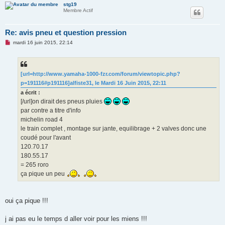
stg19
Membre Actif
Re: avis pneu et question pression
M
mardi 16 juin 2015, 22:14
e
s
s
a
g
[url=http://www.yamaha-1000-fzr.com/forum/viewtopic.php?
e
p=191116#p191116]alfiste31, le Mardi 16 Juin 2015, 22:11
n
o
a écrit :
n
[/url]on dirait des pneus pluies
l
u
par contre a titre d'info
michelin road 4
le train complet , montage sur jante, equilibrage + 2 valves donc une
coudé pour l'avant
120.70.17
180.55.17
= 265 roro
ça pique un peu
oui ça pique !!!
j ai pas eu le temps d aller voir pour les miens !!!