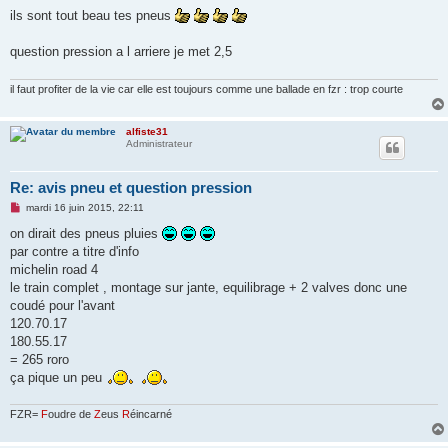
e
s
ils sont tout beau tes pneus
s
a
g
question pression a l arriere je met 2,5
e
n
o
il faut profiter de la vie car elle est toujours comme une ballade en fzr : trop courte
n
l
u
alfiste31
Administrateur
Re: avis pneu et question pression
M
mardi 16 juin 2015, 22:11
e
s
on dirait des pneus pluies
s
par contre a titre d'info
a
g
michelin road 4
e
le train complet , montage sur jante, equilibrage + 2 valves donc une
n
o
coudé pour l'avant
n
120.70.17
l
u
180.55.17
= 265 roro
ça pique un peu
FZR=
F
oudre de
Z
eus
R
éincarné