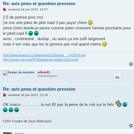
Re: avis pneu et question pression
M
vendredi 19 juin 2015, 19:57
e
s
2,5 de partout pour moi
s
j'ai mis une paire de pilot road 3 pas payer chere
a
g
sinon j'men branle je pense comme peter vivement l'année prochaine pour
e
le pilod road 5
n
o
avon , continental , dunlop , ou autre ça me suffi largement
n
mais il est vrais que les bi gomme pas mal quand méme
l
u
http://www.gaastra.cc/klassieke%20motor ... e%20v8.jpg
http://home.mira.net/%7Eiwd/av/drysdale750v8.mp3
alfiste31
Administrateur
Re: avis pneu et question pression
M
vendredi 19 juin 2015, 21:29
e
s
OK marco ................tu est BI pas la peine de le crié sur le fofo
s
a
g
e
n
FZR=
F
oudre de
Z
eus
R
éincarné
o
n
l
tcarpo