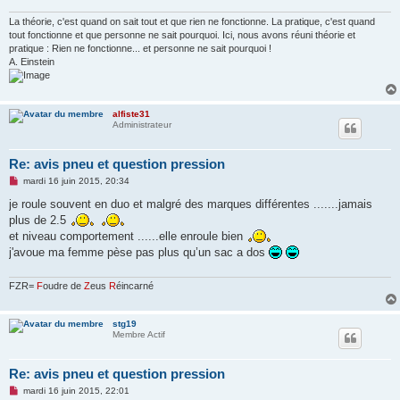
o
n
La théorie, c'est quand on sait tout et que rien ne fonctionne. La pratique, c'est quand
l
u
tout fonctionne et que personne ne sait pourquoi. Ici, nous avons réuni théorie et
pratique : Rien ne fonctionne... et personne ne sait pourquoi !
A. Einstein
alfiste31
Administrateur
Re: avis pneu et question pression
M
mardi 16 juin 2015, 20:34
e
s
je roule souvent en duo et malgré des marques différentes .......jamais
s
plus de 2.5
a
g
et niveau comportement ......elle enroule bien
e
j'avoue ma femme pèse pas plus qu’un sac a dos
n
o
n
FZR=
F
oudre de
Z
eus
R
éincarné
l
u
stg19
Membre Actif
Re: avis pneu et question pression
M
mardi 16 juin 2015, 22:01