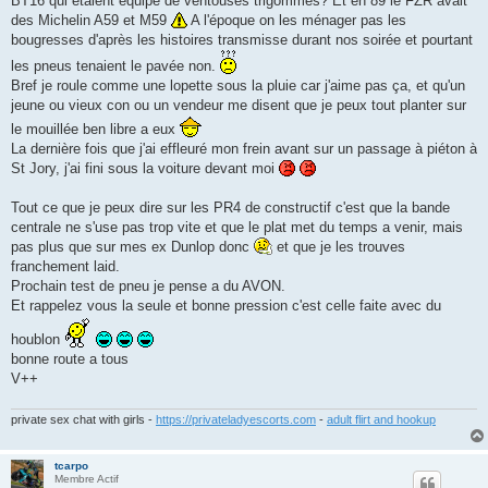
BT16 qui étaient équipé de ventouses trigommes? Et en 89 le FZR avait
des Michelin A59 et M59
A l'époque on les ménager pas les
bougresses d'après les histoires transmisse durant nos soirée et pourtant
les pneus tenaient le pavée non.
Bref je roule comme une lopette sous la pluie car j'aime pas ça, et qu'un
jeune ou vieux con ou un vendeur me disent que je peux tout planter sur
le mouillée ben libre a eux
La dernière fois que j'ai effleuré mon frein avant sur un passage à piéton à
St Jory, j'ai fini sous la voiture devant moi
Tout ce que je peux dire sur les PR4 de constructif c'est que la bande
centrale ne s'use pas trop vite et que le plat met du temps a venir, mais
pas plus que sur mes ex Dunlop donc
et que je les trouves
franchement laid.
Prochain test de pneu je pense a du AVON.
Et rappelez vous la seule et bonne pression c'est celle faite avec du
houblon
bonne route a tous
V++
private sex chat with girls -
https://privateladyescorts.com
-
adult flirt and hookup
tcarpo
Membre Actif