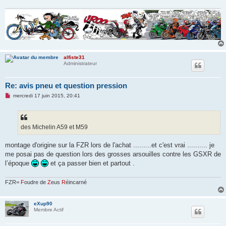
alfiste31
Administrateur
Re: avis pneu et question pression
M
mercredi 17 juin 2015, 20:41
e
s
s
a
g
des Michelin A59 et M59
e
n
o
montage d'origine sur la FZR lors de l'achat .........et c'est vrai .......... je
n
me posai pas de question lors des grosses arsouilles contre les GSXR de
l
u
l’époque
et ça passer bien et partout .
FZR=
F
oudre de
Z
eus
R
éincarné
eXup90
Membre Actif