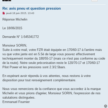
Re: avis pneu et question pression
M
jeudi 18 juin 2015, 13:43
e
s
Réponse Michelin
s
a
g
Le 18/06/2015
e
n
o
Demande N° 1-545341772
n
l
u
Monsieur SORIN,
Suite à votre mail, votre FZR était équipée en 170/60-17 à l'arrière mais
vu que votre jante est en 5.5é de large vous pouvez effectivement
techniquement monter du 180/55-17 (mais ce n'est pas conforme au code
de la route). Notre seule préconisation reste le 120/70-17 et 170/60-17
Pilot Power et les pressions sont 2.3/2.5bars.
En espérant avoir répondu à vos attentes, nous restons à votre
disposition pour tout renseignement complémentaire.
Nous vous remercions de la confiance que vous accordez à la marque
Michelin et vous prions d'agréer, Monsieur SORIN, l'expression de nos
salutations distinguées.
Emmanuel Fournier