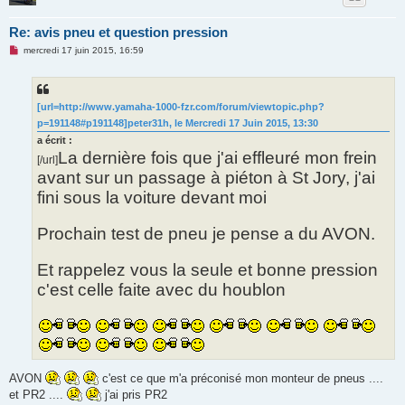
Re: avis pneu et question pression
M
mercredi 17 juin 2015, 16:59
e
s
s
a
g
[url=http://www.yamaha-1000-fzr.com/forum/viewtopic.php?
e
p=191148#p191148]peter31h, le Mercredi 17 Juin 2015, 13:30
n
o
a écrit :
n
La dernière fois que j'ai effleuré mon frein
l
[/url]
u
avant sur un passage à piéton à St Jory, j'ai
fini sous la voiture devant moi
Prochain test de pneu je pense a du AVON.
Et rappelez vous la seule et bonne pression
c'est celle faite avec du houblon
AVON
c'est ce que m'a préconisé mon monteur de pneus ....
et PR2 ....
j'ai pris PR2