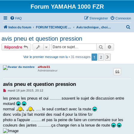
Forum YAMAHA 1000 FZR
FAQ
S’enregistrer
Connexion
R
Index du forum
FORUM TECHNIQUE 1000 FZR
Avis technique , choix materiel , équipement 1000 FZR .....
e
avis pneu et question pression
c
Rechercher
Recherche 
Répondre
h
e
1
2
Suivante
Voir le premier message non lu
• 31 messages
r
alfiste31
c
Administrateur
h
avis pneu et question pression
e
M
mardi 16 juin 2015, 20:12
r
e
s
les pneus les pneus et oui ..........souvent le sujet de discussion entre
s
motard
a
g
normal
.... le seul contact avec la route
e
donc voila j'ai fait monté des road 4 pour la titine fzr
n
o
photo a l'appuie .........et pas la peine de faire un commentaire sur les
n
couleurs des jantes ...........ça change rien a la tenue de route
l
u