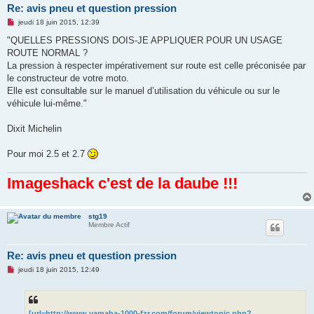
Re: avis pneu et question pression
M
jeudi 18 juin 2015, 12:39
e
s
"QUELLES PRESSIONS DOIS-JE APPLIQUER POUR UN USAGE
s
ROUTE NORMAL ?
a
g
La pression à respecter impérativement sur route est celle préconisée par
e
le constructeur de votre moto.
n
o
Elle est consultable sur le manuel d’utilisation du véhicule ou sur le
n
véhicule lui-même."
l
u
Dixit Michelin
Pour moi 2.5 et 2.7
Imageshack c'est de la daube !!!
stg19
Membre Actif
Re: avis pneu et question pression
M
jeudi 18 juin 2015, 12:49
e
s
s
a
g
[url=http://www.yamaha-1000-fzr.com/forum/viewtopic.php?