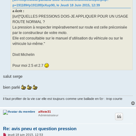
e
p=191189#p191189]eXup90, le Jeudi 18 Juin 2015, 12:39
n
o
a écrit :
n
[/url]"QUELLES PRESSIONS DOIS-JE APPLIQUER POUR UN USAGE
l
u
ROUTE NORMAL ?
La pression à respecter impérativement sur route est celle préconisée
par le constructeur de votre moto.
Elle est consultable sur le manuel d’utilisation du véhicule ou sur le
véhicule lui-même."
Dixit Michelin
Pour moi 2.5 et 2.7
salut serge
bien parlé
il faut profiter de la vie car elle est toujours comme une ballade en fzr : trop courte
alfiste31
Administrateur
Re: avis pneu et question pression
M
jeudi 18 juin 2015, 12:53