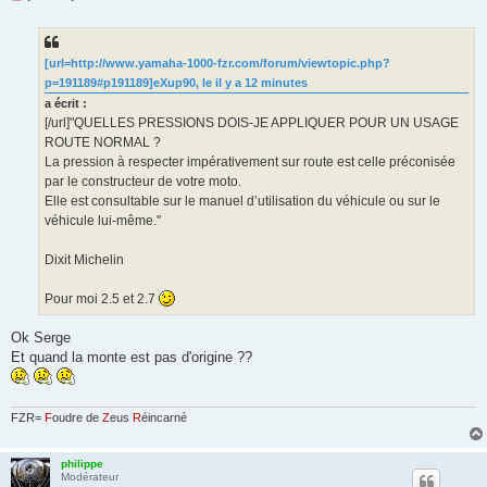
e
s
s
a
g
[url=http://www.yamaha-1000-fzr.com/forum/viewtopic.php?
e
p=191189#p191189]eXup90, le il y a 12 minutes
n
o
a écrit :
n
[/url]"QUELLES PRESSIONS DOIS-JE APPLIQUER POUR UN USAGE
l
u
ROUTE NORMAL ?
La pression à respecter impérativement sur route est celle préconisée
par le constructeur de votre moto.
Elle est consultable sur le manuel d’utilisation du véhicule ou sur le
véhicule lui-même."
Dixit Michelin
Pour moi 2.5 et 2.7
Ok Serge
Et quand la monte est pas d'origine ??
FZR=
F
oudre de
Z
eus
R
éincarné
philippe
Modérateur