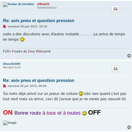
alfiste31
Administrateur
Re: avis pneu et question pression
M
vendredi 26 juin 2015, 20:16
e
s
suite a des discutions avec d'autres motards ...........ça arrive de temps
s
en temps
a
g
e
n
FZR=
F
oudre de
Z
eus
R
éincarné
o
n
l
Ghost31000
u
Membre Actif
Re: avis pneu et question pression
M
mercredi 29 juil. 2015, 06:56
e
s
Sa mets déjà arrivé sur un pneux de voiture
très rare quand c'est pas
s
tout neuf mais sa arrive, ceci dit j'avoue que je ne serais pas rassuré lol.
a
g
e
ON
OFF
n
Bonne rout
e à tous et
à toutes
o
n
l
u