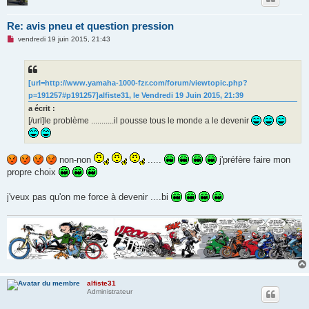
Re: avis pneu et question pression
M
vendredi 19 juin 2015, 21:43
e
s
s
a
g
[url=http://www.yamaha-1000-fzr.com/forum/viewtopic.php?
e
p=191257#p191257]alfiste31, le Vendredi 19 Juin 2015, 21:39
n
o
a écrit :
n
[/url]le problème ...........il pousse tous le monde a le devenir
l
u
non-non
.....
j'préfère faire mon
propre choix
j'veux pas qu'on me force à devenir ....bi
alfiste31
Administrateur