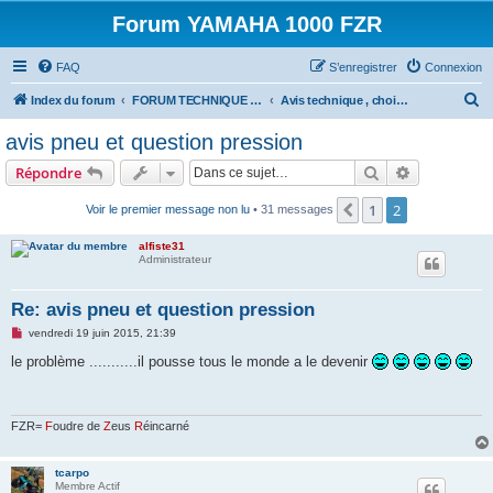
Forum YAMAHA 1000 FZR
FAQ
S’enregistrer
Connexion
R
Index du forum
FORUM TECHNIQUE 1000 FZR
Avis technique , choix materiel , équipement 1000 FZR .....
e
avis pneu et question pression
c
Rechercher
Recherche 
Répondre
h
e
1
2
Précédente
Voir le premier message non lu
• 31 messages
r
alfiste31
c
Administrateur
h
Re: avis pneu et question pression
e
M
vendredi 19 juin 2015, 21:39
r
e
s
le problème ...........il pousse tous le monde a le devenir
s
a
g
e
n
FZR=
F
oudre de
Z
eus
R
éincarné
o
n
l
tcarpo
u
Membre Actif