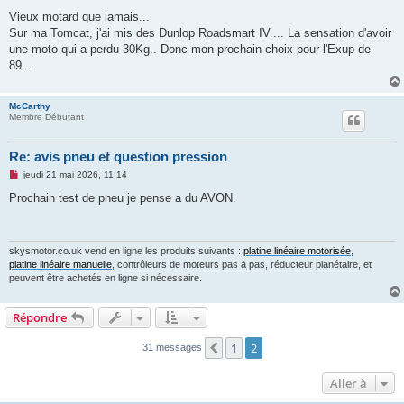
e
s
Vieux motard que jamais...
s
Sur ma Tomcat, j'ai mis des Dunlop Roadsmart IV.... La sensation d'avoir
a
g
une moto qui a perdu 30Kg.. Donc mon prochain choix pour l'Exup de
e
89...
n
o
n
l
McCarthy
u
Membre Débutant
Re: avis pneu et question pression
M
jeudi 21 mai 2026, 11:14
e
s
Prochain test de pneu je pense a du AVON.
s
a
g
e
n
skysmotor.co.uk vend en ligne les produits suivants :
platine linéaire motorisée
,
o
platine linéaire manuelle
, contrôleurs de moteurs pas à pas, réducteur planétaire, et
n
peuvent être achetés en ligne si nécessaire.
l
u
Répondre
1
2
Précédente
31 messages
Aller à