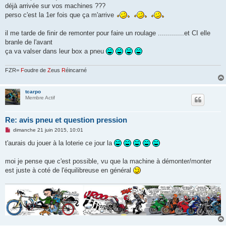
déjà arrivée sur vos machines ???
perso c'est la 1er fois que ça m'arrive
il me tarde de finir de remonter pour faire un roulage .............et CI elle
branle de l'avant
ça va valser dans leur box a pneu
FZR=
F
oudre de
Z
eus
R
éincarné
tcarpo
Membre Actif
Re: avis pneu et question pression
M
dimanche 21 juin 2015, 10:01
e
s
t'aurais du jouer à la loterie ce jour la
s
a
g
moi je pense que c'est possible, vu que la machine à démonter/monter
e
est juste à coté de l'équilibreuse en général
n
o
n
l
u