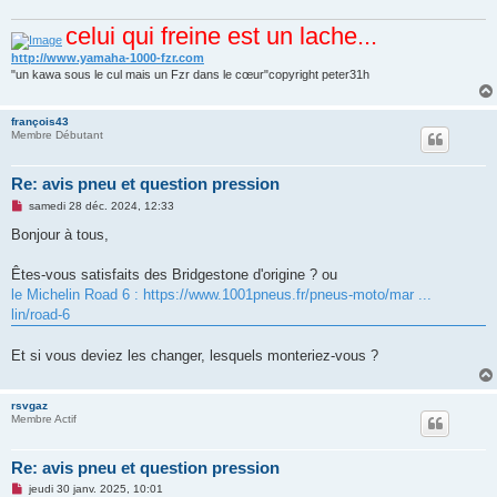
celui qui freine est un lache...
http://www.yamaha-1000-fzr.com
"un kawa sous le cul mais un Fzr dans le cœur"copyright peter31h
françois43
Membre Débutant
Re: avis pneu et question pression
M
samedi 28 déc. 2024, 12:33
e
s
Bonjour à tous,
s
a
g
Êtes-vous satisfaits des Bridgestone d'origine ? ou
e
le Michelin Road 6 : https://www.1001pneus.fr/pneus-moto/mar ...
n
o
lin/road-6
n
l
u
Et si vous deviez les changer, lesquels monteriez-vous ?
rsvgaz
Membre Actif
Re: avis pneu et question pression
M
jeudi 30 janv. 2025, 10:01