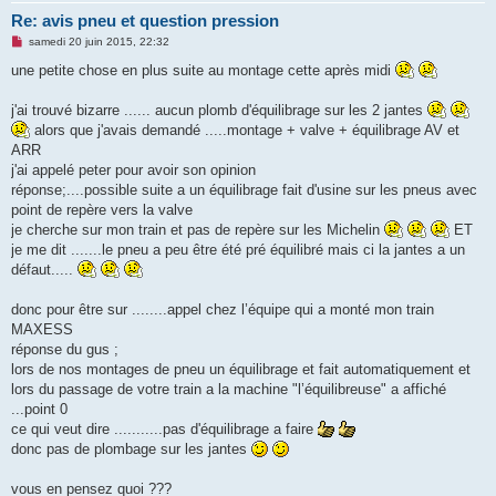
Re: avis pneu et question pression
M
samedi 20 juin 2015, 22:32
e
s
une petite chose en plus suite au montage cette après midi
s
a
g
j'ai trouvé bizarre ...... aucun plomb d'équilibrage sur les 2 jantes
e
alors que j'avais demandé .....montage + valve + équilibrage AV et
n
o
ARR
n
j'ai appelé peter pour avoir son opinion
l
u
réponse;....possible suite a un équilibrage fait d'usine sur les pneus avec
point de repère vers la valve
je cherche sur mon train et pas de repère sur les Michelin
ET
je me dit .......le pneu a peu être été pré équilibré mais ci la jantes a un
défaut.....
donc pour être sur ........appel chez l’équipe qui a monté mon train
MAXESS
réponse du gus ;
lors de nos montages de pneu un équilibrage et fait automatiquement et
lors du passage de votre train a la machine "l’équilibreuse" a affiché
...point 0
ce qui veut dire ...........pas d'équilibrage a faire
donc pas de plombage sur les jantes
vous en pensez quoi ???