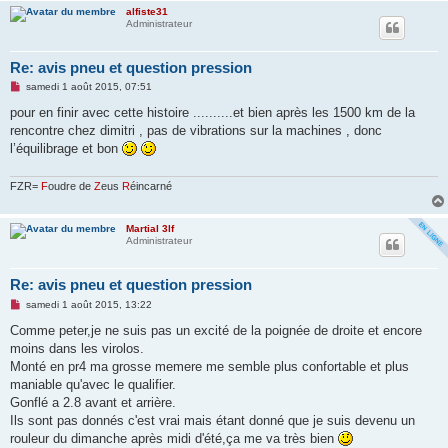
alfiste31
Administrateur
Re: avis pneu et question pression
M
samedi 1 août 2015, 07:51
e
s
pour en finir avec cette histoire ..........et bien après les 1500 km de la
s
rencontre chez dimitri , pas de vibrations sur la machines , donc
a
g
l’équilibrage et bon
e
n
o
FZR=
F
oudre de
Z
eus
R
éincarné
n
l
u
Martial 3lf
Administrateur
Re: avis pneu et question pression
M
samedi 1 août 2015, 13:22
e
s
Comme peter,je ne suis pas un excité de la poignée de droite et encore
s
moins dans les virolos.
a
g
Monté en pr4 ma grosse memere me semble plus confortable et plus
e
maniable qu'avec le qualifier.
n
o
Gonflé a 2.8 avant et arrière.
n
Ils sont pas donnés c'est vrai mais étant donné que je suis devenu un
l
u
rouleur du dimanche après midi d'été,ça me va très bien