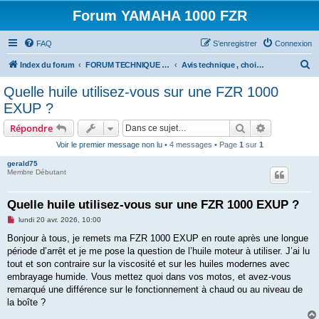
Forum YAMAHA 1000 FZR
FAQ
S’enregistrer
Connexion
R
Index du forum
FORUM TECHNIQUE 1000 FZR
Avis technique , choix materiel , équipement 1000 FZR .....
e
Quelle huile utilisez-vous sur une FZR 1000
c
EXUP ?
h
Rechercher
Recherche 
Répondre
e
Voir le premier message non lu
• 4 messages • Page
1
sur
1
r
gerald75
c
Membre Débutant
h
e
Quelle huile utilisez-vous sur une FZR 1000 EXUP ?
r
M
lundi 20 avr. 2026, 10:00
e
s
Bonjour à tous, je remets ma FZR 1000 EXUP en route après une longue
s
période d’arrêt et je me pose la question de l’huile moteur à utiliser. J’ai lu
a
g
tout et son contraire sur la viscosité et sur les huiles modernes avec
e
embrayage humide. Vous mettez quoi dans vos motos, et avez-vous
n
o
remarqué une différence sur le fonctionnement à chaud ou au niveau de
n
la boîte ?
l
u