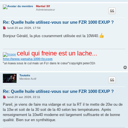
Martial 3lf
Administrateur
Re: Quelle huile utilisez-vous sur une FZR 1000 EXUP ?
M
lundi 20 avr. 2026, 17:54
e
s
Bonjour Gérald, la plus couramment utilisée est la 10W40.
s
a
g
e
celui qui freine est un lache...
n
o
n
http://www.yamaha-1000-fzr.com
l
"un kawa sous le cul mais un Fzr dans le cœur"copyright peter31h
u
Toutatis
Membre Actif
Re: Quelle huile utilisez-vous sur une FZR 1000 EXUP ?
M
lundi 20 avr. 2026, 22:11
e
s
Pareil, je viens de faire ma vidange et sur la RT il te mette de 20w ou de
s
la 10w et soit de la 30 soit de la 40 selon les températures. Après
a
g
renseignement la 10w40 moderne est largement suffisante et de bonne
e
qualité. Bien sur en synthétique.
n
o
n