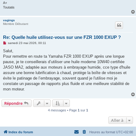
A+
l
u
Toutatis
vagings
Membre Débutant
Re: Quelle huile utilisez-vous sur une FZR 1000 EXUP ?
M
samedi 23 mai 2026, 00:11
e
s
Salut,
s
Pour remettre en route ta Yamaha FZR 1000 EXUP après une longue
a
g
pause, je te conseillerais d’utiliser une huile moderne 10W40 certifiée
e
JASO MA2, adaptée aux moteurs à embrayage humide, cce type d'huile
n
o
assure une bonne lubrification à chaud, protège la boîte de vitesses et
n
évite le patinage de l’embrayage, souvent quand je l'utilise moi je
l
u
constate un passage de rapports plus fluide et une meilleure stabilité de
mon moteur.
Répondre
4 messages • Page
1
sur
1
Aller à
Index du forum
Heures au format
UTC+02:00