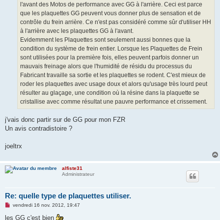
l'avant des Motos de performance avec GG à l'arrière. Ceci est parce
que les plaquettes GG peuvent vous donner plus de sensation et de
contrôle du frein arrière. Ce n'est pas considéré comme sûr d'utiliser HH
à l'arrière avec les plaquettes GG à l'avant.
Evidemment les Plaquettes sont seulement aussi bonnes que la
condition du système de frein entier. Lorsque les Plaquettes de Frein
sont utilisées pour la première fois, elles peuvent parfois donner un
mauvais freinage alors que l'humidité de résidu du processus du
Fabricant travaille sa sortie et les plaquettes se rodent. C'est mieux de
roder les plaquettes avec usage doux et alors qu'usage très lourd peut
résulter au glaçage, une condition où la résine dans la plaquette se
cristallise avec comme résultat une pauvre performance et crissement.
j'vais donc partir sur de GG pour mon FZR
Un avis contradistoire ?
joeltrx
alfiste31
Administrateur
Re: quelle type de plaquettes utiliser.
M
vendredi 16 nov. 2012, 19:47
e
s
les GG c'est bien