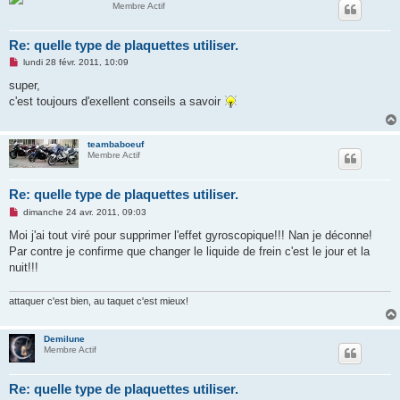
Membre Actif
Re: quelle type de plaquettes utiliser.
M
lundi 28 févr. 2011, 10:09
e
s
super,
s
c'est toujours d'exellent conseils a savoir
a
g
e
n
teambaboeuf
o
Membre Actif
n
l
u
Re: quelle type de plaquettes utiliser.
M
dimanche 24 avr. 2011, 09:03
e
s
Moi j'ai tout viré pour supprimer l'effet gyroscopique!!! Nan je déconne!
s
Par contre je confirme que changer le liquide de frein c'est le jour et la
a
g
nuit!!!
e
n
o
attaquer c'est bien, au taquet c'est mieux!
n
l
u
Demilune
Membre Actif
Re: quelle type de plaquettes utiliser.