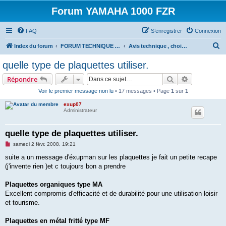
Forum YAMAHA 1000 FZR
FAQ
S’enregistrer
Connexion
R
Index du forum
FORUM TECHNIQUE 1000 FZR
Avis technique , choix materiel , équipement 1000 FZR .....
e
quelle type de plaquettes utiliser.
c
Rechercher
Recherche 
Répondre
h
Voir le premier message non lu
• 17 messages • Page
1
sur
1
e
exup07
r
Administrateur
c
h
quelle type de plaquettes utiliser.
e
M
samedi 2 févr. 2008, 19:21
e
r
s
suite a un message d'éxupman sur les plaquettes je fait un petite recape
s
(j'invente rien )et c toujours bon a prendre
a
g
e
Plaquettes organiques type MA
n
o
Excellent compromis d'efficacité et de durabilité pour une utilisation loisir
n
et tourisme.
l
u
Plaquettes en métal fritté type MF