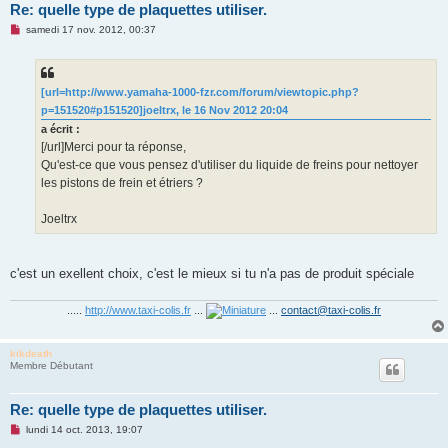
Re: quelle type de plaquettes utiliser.
M
samedi 17 nov. 2012, 00:37
e
s
s
a
g
[url=http://www.yamaha-1000-fzr.com/forum/viewtopic.php?
e
p=151520#p151520]joeltrx, le 16 Nov 2012 20:04
n
o
a écrit :
n
[/url]Merci pour ta réponse,
l
u
Qu'est-ce que vous pensez d'utiliser du liquide de freins pour nettoyer
les pistons de frein et étriers ?
Joeltrx
c'est un exellent choix, c'est le mieux si tu n'a pas de produit spéciale
.....
http://www.taxi-colis.fr
...
...
contact@taxi-colis.fr
kikdeath
Membre Débutant
Re: quelle type de plaquettes utiliser.
M
lundi 14 oct. 2013, 19:07
e