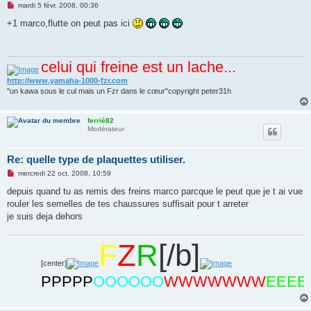
M
mardi 5 févr. 2008, 00:36
e
s
+1 marco,flutte on peut pas ici
s
a
g
e
celui qui freine est un lache...
n
o
n
http://www.yamaha-1000-fzr.com
l
"un kawa sous le cul mais un Fzr dans le cœur"copyright peter31h
u
ferrié82
Modérateur
Re: quelle type de plaquettes utiliser.
M
mercredi 22 oct. 2008, 10:59
e
s
depuis quand tu as remis des freins marco parcque le peut que je t ai vue
s
rouler les semelles de tes chaussures suffisait pour t arreter
a
g
je suis deja dehors
e
n
o
F
Z
R
[/b]
n
l
[center]
u
PPPPP
OOOOOO
WWWWWWW
EEEEEE