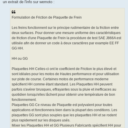
un extrait de l'info sur wemoto :
a
g
e
n
o
Formulation de Friction de Plaquette de Frein
n
l
u
Les freins fonctionnent sur le principe rudimentaire de la friction entre
deux surfaces. Pour donner une mesure uniforme des caractéristiques
de friction d'une Plaquette de Frein la procédure de test SAE J866A est
utilisée afin de donner un code à deux caractères par example EE FF
GG HH.
HH ou GG
Plaquettes HH Celles-ci ont le coefficient de Friction le plus élevé et
sont idéales pour les motos de Hautes performance et pour utilisation
sur piste de course. Certaines motos de performance moderne
spécifient HH comme étant standard. Les Plaquettes HH peuvent
parfois s'avérer brusques, effrayantes sous la pluie et inefficaces au
quotidien lorsqu'elles lâchent pour obtenir une température de bon
fonctionnement.
Plaquettes GG Ce niveau de Plaquette est polyvalent pour toutes
applications et fonctionnera bien dans la plupart des conditions. Les
plaquettes GG sont plus souples que les plaquettes HH et se rodent
plus rapidement sur les disques usés.
Mixer les Plaquettes HH et GG Plusieurs Fabricants spécifient HH pour