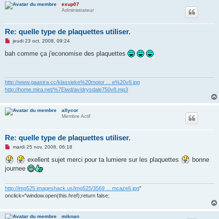
exup07
Administrateur
Re: quelle type de plaquettes utiliser.
M
jeudi 23 oct. 2008, 09:24
e
s
bah comme ça j'economise des plaquettes
s
a
g
e
n
http://www.gaastra.cc/klassieke%20motor ... e%20v8.jpg
o
http://home.mira.net/%7Eiwd/av/drysdale750v8.mp3
n
l
u
allycor
Membre Actif
Re: quelle type de plaquettes utiliser.
M
mardi 25 nov. 2008, 06:18
e
s
exellent sujet merci pour ta lumiere sur les plaquettes
bonne
s
journee
a
g
e
n
http://img525.imageshack.us/img525/3569 ... mcaze6.jpg
"
o
onclick="window.open(this.href);return false;
n
l
u
miknan