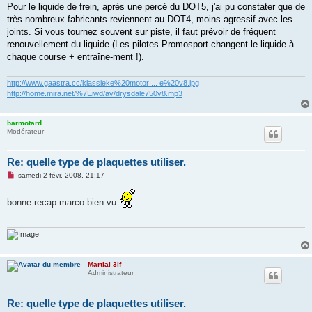
Pour le liquide de frein, après une percé du DOT5, j'ai pu constater que de
très nombreux fabricants reviennent au DOT4, moins agressif avec les
joints. Si vous tournez souvent sur piste, il faut prévoir de fréquent
renouvellement du liquide (Les pilotes Promosport changent le liquide à
chaque course + entraîne-ment !).
http://www.gaastra.cc/klassieke%20motor ... e%20v8.jpg
http://home.mira.net/%7Eiwd/av/drysdale750v8.mp3
barmotard
Modérateur
Re: quelle type de plaquettes utiliser.
M
samedi 2 févr. 2008, 21:17
e
s
s
bonne recap marco bien vu
a
g
e
n
o
n
l
Martial 3lf
u
Administrateur
Re: quelle type de plaquettes utiliser.