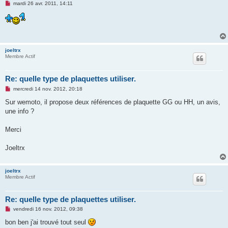
M
mardi 26 avr. 2011, 14:11
e
s
s
a
g
e
n
joeltrx
o
Membre Actif
n
l
u
Re: quelle type de plaquettes utiliser.
M
mercredi 14 nov. 2012, 20:18
e
s
Sur wemoto, il propose deux références de plaquette GG ou HH, un avis,
s
une info ?
a
g
e
Merci
n
o
n
Joeltrx
l
u
joeltrx
Membre Actif
Re: quelle type de plaquettes utiliser.
M
vendredi 16 nov. 2012, 09:38
e
s
bon ben j'ai trouvé tout seul
s