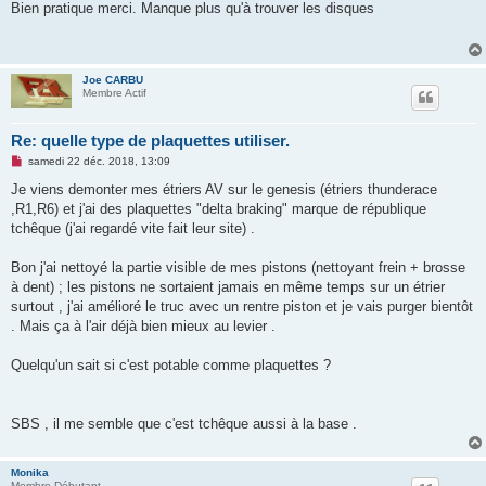
s
Bien pratique merci. Manque plus qu'à trouver les disques
s
a
g
e
n
Joe CARBU
o
Membre Actif
n
l
u
Re: quelle type de plaquettes utiliser.
M
samedi 22 déc. 2018, 13:09
e
s
Je viens demonter mes étriers AV sur le genesis (étriers thunderace
s
,R1,R6) et j'ai des plaquettes "delta braking" marque de république
a
g
tchêque (j'ai regardé vite fait leur site) .
e
n
o
Bon j'ai nettoyé la partie visible de mes pistons (nettoyant frein + brosse
n
à dent) ; les pistons ne sortaient jamais en même temps sur un étrier
l
u
surtout , j'ai amélioré le truc avec un rentre piston et je vais purger bientôt
. Mais ça à l'air déjà bien mieux au levier .
Quelqu'un sait si c'est potable comme plaquettes ?
SBS , il me semble que c'est tchêque aussi à la base .
Monika
Membre Débutant