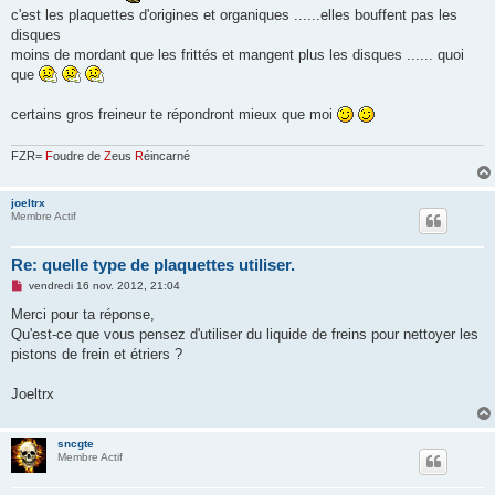
s
c'est les plaquettes d'origines et organiques ......elles bouffent pas les
a
g
disques
e
moins de mordant que les frittés et mangent plus les disques ...... quoi
n
o
que
n
l
u
certains gros freineur te répondront mieux que moi
FZR=
F
oudre de
Z
eus
R
éincarné
joeltrx
Membre Actif
Re: quelle type de plaquettes utiliser.
M
vendredi 16 nov. 2012, 21:04
e
s
Merci pour ta réponse,
s
Qu'est-ce que vous pensez d'utiliser du liquide de freins pour nettoyer les
a
g
pistons de frein et étriers ?
e
n
o
Joeltrx
n
l
u
sncgte
Membre Actif