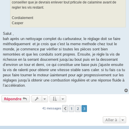
conseiller que je devrais enlever tout prticule de calamine avant de
regler les vis restant.
Cordialement
Casper
Salut ,
bah après un nettoyage complet du carburateur, le réglage doit se faire
méthodiquement et je crois que c'est la meme methode chez tout le
monde, je commence par vérifier si toutes les pièces sont bien
remontées et que les conduits sont propres. Ensuite, je règle la vis de
richesse en la serrant doucement jusqu’au bout puis en la desserrant
d’environ un tour et demi, ce qui constitue une base puis j'ajuste ensuite
la vis de ralenti pour obtenir une vitesse stable sans caler. si tu fais ca tu
peux faire tourner le moteur ùaintenant pour agir progressivement sur les
réglages jusqu’à obtenir une combustion régulière et une réponse fluide à
l’accélération.
Répondre
1
2
3
Précédente
41 messages
Aller à