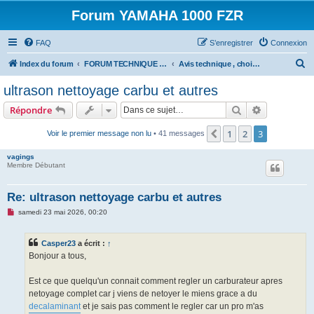
Forum YAMAHA 1000 FZR
FAQ
S’enregistrer
Connexion
R
Index du forum
FORUM TECHNIQUE 1000 FZR
Avis technique , choix materiel , équipement 1000 FZR .....
e
ultrason nettoyage carbu et autres
c
Rechercher
Recherche 
Répondre
h
e
1
2
3
Précédente
Voir le premier message non lu
• 41 messages
r
vagings
c
Membre Débutant
h
Re: ultrason nettoyage carbu et autres
e
M
samedi 23 mai 2026, 00:20
r
e
s
s
Casper23
a écrit :
↑
a
g
Bonjour a tous,
e
n
o
Est ce que quelqu'un connait comment regler un carburateur apres
n
netoyage complet car j viens de netoyer le miens grace a du
l
u
decalaminant
et je sais pas comment le regler car un pro m'as