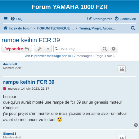
Forum YAMAHA 1000 FZR
FAQ
S’enregistrer
Connexion
R
Index du forum
FORUM TECHNIQUE 1000 FZR
Tuning, Projet, Accessoires et Remise a l'origine. 1000 FZR
e
rampe keihin FCR 39
c
Rechercher
Recherche 
Répondre
h
Voir le premier message non lu
• 7 messages • Page
1
sur
1
e
dushmoll
r
Membre Actif
c
h
rampe keihin FCR 39
e
M
mercredi 14 juin 2023, 21:37
e
r
s
bonjour
s
quelqu'un aurait monté une rampe de fcr 39 sur un genesis moteur
a
g
d'origine
e
j'ai pour projet d'en monter une mais j'aurais bien aimé avoir un retour
n
o
avant de me lancer vu le tarif
n
l
u
Simon83
Membre Actif