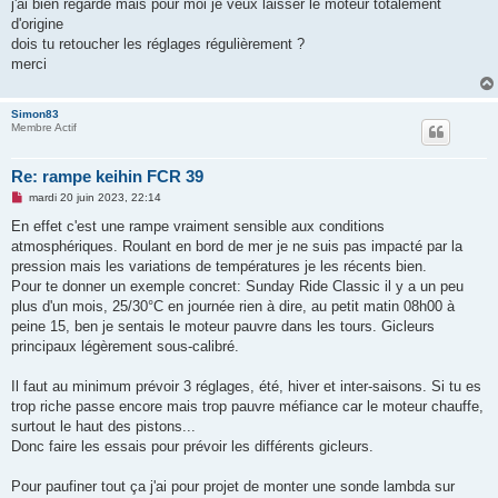
j'ai bien regardé mais pour moi je veux laisser le moteur totalement
d'origine
dois tu retoucher les réglages régulièrement ?
merci
Simon83
Membre Actif
Re: rampe keihin FCR 39
M
mardi 20 juin 2023, 22:14
e
s
En effet c'est une rampe vraiment sensible aux conditions
s
atmosphériques. Roulant en bord de mer je ne suis pas impacté par la
a
g
pression mais les variations de températures je les récents bien.
e
Pour te donner un exemple concret: Sunday Ride Classic il y a un peu
n
o
plus d'un mois, 25/30°C en journée rien à dire, au petit matin 08h00 à
n
peine 15, ben je sentais le moteur pauvre dans les tours. Gicleurs
l
u
principaux légèrement sous-calibré.
Il faut au minimum prévoir 3 réglages, été, hiver et inter-saisons. Si tu es
trop riche passe encore mais trop pauvre méfiance car le moteur chauffe,
surtout le haut des pistons...
Donc faire les essais pour prévoir les différents gicleurs.
Pour paufiner tout ça j'ai pour projet de monter une sonde lambda sur