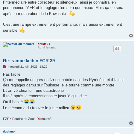
l'intermédiaire entre collecteur et silencieux, ainsi je connaîtrai en
permanence l'AFR et le réglage n'en sera que mieux. Mais ça ce sera
après la restauration de la Kawasaki...
C'est une rampe extrêmement performante, mais aussi extrêmement
sensible !
alfiste31
Administrateur
Re: rampe keihin FCR 39
M
mercredi 21 juin 2023, 18:26
e
s
Pas facile
s
Ça me rappelle un gars en fzr qui habité dans les Pyrénées et il faisait
a
g
des réglages carbu sur Toulouse ,elle tourné comme une montre
e
Et arrivé chez lui , une catastrophe
n
o
Il ralé après le concessionnaire jusqu’à qu’il dise
n
Ou il habité
l
u
Le mécano a du trouver le juste milieu
FZR=
F
oudre de
Z
eus
R
éincarné
dushmoll