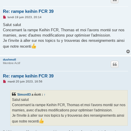
Re: rampe keihin FCR 39
M
lundi 19 juin 2023, 20:14
e
s
Salut salut
s
Concernant la rampe Keihin FCR, Thomas et moi l'avons monté sur nos
a
g
mamies, avec d'autres modifications pour optimiser l'admission.
e
Je t'invite à aller sur nos topics tu y trouveras des renseignements ainsi
n
o
que notre recenti
n
l
u
dushmoll
Membre Actif
Re: rampe keihin FCR 39
M
mardi 20 juin 2023, 16:56
e
s
s
Simon83
a écrit :
↑
a
g
Salut salut
e
Concernant la rampe Keihin FCR, Thomas et moi l'avons monté sur nos
n
o
mamies, avec d'autres modifications pour optimiser l'admission.
n
Je t'invite à aller sur nos topics tu y trouveras des renseignements ainsi
l
u
que notre recenti