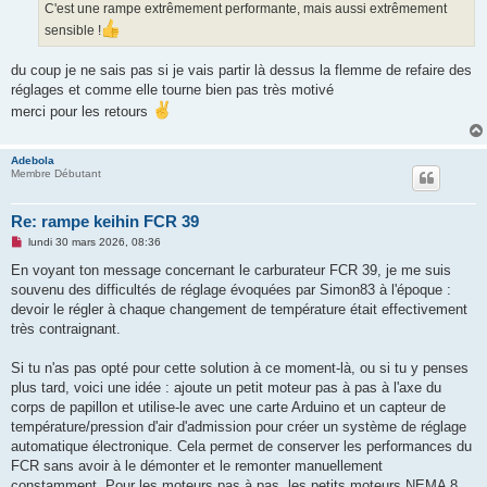
C'est une rampe extrêmement performante, mais aussi extrêmement
sensible !
du coup je ne sais pas si je vais partir là dessus la flemme de refaire des
réglages et comme elle tourne bien pas très motivé
merci pour les retours
Adebola
Membre Débutant
Re: rampe keihin FCR 39
M
lundi 30 mars 2026, 08:36
e
s
En voyant ton message concernant le carburateur FCR 39, je me suis
s
souvenu des difficultés de réglage évoquées par Simon83 à l'époque :
a
g
devoir le régler à chaque changement de température était effectivement
e
très contraignant.
n
o
n
Si tu n'as pas opté pour cette solution à ce moment-là, ou si tu y penses
l
u
plus tard, voici une idée : ajoute un petit moteur pas à pas à l'axe du
corps de papillon et utilise-le avec une carte Arduino et un capteur de
température/pression d'air d'admission pour créer un système de réglage
automatique électronique. Cela permet de conserver les performances du
FCR sans avoir à le démonter et le remonter manuellement
constamment. Pour les moteurs pas à pas, les petits moteurs NEMA 8