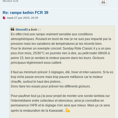
Membre Actif
Re: rampe keihin FCR 39
M
mardi 27 juin 2023, 20:35
e
s
s
Simon83
a écrit :
↑
a
g
En effet c'est une rampe vraiment sensible aux conditions
e
atmosphériques. Roulant en bord de mer je ne suis pas impacté par la
n
o
pression mais les variations de températures je les récents bien.
n
Pour te donner un exemple concret: Sunday Ride Classic il y a un peu
l
u
plus d'un mois, 25/30°C en journée rien à dire, au petit matin 08h00 à
peine 15, ben je sentais le moteur pauvre dans les tours. Gicleurs
principaux légèrement sous-calibré.
Il faut au minimum prévoir 3 réglages, été, hiver et inter-saisons. Si tu es
trop riche passe encore mais trop pauvre méfiance car le moteur
chauffe, surtout le haut des pistons...
Donc faire les essais pour prévoir les différents gicleurs.
Pour paufiner tout ça j'ai pour projet de monter une sonde lambda sur
l'intermédiaire entre collecteur et silencieux, ainsi je connaîtrai en
permanence l'AFR et le réglage n'en sera que mieux. Mais ça ce sera
après la restauration de la Kawasaki...