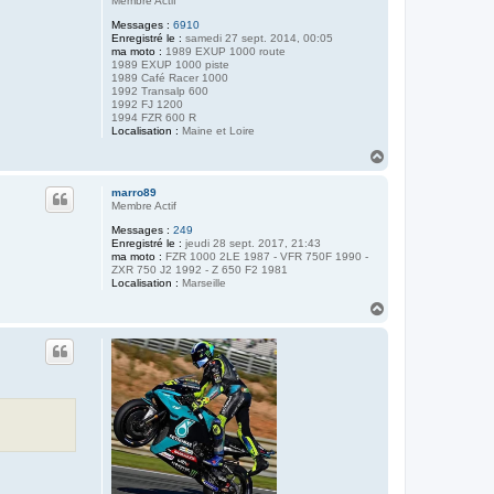
Membre Actif
Messages :
6910
Enregistré le :
samedi 27 sept. 2014, 00:05
ma moto :
1989 EXUP 1000 route
1989 EXUP 1000 piste
1989 Café Racer 1000
1992 Transalp 600
1992 FJ 1200
1994 FZR 600 R
Localisation :
Maine et Loire
H
a
u
marro89
t
Membre Actif
Messages :
249
Enregistré le :
jeudi 28 sept. 2017, 21:43
ma moto :
FZR 1000 2LE 1987 - VFR 750F 1990 -
ZXR 750 J2 1992 - Z 650 F2 1981
Localisation :
Marseille
H
a
u
t