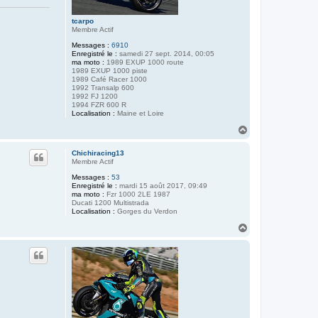
tcarpo
Membre Actif
Messages :
6910
Enregistré le :
samedi 27 sept. 2014, 00:05
ma moto :
1989 EXUP 1000 route
1989 EXUP 1000 piste
1989 Café Racer 1000
1992 Transalp 600
1992 FJ 1200
1994 FZR 600 R
Localisation :
Maine et Loire
H
a
u
Chichiracing13
t
Membre Actif
Messages :
53
Enregistré le :
mardi 15 août 2017, 09:49
ma moto :
Fzr 1000 2LE 1987
Ducati 1200 Multistrada
Localisation :
Gorges du Verdon
H
a
u
t