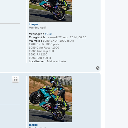
tcarpo
Membre Actif
Messages :
6910
Enregistré le :
samedi 27 sept. 2014, 00:05
ma moto :
1989 EXUP 1000 route
1989 EXUP 1000 piste
1989 Café Racer 1000
1992 Transalp 600
1992 FJ 1200
1994 FZR 600 R
Localisation :
Maine et Loire
H
a
u
t
tcarpo