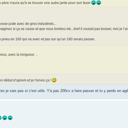
 père n'aura qu'à se trouver une autre jante pour son fazer
bosse juste avec de gros industriels...
maginez si ça se casse et que vous tombez etc...bref il voulait pas bosser, moi je l’ai
du pneu en 160 qui va avec et pas sur qu’un 180 serais passer...
veux, avec la longueur ...
 en début d’aprem et je t’envoi ça !
s je sais pas si c'est utile. Y'a pas 200cv a faire passer et tu y perds en agil