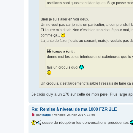
oscillants sont quasiment identiques. Si ça passe mon
Bien je suis aller en voir deux.
Un ne veut pas car je suis un particulier, tu comprends il 
Et l’autre m’a dit ah Non c’est bien trop risqué pour moi, i
comme ça...
La jante de fazer j’etais au courant, mais je voulais pas 
tcarpo a écrit :
donne moi les cotes intérieures et extérieures que tu 
fais un croquis quoi
Un croquis, c’est largement faisable ! j’essais de faire ça
Je crois qu'y a un 170 sur celle de mon père. Plus large apre
Re: Remise à niveau de ma 1000 FZR 2LE
M
par
tcarpo
»
vendredi 24 nov. 2017, 18:56
e
s
cesse de récupérer les conversations précédentes
s
a
g