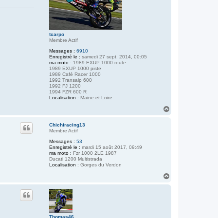
tcarpo
Membre Actif
Messages :
6910
Enregistré le :
samedi 27 sept. 2014, 00:05
ma moto :
1989 EXUP 1000 route
1989 EXUP 1000 piste
1989 Café Racer 1000
1992 Transalp 600
1992 FJ 1200
1994 FZR 600 R
Localisation :
Maine et Loire
H
a
u
Chichiracing13
t
Membre Actif
Messages :
53
Enregistré le :
mardi 15 août 2017, 09:49
ma moto :
Fzr 1000 2LE 1987
Ducati 1200 Multistrada
Localisation :
Gorges du Verdon
H
a
u
t
Thomas46