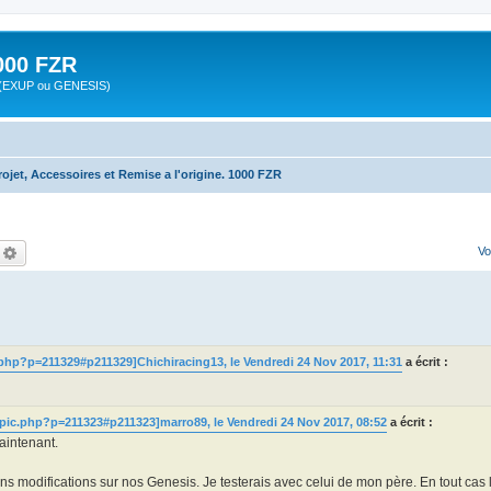
00 FZR
zr (EXUP ou GENESIS)
rojet, Accessoires et Remise a l'origine. 1000 FZR
echercher
Recherche avancée
Vo
php?p=211329#p211329]Chichiracing13, le Vendredi 24 Nov 2017, 11:31
a écrit :
pic.php?p=211323#p211323]marro89, le Vendredi 24 Nov 2017, 08:52
a écrit :
maintenant.
ns modifications sur nos Genesis. Je testerais avec celui de mon père. En tout cas 