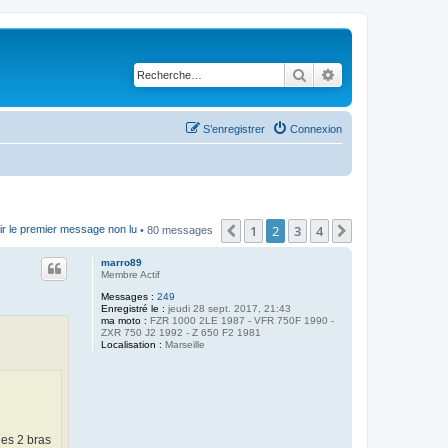
Rechercher
Recherche avancé
S’enregistrer
Connexion
1
2
3
4
Précédente
Suivante
ir le premier message non lu
• 80 messages
marro89
Membre Actif
Messages :
249
Enregistré le :
jeudi 28 sept. 2017, 21:43
ma moto :
FZR 1000 2LE 1987 - VFR 750F 1990 -
ZXR 750 J2 1992 - Z 650 F2 1981
Localisation :
Marseille
les 2 bras