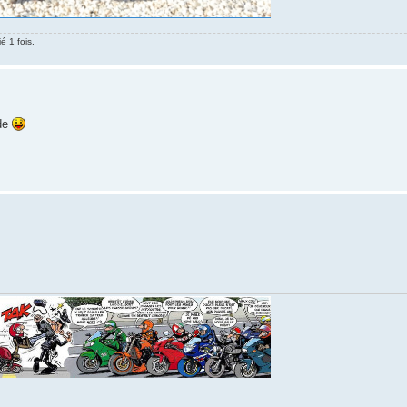
é 1 fois.
ide