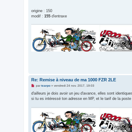
e
n
o
origine : 150
n
modif :
155
d'entraxe
l
u
Re: Remise à niveau de ma 1000 FZR 2LE
M
par
tcarpo
»
vendredi 24 nov. 2017, 19:03
e
s
d'ailleurs je dois avoir un jeu d'avance, elles sont identiques
s
si tu es intéressé ton adresse en MP, et le tarif de la post
a
g
e
n
o
n
l
u