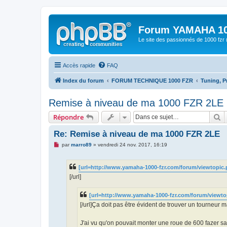
Forum YAMAHA 10
Le site des passionnés de 1000 f
Accès rapide
FAQ
Index du forum
FORUM TECHNIQUE 1000 FZR
Tuning, P
Remise à niveau de ma 1000 FZR 2LE
R
Répondre
Re: Remise à niveau de ma 1000 FZR 2LE
M
par
marro89
»
vendredi 24 nov. 2017, 16:19
e
s
s
[url=http://www.yamaha-1000-fzr.com/forum/viewtopic.
a
g
[/url]
e
n
o
[url=http://www.yamaha-1000-fzr.com/forum/viewto
n
[/url]Ça doit pas être évident de trouver un tourneur 
l
u
J'ai vu qu'on pouvait monter une roue de 600 fazer sa