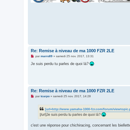
Re: Remise à niveau de ma 1000 FZR 2LE
M
par
marro89
»
samedi 25 nov. 2017, 13:31
e
s
Je suis perdu tu parles de quoi là?
s
a
g
e
n
o
n
Re: Remise à niveau de ma 1000 FZR 2LE
l
u
M
par
tcarpo
»
samedi 25 nov. 2017, 14:28
e
s
s
[url=http://www.yamaha-1000-fzr.com/forum/viewtopic.
a
g
[/url]Je suis perdu tu parles de quoi là?
e
n
o
c'est une réponse pour chichiracing, concernant les biellet
n