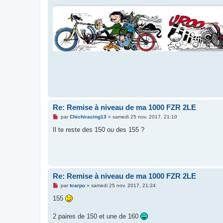
l
u
Re: Remise à niveau de ma 1000 FZR 2LE
M
par
Chichiracing13
»
samedi 25 nov. 2017, 21:10
e
s
Il te reste des 150 ou des 155 ?
s
a
g
e
n
o
n
Re: Remise à niveau de ma 1000 FZR 2LE
l
u
M
par
tcarpo
»
samedi 25 nov. 2017, 21:24
e
s
155
s
a
g
2 paires de 150 et une de 160
e