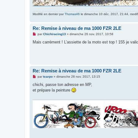
Modifié en dernier par
Thomas46
le dimanche 10 déc. 2017, 21:44, modifi
Re: Remise à niveau de ma 1000 FZR 2LE
M
par
Chichiracing13
»
dimanche 26 nov. 2017, 10:58
e
s
Mais carrément ! L’assiette de la moto est top ! 155 je val
s
a
g
e
n
o
n
Re: Remise à niveau de ma 1000 FZR 2LE
l
u
M
par
tcarpo
»
dimanche 26 nov. 2017, 13:15
e
s
chichi, passe ton adresse en MP,
s
et prépare la peinture
a
g
e
n
o
n
l
u