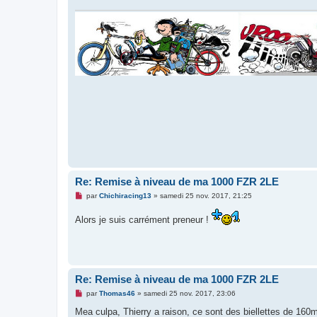
n
o
n
l
u
Re: Remise à niveau de ma 1000 FZR 2LE
M
par
Chichiracing13
»
samedi 25 nov. 2017, 21:25
e
s
Alors je suis carrément preneur !
s
a
g
e
n
o
n
Re: Remise à niveau de ma 1000 FZR 2LE
l
u
M
par
Thomas46
»
samedi 25 nov. 2017, 23:06
e
s
Mea culpa, Thierry a raison, ce sont des biellettes de 160