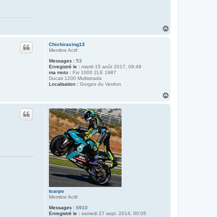
H
a
u
Chichiracing13
t
Membre Actif
Messages :
53
Enregistré le :
mardi 15 août 2017, 09:49
ma moto :
Fzr 1000 2LE 1987
Ducati 1200 Multistrada
Localisation :
Gorges du Verdon
H
a
u
t
tcarpo
Membre Actif
Messages :
6910
Enregistré le :
samedi 27 sept. 2014, 00:05