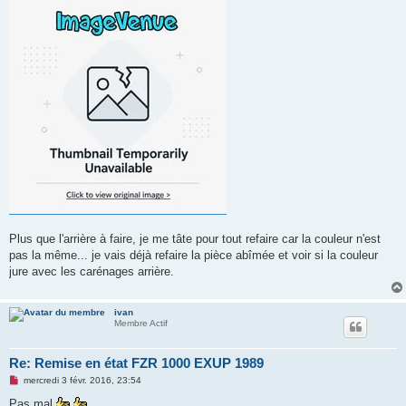
Plus que l'arrière à faire, je me tâte pour tout refaire car la couleur n'est
pas la même... je vais déjà refaire la pièce abîmée et voir si la couleur
jure avec les carénages arrière.
ivan
Membre Actif
Re: Remise en état FZR 1000 EXUP 1989
M
mercredi 3 févr. 2016, 23:54
e
s
Pas mal