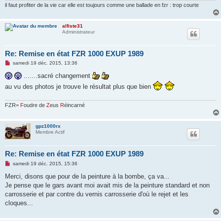
o
il faut profiter de la vie car elle est toujours comme une ballade en fzr : trop courte
n
l
u
alfiste31
Administrateur
Re: Remise en état FZR 1000 EXUP 1989
M
samedi 19 déc. 2015, 13:36
e
s
.......sacré changement
s
au vu des photos je trouve le résultat plus que bien
a
g
e
n
FZR=
F
oudre de
Z
eus
R
éincarné
o
n
l
gpz1000rx
u
Membre Actif
Re: Remise en état FZR 1000 EXUP 1989
M
samedi 19 déc. 2015, 15:36
e
s
Merci, disons que pour de la peinture à la bombe, ça va...
s
Je pense que le gars avant moi avait mis de la peinture standard et non
a
g
carrosserie et par contre du vernis carrosserie d'où le rejet et les
e
cloques...
n
o
n