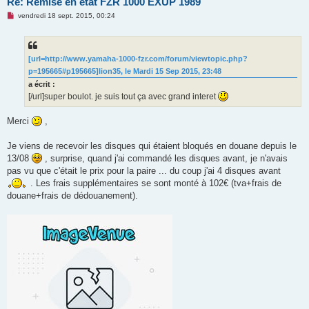
Re: Remise en état FZR 1000 EXUP 1989
M
vendredi 18 sept. 2015, 00:24
e
s
s
a
g
[url=http://www.yamaha-1000-fzr.com/forum/viewtopic.php?
e
p=195665#p195665]lion35, le Mardi 15 Sep 2015, 23:48
n
o
a écrit :
n
[/url]super boulot. je suis tout ça avec grand interet
l
u
Merci
,
Je viens de recevoir les disques qui étaient bloqués en douane depuis le
13/08
, surprise, quand j'ai commandé les disques avant, je n'avais
pas vu que c'était le prix pour la paire ... du coup j'ai 4 disques avant
. Les frais supplémentaires se sont monté à 102€ (tva+frais de
douane+frais de dédouanement).