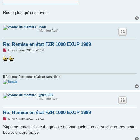
Reste plus qu'à essayer...
ivan
Membre Actif
Re: Remise en état FZR 1000 EXUP 1989
M
lundi 4 janv. 2016, 20:54
e
s
s
a
g
e
n
Il faut tout faire pour réaliser ses rêves
o
n
l
u
jpfzr1000
Membre Actif
Re: Remise en état FZR 1000 EXUP 1989
M
lundi 4 janv. 2016, 21:02
e
s
Superbe travail et c est agréable de voir quelqu un de soigneux très beau
s
boulot encore bravo
a
g