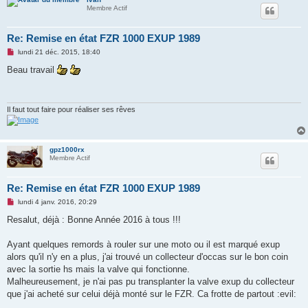
Membre Actif
Re: Remise en état FZR 1000 EXUP 1989
M
lundi 21 déc. 2015, 18:40
e
s
Beau travail
s
a
g
e
n
Il faut tout faire pour réaliser ses rêves
o
n
l
u
gpz1000rx
Membre Actif
Re: Remise en état FZR 1000 EXUP 1989
M
lundi 4 janv. 2016, 20:29
e
s
Resalut, déjà : Bonne Année 2016 à tous !!!
s
a
g
Ayant quelques remords à rouler sur une moto ou il est marqué exup
e
alors qu'il n'y en a plus, j'ai trouvé un collecteur d'occas sur le bon coin
n
o
avec la sortie hs mais la valve qui fonctionne.
n
Malheureusement, je n'ai pas pu transplanter la valve exup du collecteur
l
u
que j'ai acheté sur celui déjà monté sur le FZR. Ca frotte de partout :evil: