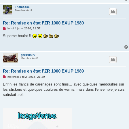
e
n
Thomas46
o
Membre Actif
n
l
u
Re: Remise en état FZR 1000 EXUP 1989
M
lundi 4 janv. 2016, 21:57
e
s
Superbe boulot !!
s
a
g
e
n
gpz1000rx
o
Membre Actif
n
l
u
Re: Remise en état FZR 1000 EXUP 1989
M
mercredi 3 févr. 2016, 21:29
e
s
Enfin les flancs de carénages sont finis... avec quelques merdouilles sur
s
les stickers et quelques coulures de vernis, mais dans l'ensemble je suis
a
g
satisfait :roll:
e
n
o
n
l
u