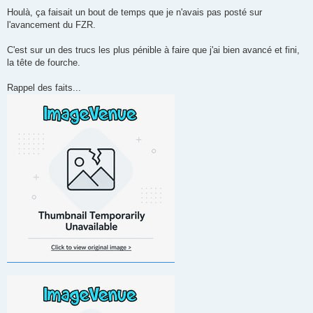
e
s
Houlà, ça faisait un bout de temps que je n'avais pas posté sur
s
l'avancement du FZR.
a
g
e
C'est sur un des trucs les plus pénible à faire que j'ai bien avancé et fini,
n
o
la tête de fourche.
n
l
u
Rappel des faits...