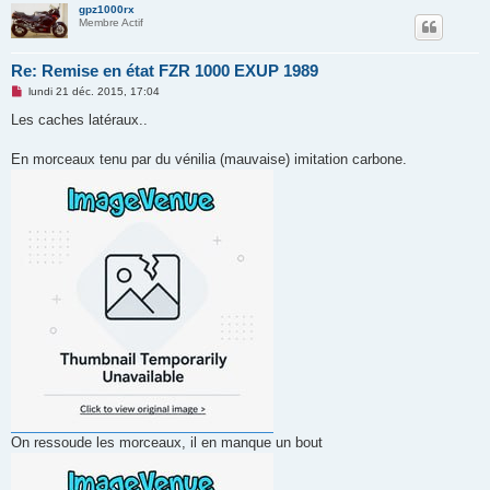
l
gpz1000rx
u
Membre Actif
Re: Remise en état FZR 1000 EXUP 1989
M
lundi 21 déc. 2015, 17:04
e
s
Les caches latéraux..
s
a
g
En morceaux tenu par du vénilia (mauvaise) imitation carbone.
e
n
o
n
l
u
On ressoude les morceaux, il en manque un bout