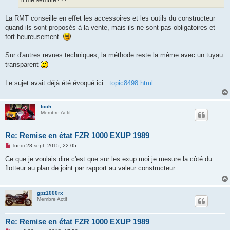
il me semble???
La RMT conseille en effet les accessoires et les outils du constructeur
quand ils sont proposés à la vente, mais ils ne sont pas obligatoires et
fort heureusement.
Sur d'autres revues techniques, la méthode reste la même avec un tuyau
transparent
Le sujet avait déjà été évoqué ici :
topic8498.html
foch
Membre Actif
Re: Remise en état FZR 1000 EXUP 1989
M
lundi 28 sept. 2015, 22:05
e
s
Ce que je voulais dire c'est que sur les exup moi je mesure la côté du
s
flotteur au plan de joint par rapport au valeur constructeur
a
g
e
n
gpz1000rx
o
Membre Actif
n
l
u
Re: Remise en état FZR 1000 EXUP 1989