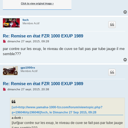
foch
Membre Actif
Re: Remise en état FZR 1000 EXUP 1989
M
dimanche 27 sept. 2015, 09:28
e
s
par contre sur les exup, le niveau de cuve se fait pas par tube jauge il me
s
semble???
a
g
e
n
gpz1000rx
o
Membre Actif
n
l
u
Re: Remise en état FZR 1000 EXUP 1989
M
dimanche 27 sept. 2015, 20:38
e
s
s
a
g
[url=http://www.yamaha-1000-fzr.com/forum/viewtopic.php?
e
p=196046#p196046]foch, le Dimanche 27 Sep 2015, 09:28
n
o
a écrit :
n
[/url]par contre sur les exup, le niveau de cuve se fait pas par tube jauge
l
u