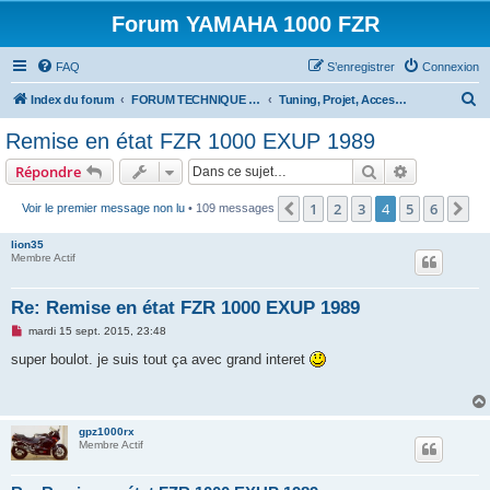
Forum YAMAHA 1000 FZR
FAQ
S’enregistrer
Connexion
R
Index du forum
FORUM TECHNIQUE 1000 FZR
Tuning, Projet, Accessoires et Remise a l'origine. 1000 FZR
e
Remise en état FZR 1000 EXUP 1989
c
Rechercher
Recherche 
Répondre
h
e
1
2
3
4
5
6
Précédente
Su
Voir le premier message non lu
• 109 messages
r
lion35
c
Membre Actif
h
Re: Remise en état FZR 1000 EXUP 1989
e
M
mardi 15 sept. 2015, 23:48
r
e
s
super boulot. je suis tout ça avec grand interet
s
a
g
e
n
gpz1000rx
o
Membre Actif
n
l
u