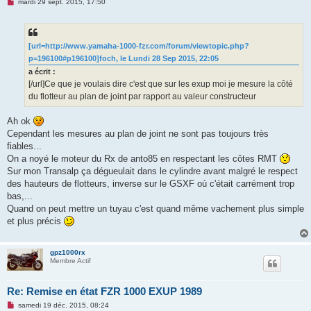
M
mardi 29 sept. 2015, 17:50
e
s
s
a
g
[url=http://www.yamaha-1000-fzr.com/forum/viewtopic.php?
e
p=196100#p196100]foch, le Lundi 28 Sep 2015, 22:05
n
o
a écrit :
n
[/url]Ce que je voulais dire c'est que sur les exup moi je mesure la côté
l
u
du flotteur au plan de joint par rapport au valeur constructeur
Ah ok
Cependant les mesures au plan de joint ne sont pas toujours très
fiables...
On a noyé le moteur du Rx de anto85 en respectant les côtes RMT
Sur mon Transalp ça dégueulait dans le cylindre avant malgré le respect
des hauteurs de flotteurs, inverse sur le GSXF où c'était carrément trop
bas,...
Quand on peut mettre un tuyau c'est quand même vachement plus simple
et plus précis
gpz1000rx
Membre Actif
Re: Remise en état FZR 1000 EXUP 1989
M
samedi 19 déc. 2015, 08:24