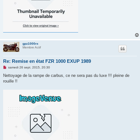
gpz1000rx
Membre Actif
Re: Remise en état FZR 1000 EXUP 1989
M
samedi 26 sept. 2015, 20:30
e
s
Nettoyage de la rampe de carbus, ce ne sera pas du luxe !!! pleine de
s
rouille !!
a
g
e
n
o
n
l
u