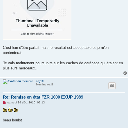
C'est loin d'être parfait mais le résultat est acceptable et je m'en
contenterai.
Je vais maintenant poursuivre sur les caches de carénage qui étaient en
plusieurs morceaux...
stg19
Membre Actif
Re: Remise en état FZR 1000 EXUP 1989
M
samedi 19 déc. 2015, 09:13
e
s
s
a
g
beau boulot
e
n