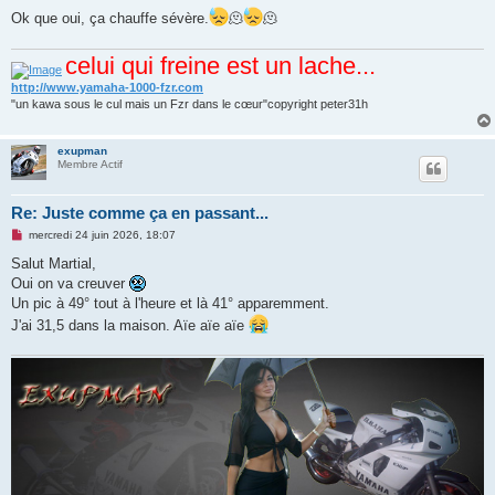
e
Ok que oui, ça chauffe sévère.
🫠
🫠
n
o
n
celui qui freine est un lache...
l
u
http://www.yamaha-1000-fzr.com
"un kawa sous le cul mais un Fzr dans le cœur"copyright peter31h
exupman
Membre Actif
Re: Juste comme ça en passant...
M
mercredi 24 juin 2026, 18:07
e
s
Salut Martial,
s
Oui on va creuver
a
g
Un pic à 49° tout à l'heure et là 41° apparemment.
e
J'ai 31,5 dans la maison. Aïe aïe aïe
n
o
n
l
u