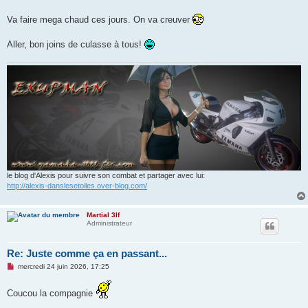
Va faire mega chaud ces jours. On va creuver
Aller, bon joins de culasse à tous!
le blog d'Alexis pour suivre son combat et partager avec lui:
http://alexis-danslesetoiles.over-blog.com/
Martial 3lf
Administrateur
Re: Juste comme ça en passant...
M
mercredi 24 juin 2026, 17:25
e
s
s
Coucou la compagnie
a
g