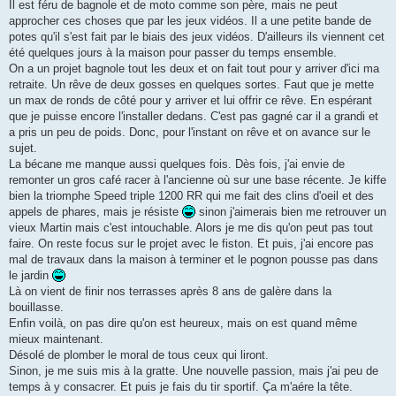
Il est féru de bagnole et de moto comme son père, mais ne peut
approcher ces choses que par les jeux vidéos. Il a une petite bande de
potes qu'il s'est fait par le biais des jeux vidéos. D'ailleurs ils viennent cet
été quelques jours à la maison pour passer du temps ensemble.
On a un projet bagnole tout les deux et on fait tout pour y arriver d'ici ma
retraite. Un rêve de deux gosses en quelques sortes. Faut que je mette
un max de ronds de côté pour y arriver et lui offrir ce rêve. En espérant
que je puisse encore l'installer dedans. C'est pas gagné car il a grandi et
a pris un peu de poids. Donc, pour l'instant on rêve et on avance sur le
sujet.
La bécane me manque aussi quelques fois. Dès fois, j'ai envie de
remonter un gros café racer à l'ancienne où sur une base récente. Je kiffe
bien la triomphe Speed triple 1200 RR qui me fait des clins d'oeil et des
appels de phares, mais je résiste
sinon j'aimerais bien me retrouver un
vieux Martin mais c'est intouchable. Alors je me dis qu'on peut pas tout
faire. On reste focus sur le projet avec le fiston. Et puis, j'ai encore pas
mal de travaux dans la maison à terminer et le pognon pousse pas dans
le jardin
Là on vient de finir nos terrasses après 8 ans de galère dans la
bouillasse.
Enfin voilà, on pas dire qu'on est heureux, mais on est quand même
mieux maintenant.
Désolé de plomber le moral de tous ceux qui liront.
Sinon, je me suis mis à la gratte. Une nouvelle passion, mais j'ai peu de
temps à y consacrer. Et puis je fais du tir sportif. Ça m'aére la tête.