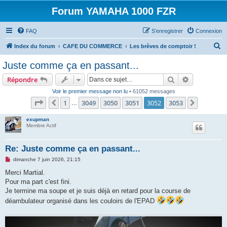
Forum YAMAHA 1000 FZR
FAQ
S’enregistrer
Connexion
R
Index du forum
CAFE DU COMMERCE
Les brèves de comptoir !
e
Juste comme ça en passant...
c
Rechercher
Recherche 
Répondre
h
Voir le premier message non lu
• 61052 messages
e
Page
3052
sur
3053
1
3049
3050
3051
3052
3053
Précédente
Suivante
…
r
c
exupman
Membre Actif
h
e
Re: Juste comme ça en passant...
r
M
dimanche 7 juin 2026, 21:15
e
s
Merci Martial.
s
Pour ma part c'est fini.
a
g
Je termine ma soupe et je suis déjà en retard pour la course de
e
déambulateur organisé dans les couloirs de l'EPAD
n
o
n
l
u