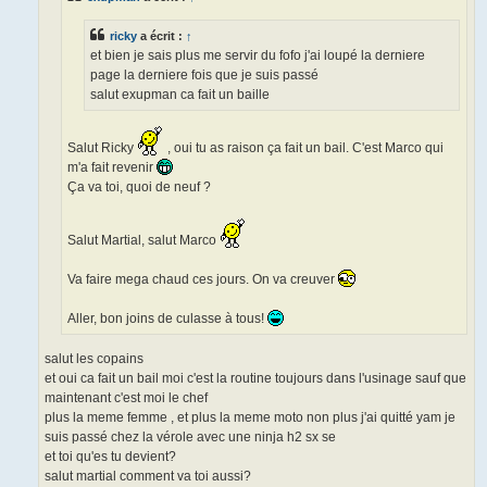
o
n
ricky
a écrit :
↑
l
u
et bien je sais plus me servir du fofo j'ai loupé la derniere
page la derniere fois que je suis passé
salut exupman ca fait un baille
Salut Ricky
, oui tu as raison ça fait un bail. C'est Marco qui
m'a fait revenir
Ça va toi, quoi de neuf ?
Salut Martial, salut Marco
Va faire mega chaud ces jours. On va creuver
Aller, bon joins de culasse à tous!
salut les copains
et oui ca fait un bail moi c'est la routine toujours dans l'usinage sauf que
maintenant c'est moi le chef
plus la meme femme , et plus la meme moto non plus j'ai quitté yam je
suis passé chez la vérole avec une ninja h2 sx se
et toi qu'es tu devient?
salut martial comment va toi aussi?