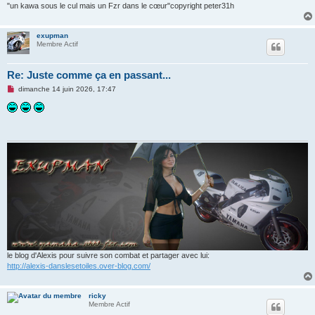
l
"un kawa sous le cul mais un Fzr dans le cœur"copyright peter31h
u
exupman
Membre Actif
Re: Juste comme ça en passant...
M
dimanche 14 juin 2026, 17:47
e
s
s
a
g
e
n
o
n
l
u
le blog d'Alexis pour suivre son combat et partager avec lui:
http://alexis-danslesetoiles.over-blog.com/
ricky
Membre Actif