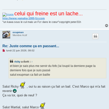
s
a
g
e
celui qui freine est un lache...
n
o
n
http://www.yamaha-1000-fzr.com
l
"un kawa sous le cul mais un Fzr dans le cœur"copyright peter31h
u
exupman
Membre Actif
Re: Juste comme ça en passant...
M
lundi 22 juin 2026, 08:02
e
s
s
ricky
a écrit :
↑
a
g
et bien je sais plus me servir du fofo j'ai loupé la derniere page la
e
derniere fois que je suis passé
n
o
salut exupman ca fait un baille
n
l
u
Salut Ricky
, oui tu as raison ça fait un bail. C'est Marco qui m'a fait
revenir
Ça va toi, quoi de neuf ?
Salut Martial, salut Marco