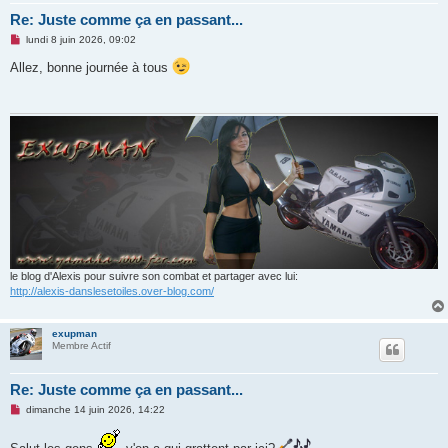
Re: Juste comme ça en passant...
M
lundi 8 juin 2026, 09:02
e
s
Allez, bonne journée à tous
s
a
g
e
n
o
n
l
u
le blog d'Alexis pour suivre son combat et partager avec lui:
http://alexis-danslesetoiles.over-blog.com/
exupman
Membre Actif
Re: Juste comme ça en passant...
M
dimanche 14 juin 2026, 14:22
e
s
s