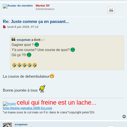
Martial 3lf
Administrateur
Re: Juste comme ça en passant...
M
lundi 8 juin 2026, 07:12
e
s
s
exupman
a écrit :
↑
a
g
Gagner quoi ?
e
Y'a une course? Une course de quoi?
n
o
Où ça ?!!!
n
l
u
La course de dehembulateur
Bonne journée à tous
celui qui freine est un lache...
http://www.yamaha-1000-fzr.com
"un kawa sous le cul mais un Fzr dans le cœur"copyright peter31h
exupman