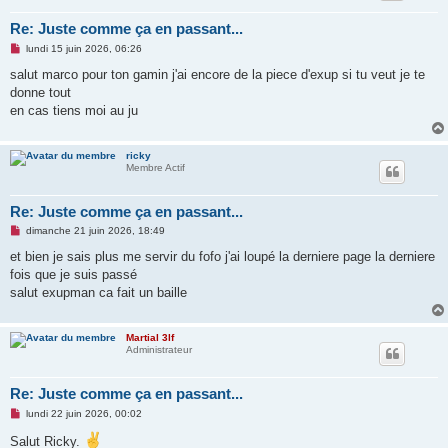
Re: Juste comme ça en passant...
M
lundi 15 juin 2026, 06:26
e
s
salut marco pour ton gamin j'ai encore de la piece d'exup si tu veut je te
s
donne tout
a
g
en cas tiens moi au ju
e
n
o
n
ricky
l
Membre Actif
u
Re: Juste comme ça en passant...
M
dimanche 21 juin 2026, 18:49
e
s
et bien je sais plus me servir du fofo j'ai loupé la derniere page la derniere
s
fois que je suis passé
a
g
salut exupman ca fait un baille
e
n
o
n
Martial 3lf
l
Administrateur
u
Re: Juste comme ça en passant...
M
lundi 22 juin 2026, 00:02
e
s
Salut Ricky.