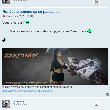
Membre Actif
Re: Juste comme ça en passant...
M
lundi 8 juin 2026, 09:01
e
s
Vous êtes qui ?
s
a
g
Et qu'es-ce que je fou, ce matin, en pyjama au Mans, moi?
e
n
o
n
l
u
le blog d'Alexis pour suivre son combat et partager avec lui:
http://alexis-danslesetoiles.over-blog.com/
exupman
Membre Actif