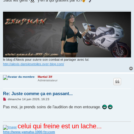
Salut les gens
y'en a qui grattent par ici?
a
g
e
n
o
n
l
u
le blog d'Alexis pour suivre son combat et partager avec lui:
http://alexis-danslesetoiles.over-blog.com/
Martial 3lf
Administrateur
Re: Juste comme ça en passant...
M
dimanche 14 juin 2026, 16:23
e
s
Pas moi, je prends soins de l'audition de mon entourage.
s
a
g
e
celui qui freine est un lache...
n
o
n
http://www.yamaha-1000-fzr.com