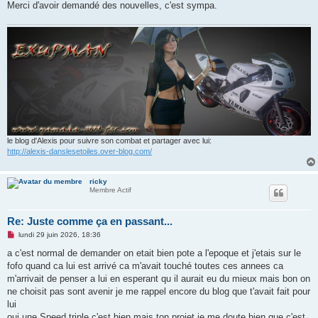
Merci d'avoir demandé des nouvelles, c'est sympa.
le blog d'Alexis pour suivre son combat et partager avec lui:
http://alexis-danslesetoiles.over-blog.com/
ricky
Membre Actif
Re: Juste comme ça en passant...
M
lundi 29 juin 2026, 18:36
e
s
a c'est normal de demander on etait bien pote a l'epoque et j'etais sur le
s
fofo quand ca lui est arrivé ca m'avait touché toutes ces annees ca
a
g
m'arrivait de penser a lui en esperant qu il aurait eu du mieux mais bon on
e
ne choisit pas sont avenir je me rappel encore du blog que t'avait fait pour
n
o
lui
n
oui une Speed triple c'est bien mais ton projet je me doute bien que c'est