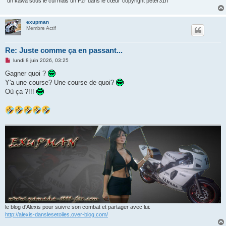
"un kawa sous le cul mais un Fzr dans le cœur"copyright peter31h
exupman
Membre Actif
Re: Juste comme ça en passant...
M
lundi 8 juin 2026, 03:25
e
s
Gagner quoi ?
s
Y'a une course? Une course de quoi?
a
g
Où ça ?!!!
e
n
o
n
l
u
le blog d'Alexis pour suivre son combat et partager avec lui:
http://alexis-danslesetoiles.over-blog.com/