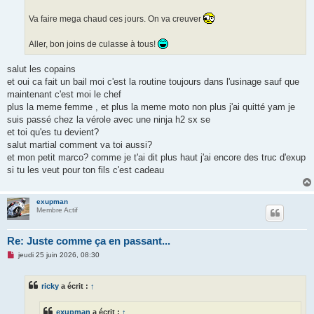
Va faire mega chaud ces jours. On va creuver
Aller, bon joins de culasse à tous!
salut les copains
et oui ca fait un bail moi c'est la routine toujours dans l'usinage sauf que
maintenant c'est moi le chef
plus la meme femme , et plus la meme moto non plus j'ai quitté yam je
suis passé chez la vérole avec une ninja h2 sx se
et toi qu'es tu devient?
salut martial comment va toi aussi?
et mon petit marco? comme je t'ai dit plus haut j'ai encore des truc d'exup
si tu les veut pour ton fils c'est cadeau
exupman
Membre Actif
Re: Juste comme ça en passant...
M
jeudi 25 juin 2026, 08:30
e
s
s
ricky
a écrit :
↑
a
g
e
exupman
a écrit :
↑
n