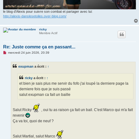
le blog d'Alexis pour suivre son combat et partager avec lui:
http://alexis-danslesetoiles.over-blog.com/
ricky
Membre Actif
Re: Juste comme ça en passant...
M
mercredi 24 juin 2026, 20:39
e
s
s
exupman
a écrit :
↑
a
g
e
ricky
a écrit :
↑
n
o
et bien je sais plus me servir du fofo j'ai loupé la derniere page la
n
derniere fois que je suis passé
l
u
salut exupman ca fait un baille
Salut Ricky
, oui tu as raison ça fait un bail. C'est Marco qui m'a fait
revenir
Ça va toi, quoi de neuf ?
Salut Martial, salut Marco