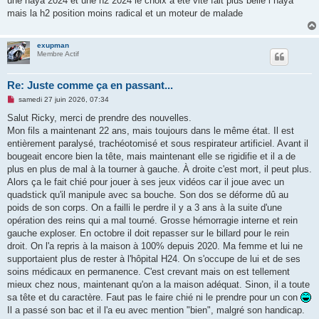
une haya 2024 et une h2 2024 le choix a été vite fait plus belle l haya
mais la h2 position moins radical et un moteur de malade
exupman
Membre Actif
Re: Juste comme ça en passant...
M
samedi 27 juin 2026, 07:34
e
s
Salut Ricky, merci de prendre des nouvelles.
s
Mon fils a maintenant 22 ans, mais toujours dans le même état. Il est
a
g
entièrement paralysé, trachéotomisé et sous respirateur artificiel. Avant il
e
bougeait encore bien la tête, mais maintenant elle se rigidifie et il a de
n
o
plus en plus de mal à la tourner à gauche. À droite c'est mort, il peut plus.
n
Alors ça le fait chié pour jouer à ses jeux vidéos car il joue avec un
l
u
quadstick qu'il manipule avec sa bouche. Son dos se déforme dû au
poids de son corps. On a failli le perdre il y a 3 ans à la suite d'une
opération des reins qui a mal tourné. Grosse hémorragie interne et rein
gauche exploser. En octobre il doit repasser sur le billard pour le rein
droit. On l'a repris à la maison à 100% depuis 2020. Ma femme et lui ne
supportaient plus de rester à l'hôpital H24. On s'occupe de lui et de ses
soins médicaux en permanence. C'est crevant mais on est tellement
mieux chez nous, maintenant qu'on a la maison adéquat. Sinon, il a toute
sa tête et du caractère. Faut pas le faire chié ni le prendre pour un con
Il a passé son bac et il l'a eu avec mention "bien", malgré son handicap.