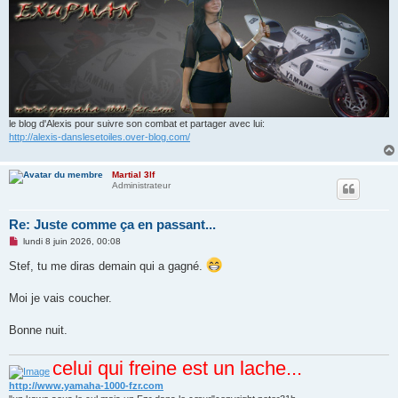
le blog d'Alexis pour suivre son combat et partager avec lui:
http://alexis-danslesetoiles.over-blog.com/
Martial 3lf
Administrateur
Re: Juste comme ça en passant...
M
lundi 8 juin 2026, 00:08
e
s
Stef, tu me diras demain qui a gagné.
s
a
g
Moi je vais coucher.
e
n
o
Bonne nuit.
n
l
u
celui qui freine est un lache...
http://www.yamaha-1000-fzr.com