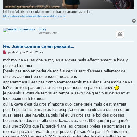
le blog d'Alexis pour suivre son combat et partager avec lui:
http://alexis-danslesetoiles.over-blog.com/
ricky
Membre Actif
Re: Juste comme ça en passant...
M
jeudi 25 juin 2026, 21:27
e
s
mdr moi ca va les cheveux y en a encore mais effectivement le bide y
s
pousse bien mdr
a
g
j'osais pas trop en parler de ton fils depuis tant d'annees tellement de
e
choses aurraient pu se passer j osais pas
n
o
apparemment il est pas completement remis mais dans l'ensemble ca va
n
lui? si tu veut pas en parler ici on peut aussi en parler en privé
l
u
je pensais a vous de temps en temps a savoir ce que vous deveniez et
les copain du fofo aussi
oui la kawa c'est du gros n'importe quoi cette brele mais c'est marrant
pour la petite histoire apres les exup j'ai eu un thunderace qui en est un
aussi apres une hayabusa ouis j'ai eu un gros raz le bol des grosses
becanes lourdes suis allé chez kawa avec une z900 que j'ai pas gardé
puis une z900rs que j'ai gardé 4 ans les grosses breles se sont mises a
me manque alors avant de plus pouvoir j'ai sauté le pas j'hésitais entre