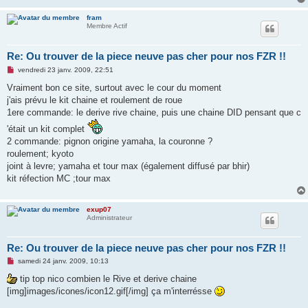
fram
Membre Actif
Re: Ou trouver de la piece neuve pas cher pour nos FZR !!
M
vendredi 23 janv. 2009, 22:51
e
s
Vraiment bon ce site, surtout avec le cour du moment
s
j'ais prévu le kit chaine et roulement de roue
a
g
1ere commande: le derive rive chaine, puis une chaine DID pensant que c
e
n
'était un kit complet
o
2 commande: pignon origine yamaha, la couronne ?
n
l
roulement; kyoto
u
joint à levre; yamaha et tour max (également diffusé par bhir)
kit réfection MC ;tour max
exup07
Administrateur
Re: Ou trouver de la piece neuve pas cher pour nos FZR !!
M
samedi 24 janv. 2009, 10:13
e
s
tip top nico combien le Rive et derive chaine
s
[img]images/icones/icon12.gif[/img] ça m'interrésse
a
g