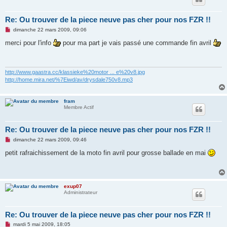
u
Re: Ou trouver de la piece neuve pas cher pour nos FZR !!
M
dimanche 22 mars 2009, 09:06
e
s
merci pour l'info
pour ma part je vais passé une commande fin avril
s
a
g
e
n
http://www.gaastra.cc/klassieke%20motor ... e%20v8.jpg
o
http://home.mira.net/%7Eiwd/av/drysdale750v8.mp3
n
l
u
fram
Membre Actif
Re: Ou trouver de la piece neuve pas cher pour nos FZR !!
M
dimanche 22 mars 2009, 09:46
e
s
petit rafraichissement de la moto fin avril pour grosse ballade en mai
s
a
g
e
n
exup07
o
Administrateur
n
l
u
Re: Ou trouver de la piece neuve pas cher pour nos FZR !!
M
mardi 5 mai 2009, 18:05