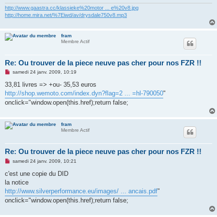
e
n
http://www.gaastra.cc/klassieke%20motor ... e%20v8.jpg
o
http://home.mira.net/%7Eiwd/av/drysdale750v8.mp3
n
l
u
fram
Membre Actif
Re: Ou trouver de la piece neuve pas cher pour nos FZR !!
M
samedi 24 janv. 2009, 10:19
e
s
33,81 livres => +ou- 35,53 euros
s
http://shop.wemoto.com/index.dyn?flag=2 ... =hl-790050
"
a
g
onclick="window.open(this.href);return false;
e
n
o
n
fram
l
Membre Actif
u
Re: Ou trouver de la piece neuve pas cher pour nos FZR !!
M
samedi 24 janv. 2009, 10:21
e
s
c'est une copie du DID
s
la notice
a
g
http://www.silverperformance.eu/images/ ... ancais.pdf
"
e
onclick="window.open(this.href);return false;
n
o
n