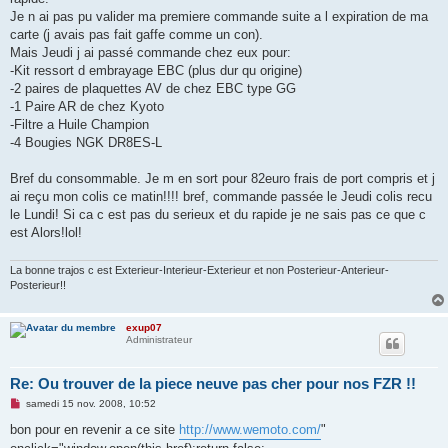
a
g
Je n ai pas pu valider ma premiere commande suite a l expiration de ma
e
carte (j avais pas fait gaffe comme un con).
n
o
Mais Jeudi j ai passé commande chez eux pour:
n
-Kit ressort d embrayage EBC (plus dur qu origine)
l
u
-2 paires de plaquettes AV de chez EBC type GG
-1 Paire AR de chez Kyoto
-Filtre a Huile Champion
-4 Bougies NGK DR8ES-L
Bref du consommable. Je m en sort pour 82euro frais de port compris et j
ai reçu mon colis ce matin!!!! bref, commande passée le Jeudi colis recu
le Lundi! Si ca c est pas du serieux et du rapide je ne sais pas ce que c
est Alors!lol!
La bonne trajos c est Exterieur-Interieur-Exterieur et non Posterieur-Anterieur-
Posterieur!!
exup07
Administrateur
Re: Ou trouver de la piece neuve pas cher pour nos FZR !!
M
samedi 15 nov. 2008, 10:52
e
s
bon pour en revenir a ce site
http://www.wemoto.com/
"
s