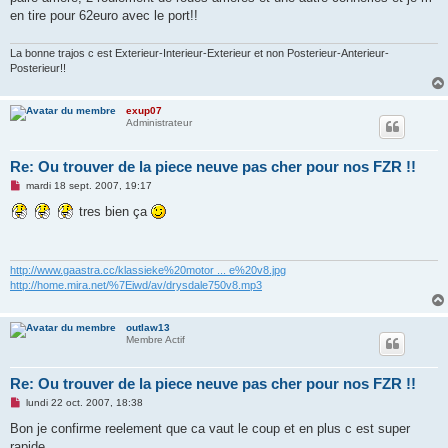
n
en tire pour 62euro avec le port!!
l
u
La bonne trajos c est Exterieur-Interieur-Exterieur et non Posterieur-Anterieur-
Posterieur!!
exup07
Administrateur
Re: Ou trouver de la piece neuve pas cher pour nos FZR !!
M
mardi 18 sept. 2007, 19:17
e
s
tres bien ça
s
a
g
e
n
http://www.gaastra.cc/klassieke%20motor ... e%20v8.jpg
o
http://home.mira.net/%7Eiwd/av/drysdale750v8.mp3
n
l
u
outlaw13
Membre Actif
Re: Ou trouver de la piece neuve pas cher pour nos FZR !!
M
lundi 22 oct. 2007, 18:38
e
s
Bon je confirme reelement que ca vaut le coup et en plus c est super
s
rapide.