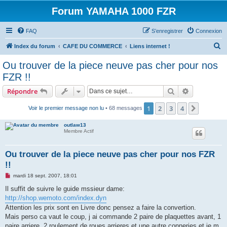
Forum YAMAHA 1000 FZR
FAQ
S’enregistrer
Connexion
R
Index du forum
CAFE DU COMMERCE
Liens internet !
e
Ou trouver de la piece neuve pas cher pour nos
c
FZR !!
h
Rechercher
Recherche 
Répondre
e
r
1
2
3
4
Suivant
Voir le premier message non lu
• 68 messages
c
outlaw13
h
Membre Actif
e
Ou trouver de la piece neuve pas cher pour nos FZR
r
!!
M
mardi 18 sept. 2007, 18:01
e
s
Il suffit de suivre le guide mssieur dame:
s
http://shop.wemoto.com/index.dyn
a
g
Attention les prix sont en Livre donc pensez a faire la convertion.
e
Mais perso ca vaut le coup, j ai commande 2 paire de plaquettes avant, 1
n
o
paire arriere, 2 roulement de roues arrieres et une autre conneries et je m