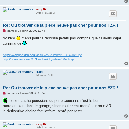
l
u
exup07
Administrateur
Re: Ou trouver de la piece neuve pas cher pour nos FZR !!
M
samedi 24 janv. 2009, 11:44
e
s
ok nico
merci pour ta réponse javais pas compris que tu avais dejat
s
commandé
a
g
e
n
http://www.gaastra.cc/klassieke%20motor ... e%20v8.jpg
o
http://home.mira.net/%7Eiwd/av/drysdale750v8.mp3
n
l
u
fram
Membre Actif
Re: Ou trouver de la piece neuve pas cher pour nos FZR !!
M
samedi 21 mars 2009, 23:54
e
s
le joint cache poussière du porte couronne n'est le bon
s
moto en plan dans le garage, sinon roulement monté sur roue AR
a
g
le derive/rive chaine fait l'affaire, testé par peter
e
n
o
n
exup07
l
Administrateur