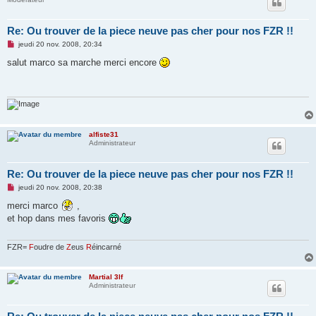
Re: Ou trouver de la piece neuve pas cher pour nos FZR !!
M
jeudi 20 nov. 2008, 20:34
e
s
salut marco sa marche merci encore
s
a
g
e
n
o
n
l
alfiste31
u
Administrateur
Re: Ou trouver de la piece neuve pas cher pour nos FZR !!
M
jeudi 20 nov. 2008, 20:38
e
s
merci marco
,
s
et hop dans mes favoris
a
g
e
n
FZR=
F
oudre de
Z
eus
R
éincarné
o
n
l
Martial 3lf
u
Administrateur