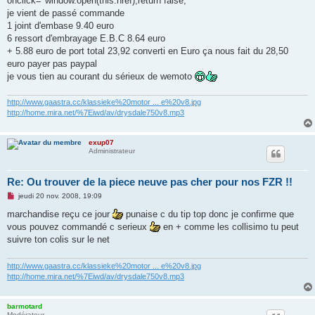
onclick="window.open(this.href);return false;
a
g
je vient de passé commande
e
1 joint d'embase 9.40 euro
n
o
6 ressort d'embrayage E.B.C 8.64 euro
n
+ 5.88 euro de port total 23,92 converti en Euro ça nous fait du 28,50
l
u
euro payer pas paypal
je vous tien au courant du sérieux de wemoto
http://www.gaastra.cc/klassieke%20motor ... e%20v8.jpg
http://home.mira.net/%7Eiwd/av/drysdale750v8.mp3
exup07
Administrateur
Re: Ou trouver de la piece neuve pas cher pour nos FZR !!
M
jeudi 20 nov. 2008, 19:09
e
s
marchandise reçu ce jour
punaise c du tip top donc je confirme que
s
vous pouvez commandé c serieux
en + comme les collisimo tu peut
a
g
suivre ton colis sur le net
e
n
o
http://www.gaastra.cc/klassieke%20motor ... e%20v8.jpg
n
http://home.mira.net/%7Eiwd/av/drysdale750v8.mp3
l
u
barmotard
Modérateur