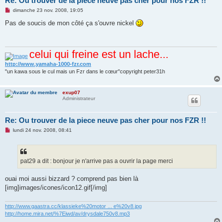
Re: Ou trouver de la piece neuve pas cher pour nos FZR !!
M
dimanche 23 nov. 2008, 19:05
e
s
Pas de soucis de mon côté ça s'ouvre nickel
s
a
g
e
celui qui freine est un lache...
n
o
n
http://www.yamaha-1000-fzr.com
l
"un kawa sous le cul mais un Fzr dans le cœur"copyright peter31h
u
exup07
Administrateur
Re: Ou trouver de la piece neuve pas cher pour nos FZR !!
M
lundi 24 nov. 2008, 08:41
e
s
s
a
g
pat29 a dit : bonjour je n'arrive pas a ouvrir la page merci
e
n
o
ouai moi aussi bizzard ? comprend pas bien là
n
[img]images/icones/icon12.gif[/img]
l
u
http://www.gaastra.cc/klassieke%20motor ... e%20v8.jpg
http://home.mira.net/%7Eiwd/av/drysdale750v8.mp3