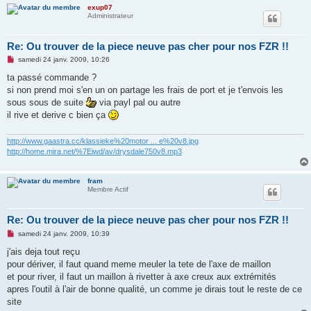
l
exup07
u
Administrateur
Re: Ou trouver de la piece neuve pas cher pour nos FZR !!
M
samedi 24 janv. 2009, 10:26
e
s
ta passé commande ?
s
si non prend moi s'en un on partage les frais de port et je t'envois les
a
g
sous sous de suite
via payl pal ou autre
e
il rive et derive c bien ça
n
o
n
http://www.gaastra.cc/klassieke%20motor ... e%20v8.jpg
l
u
http://home.mira.net/%7Eiwd/av/drysdale750v8.mp3
fram
Membre Actif
Re: Ou trouver de la piece neuve pas cher pour nos FZR !!
M
samedi 24 janv. 2009, 10:39
e
s
j'ais deja tout reçu
s
pour dériver, il faut quand meme meuler la tete de l'axe de maillon
a
g
et pour river, il faut un maillon à rivetter à axe creux aux extrémités
e
apres l'outil à l'air de bonne qualité, un comme je dirais tout le reste de ce
n
o
site
n