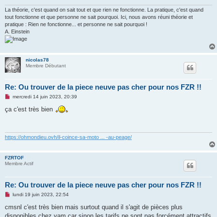
n
o
La théorie, c'est quand on sait tout et que rien ne fonctionne. La pratique, c'est quand
n
tout fonctionne et que personne ne sait pourquoi. Ici, nous avons réuni théorie et
l
pratique : Rien ne fonctionne... et personne ne sait pourquoi !
u
A. Einstein
nicolas78
Membre Débutant
Re: Ou trouver de la piece neuve pas cher pour nos FZR !!
M
mercredi 14 juin 2023, 20:39
e
s
ça c'est très bien
s
a
g
e
n
https://ohmondieu.ovh/il-coince-sa-moto ... -au-peage/
o
n
l
FZRTOF
u
Membre Actif
Re: Ou trouver de la piece neuve pas cher pour nos FZR !!
M
lundi 19 juin 2023, 22:54
e
s
cmsnl c'est très bien mais surtout quand il s'agit de pièces plus
s
disponibles chez yam car sinon les tarifs ne sont pas forcément attractifs