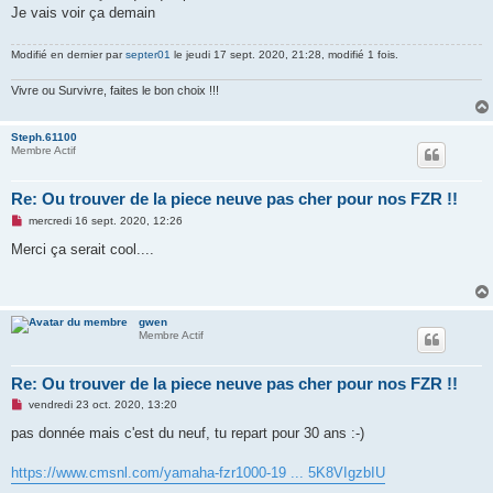
s
Je vais voir ça demain
a
g
e
Modifié en dernier par
septer01
le jeudi 17 sept. 2020, 21:28, modifié 1 fois.
n
o
n
Vivre ou Survivre, faites le bon choix !!!
l
u
Steph.61100
Membre Actif
Re: Ou trouver de la piece neuve pas cher pour nos FZR !!
M
mercredi 16 sept. 2020, 12:26
e
s
Merci ça serait cool....
s
a
g
e
n
gwen
o
Membre Actif
n
l
u
Re: Ou trouver de la piece neuve pas cher pour nos FZR !!
M
vendredi 23 oct. 2020, 13:20
e
s
pas donnée mais c'est du neuf, tu repart pour 30 ans :-)
s
a
g
https://www.cmsnl.com/yamaha-fzr1000-19 ... 5K8VIgzbIU
e