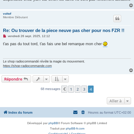
a
g
e
n
voltof
o
Membre Débutant
n
l
u
Re: Ou trouver de la piece neuve pas cher pour nos FZR !!
M
vendredi 26 sept. 2025, 12:12
e
s
t'as pas du tout tord, t'as fais une bel remarque mon cher
s
a
g
e
n
Le shop radiocommandé révèle la magie du mouvement.
o
https://shop-radiocommande.com
n
l
u
Répondre
1
2
3
4
Précédente
68 messages
Aller à
Index du forum
Heures au format
UTC+02:00
Développé par
phpBB
® Forum Software © phpBB Limited
Traduit par
phpBB-fr.com
Confidentialité
|
Conditions