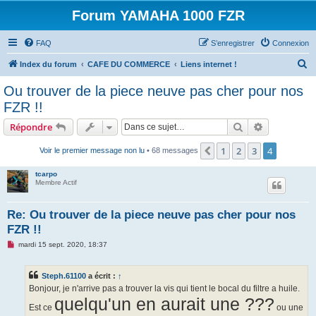
Forum YAMAHA 1000 FZR
FAQ
S’enregistrer
Connexion
R
Index du forum
CAFE DU COMMERCE
Liens internet !
e
Ou trouver de la piece neuve pas cher pour nos
c
FZR !!
h
Rechercher
Recherche 
Répondre
e
r
1
2
3
4
Précédente
Voir le premier message non lu
• 68 messages
c
tcarpo
h
Membre Actif
e
Re: Ou trouver de la piece neuve pas cher pour nos
r
FZR !!
M
mardi 15 sept. 2020, 18:37
e
s
s
Steph.61100
a écrit :
↑
a
g
Bonjour, je n'arrive pas a trouver la vis qui tient le bocal du filtre a huile.
e
quelqu'un en aurait une ???
n
Est ce
ou une
o