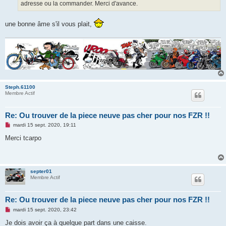
n
adresse ou la commander. Merci d'avance.
l
u
une bonne âme s'il vous plait,
Steph.61100
Membre Actif
Re: Ou trouver de la piece neuve pas cher pour nos FZR !!
M
mardi 15 sept. 2020, 19:11
e
s
Merci tcarpo
s
a
g
e
n
septer01
o
Membre Actif
n
l
u
Re: Ou trouver de la piece neuve pas cher pour nos FZR !!
M
mardi 15 sept. 2020, 23:42
e
s
Je dois avoir ça à quelque part dans une caisse.