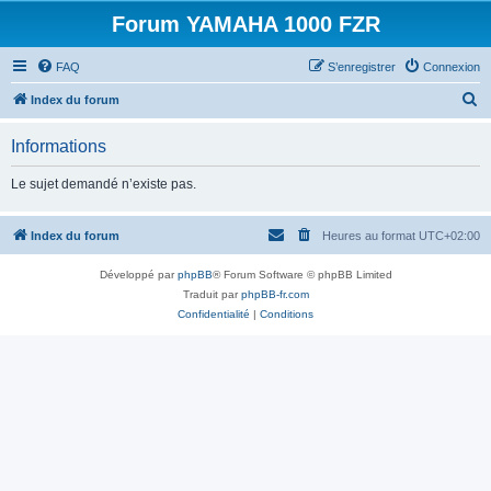
Forum YAMAHA 1000 FZR
FAQ
S’enregistrer
Connexion
R
Index du forum
e
Informations
c
h
Le sujet demandé n’existe pas.
e
r
Index du forum
Heures au format
UTC+02:00
c
Développé par
phpBB
® Forum Software © phpBB Limited
h
Traduit par
phpBB-fr.com
e
Confidentialité
|
Conditions
r