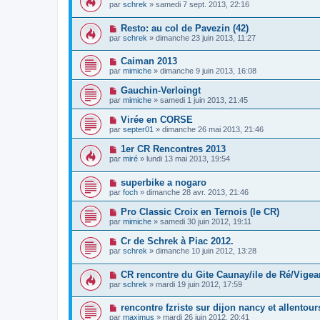
par
schrek
» samedi 7 sept. 2013, 22:16
Resto: au col de Pavezin (42)
par
schrek
» dimanche 23 juin 2013, 11:27
Caiman 2013
par
mimiche
» dimanche 9 juin 2013, 16:08
Gauchin-Verloingt
par
mimiche
» samedi 1 juin 2013, 21:45
Virée en CORSE
par
septer01
» dimanche 26 mai 2013, 21:46
1er CR Rencontres 2013
par
miré
» lundi 13 mai 2013, 19:54
superbike a nogaro
par
foch
» dimanche 28 avr. 2013, 21:46
Pro Classic Croix en Ternois (le CR)
par
mimiche
» samedi 30 juin 2012, 19:11
Cr de Schrek à Piac 2012.
par
schrek
» dimanche 10 juin 2012, 13:28
CR rencontre du Gite Caunay/ile de Ré/Vigea
par
schrek
» mardi 19 juin 2012, 17:59
rencontre fzriste sur dijon nancy et allentour
par
maximus
» mardi 26 juin 2012, 20:41