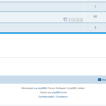
7
60
1
2
3
4
5
Nou
Développé par
phpBB
® Forum Software © phpBB Limited
Traduit par
phpBB-fr.com
Confidentialité
|
Conditions