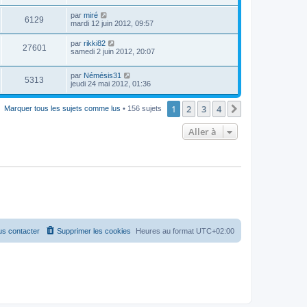
par
miré
6129
mardi 12 juin 2012, 09:57
par
rikki82
27601
samedi 2 juin 2012, 20:07
par
Némésis31
5313
jeudi 24 mai 2012, 01:36
1
2
3
4
Suivante
Marquer tous les sujets comme lus
• 156 sujets
Aller à
s contacter
Supprimer les cookies
Heures au format
UTC+02:00