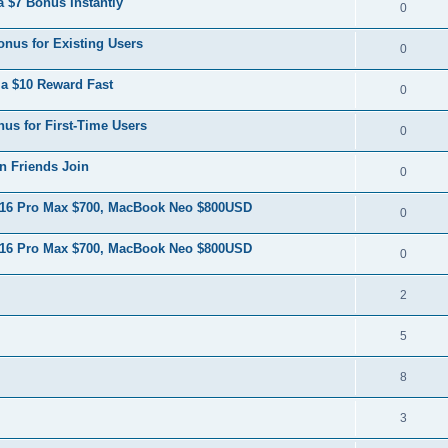
 $7 Bonus Instantly
0
onus for Existing Users
0
a $10 Reward Fast
0
us for First-Time Users
0
n Friends Join
0
 16 Pro Max $700, MacBook Neo $800USD
0
 16 Pro Max $700, MacBook Neo $800USD
0
2
5
8
3