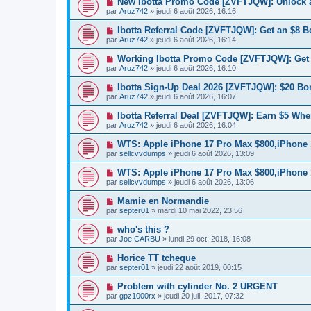
New Ibotta Promo Code [ZVFTJQW]: Unlock a
par
Aruz742
» jeudi 6 août 2026, 16:16
Ibotta Referral Code [ZVFTJQW]: Get an $8 B
par
Aruz742
» jeudi 6 août 2026, 16:14
Working Ibotta Promo Code [ZVFTJQW]: Get 
par
Aruz742
» jeudi 6 août 2026, 16:10
Ibotta Sign-Up Deal 2026 [ZVFTJQW]: $20 Bon
par
Aruz742
» jeudi 6 août 2026, 16:07
Ibotta Referral Deal [ZVFTJQW]: Earn $5 Whe
par
Aruz742
» jeudi 6 août 2026, 16:04
WTS: Apple iPhone 17 Pro Max $800,iPhone
par
sellcvvdumps
» jeudi 6 août 2026, 13:09
WTS: Apple iPhone 17 Pro Max $800,iPhone
par
sellcvvdumps
» jeudi 6 août 2026, 13:06
Mamie en Normandie
par
septer01
» mardi 10 mai 2022, 23:56
who's this ?
par
Joe CARBU
» lundi 29 oct. 2018, 16:08
Horice TT tcheque
par
septer01
» jeudi 22 août 2019, 00:15
Problem with cylinder No. 2 URGENT
par
gpz1000rx
» jeudi 20 juil. 2017, 07:32