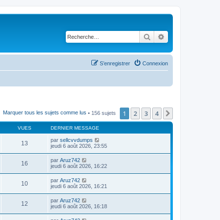
Rechercher
Recherche avancé
S’enregistrer
Connexion
1
2
3
4
Suivante
Marquer tous les sujets comme lus
• 156 sujets
VUES
DERNIER MESSAGE
par
sellcvvdumps
13
jeudi 6 août 2026, 23:55
par
Aruz742
16
jeudi 6 août 2026, 16:22
par
Aruz742
10
jeudi 6 août 2026, 16:21
par
Aruz742
12
jeudi 6 août 2026, 16:18