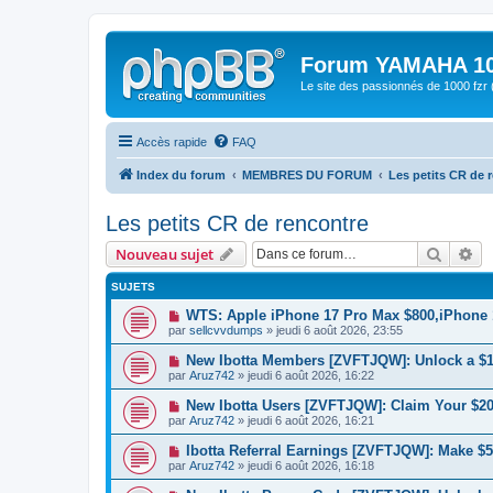
Forum YAMAHA 10
Le site des passionnés de 1000 f
Accès rapide
FAQ
Index du forum
MEMBRES DU FORUM
Les petits CR de 
Les petits CR de rencontre
Recher
Re
Nouveau sujet
SUJETS
WTS: Apple iPhone 17 Pro Max $800,iPhone
par
sellcvvdumps
» jeudi 6 août 2026, 23:55
New Ibotta Members [ZVFTJQW]: Unlock a 
par
Aruz742
» jeudi 6 août 2026, 16:22
New Ibotta Users [ZVFTJQW]: Claim Your $2
par
Aruz742
» jeudi 6 août 2026, 16:21
Ibotta Referral Earnings [ZVFTJQW]: Make $5 
par
Aruz742
» jeudi 6 août 2026, 16:18