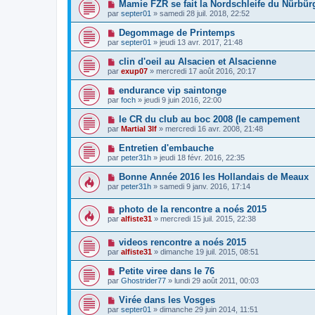
Mamie FZR se fait la Nordschleife du Nürbür
par
septer01
» samedi 28 juil. 2018, 22:52
Degommage de Printemps
par
septer01
» jeudi 13 avr. 2017, 21:48
clin d'oeil au Alsacien et Alsacienne
par
exup07
» mercredi 17 août 2016, 20:17
endurance vip saintonge
par
foch
» jeudi 9 juin 2016, 22:00
le CR du club au boc 2008 (le campement
par
Martial 3lf
» mercredi 16 avr. 2008, 21:48
Entretien d'embauche
par
peter31h
» jeudi 18 févr. 2016, 22:35
Bonne Année 2016 les Hollandais de Meaux
par
peter31h
» samedi 9 janv. 2016, 17:14
photo de la rencontre a noés 2015
par
alfiste31
» mercredi 15 juil. 2015, 22:38
videos rencontre a noés 2015
par
alfiste31
» dimanche 19 juil. 2015, 08:51
Petite viree dans le 76
par
Ghostrider77
» lundi 29 août 2011, 00:03
Virée dans les Vosges
par
septer01
» dimanche 29 juin 2014, 11:51