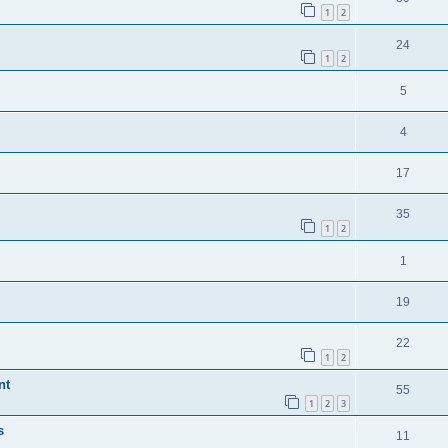
1
2
24
1
2
5
4
17
35
1
2
1
19
22
1
2
nt
55
1
2
3
s
11