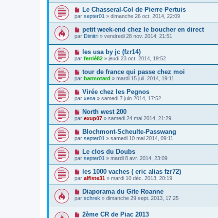
Le Chasseral-Col de Pierre Pertuis
par
septer01
» dimanche 26 oct. 2014, 22:09
petit week-end chez le boucher en direct
par
Dimitri
» vendredi 28 nov. 2014, 21:51
les usa by jc (fzr14)
par
ferrié82
» jeudi 23 oct. 2014, 19:52
tour de france qui passe chez moi
par
barmotard
» mardi 15 juil. 2014, 19:11
Virée chez les Pegnos
par
xena
» samedi 7 juin 2014, 17:52
North west 200
par
exup07
» samedi 24 mai 2014, 21:29
Blochmont-Scheulte-Passwang
par
septer01
» samedi 10 mai 2014, 09:11
Le clos du Doubs
par
septer01
» mardi 8 avr. 2014, 23:09
les 1000 vaches ( eric alias fzr72)
par
alfiste31
» mardi 10 déc. 2013, 20:19
Diaporama du Gite Roanne
par
schrek
» dimanche 29 sept. 2013, 17:25
2ème CR de Piac 2013