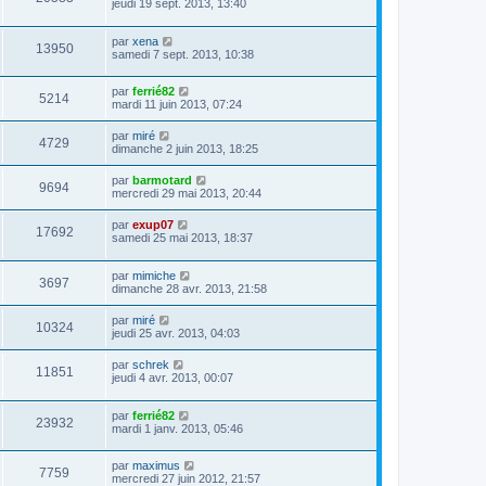
jeudi 19 sept. 2013, 13:40
par
xena
13950
samedi 7 sept. 2013, 10:38
par
ferrié82
5214
mardi 11 juin 2013, 07:24
par
miré
4729
dimanche 2 juin 2013, 18:25
par
barmotard
9694
mercredi 29 mai 2013, 20:44
par
exup07
17692
samedi 25 mai 2013, 18:37
par
mimiche
3697
dimanche 28 avr. 2013, 21:58
par
miré
10324
jeudi 25 avr. 2013, 04:03
par
schrek
11851
jeudi 4 avr. 2013, 00:07
par
ferrié82
23932
mardi 1 janv. 2013, 05:46
par
maximus
7759
mercredi 27 juin 2012, 21:57