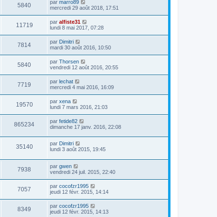
par
marro89
5840
mercredi 29 août 2018, 17:51
par
alfiste31
11719
lundi 8 mai 2017, 07:28
par
Dimitri
7814
mardi 30 août 2016, 10:50
par
Thorsen
5840
vendredi 12 août 2016, 20:55
par
lechat
7719
mercredi 4 mai 2016, 16:09
par
xena
19570
lundi 7 mars 2016, 21:03
par
fetide82
865234
dimanche 17 janv. 2016, 22:08
par
Dimitri
35140
lundi 3 août 2015, 19:45
par
gwen
7938
vendredi 24 juil. 2015, 22:40
par
cocofzr1995
7057
jeudi 12 févr. 2015, 14:14
par
cocofzr1995
8349
jeudi 12 févr. 2015, 14:13