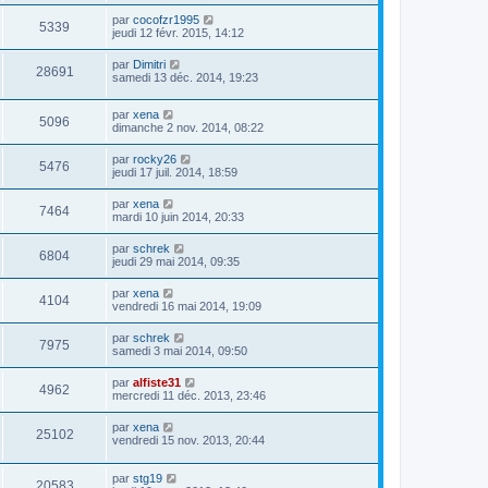
par
cocofzr1995
5339
jeudi 12 févr. 2015, 14:12
par
Dimitri
28691
samedi 13 déc. 2014, 19:23
par
xena
5096
dimanche 2 nov. 2014, 08:22
par
rocky26
5476
jeudi 17 juil. 2014, 18:59
par
xena
7464
mardi 10 juin 2014, 20:33
par
schrek
6804
jeudi 29 mai 2014, 09:35
par
xena
4104
vendredi 16 mai 2014, 19:09
par
schrek
7975
samedi 3 mai 2014, 09:50
par
alfiste31
4962
mercredi 11 déc. 2013, 23:46
par
xena
25102
vendredi 15 nov. 2013, 20:44
par
stg19
20583