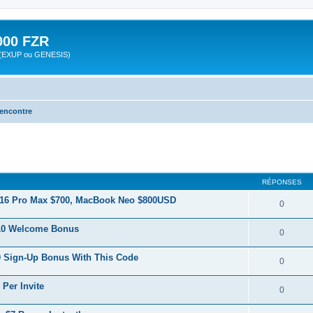
00 FZR
zr (EXUP ou GENESIS)
rencontre
cher
cherche avancée
RÉPONSES
 16 Pro Max $700, MacBook Neo $800USD
0
$10 Welcome Bonus
0
0 Sign-Up Bonus With This Code
0
Per Invite
0