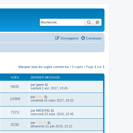
Rechercher
Recherche avancé
S’enregistrer
Connexion
Marquer tous les sujets comme lus
• 9 sujets • Page
1
sur
1
VUES
DERNIER MESSAGE
par
gwen
5835
samedi 1 avr. 2017, 19:45
par
Pipo
14369
vendredi 10 mars 2017, 19:31
par
MICKY91
7373
mercredi 23 sept. 2015, 22:45
par
CAL70
4230
dimanche 21 juin 2015, 21:21