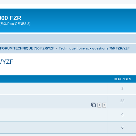
00 FZR
zr (EXUP ou GENESIS)
FORUM TECHNIQUE 750 FZR/YZF
Technique ,foire aux questions 750 FZR/YZF
R/YZF
cher
cherche avancée
RÉPONSES
2
23
1
2
9
0