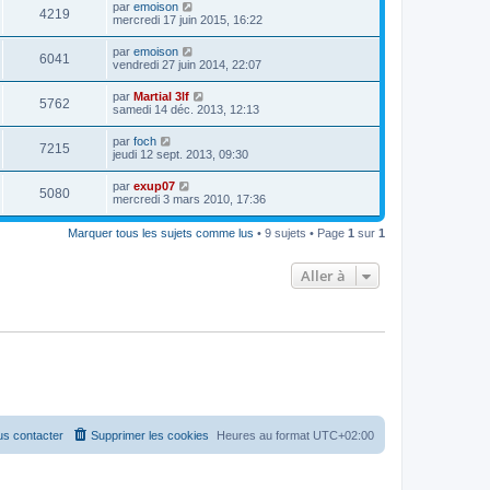
par
emoison
4219
mercredi 17 juin 2015, 16:22
par
emoison
6041
vendredi 27 juin 2014, 22:07
par
Martial 3lf
5762
samedi 14 déc. 2013, 12:13
par
foch
7215
jeudi 12 sept. 2013, 09:30
par
exup07
5080
mercredi 3 mars 2010, 17:36
Marquer tous les sujets comme lus
• 9 sujets • Page
1
sur
1
Aller à
s contacter
Supprimer les cookies
Heures au format
UTC+02:00