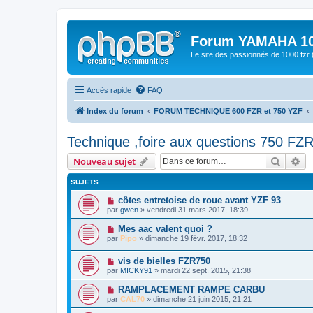
Forum YAMAHA 10
Le site des passionnés de 1000 f
Accès rapide
FAQ
Index du forum
FORUM TECHNIQUE 600 FZR et 750 YZF
Technique ,foire aux questions 750 FZ
Recher
Re
Nouveau sujet
SUJETS
côtes entretoise de roue avant YZF 93
par
gwen
» vendredi 31 mars 2017, 18:39
Mes aac valent quoi ?
par
Pipo
» dimanche 19 févr. 2017, 18:32
vis de bielles FZR750
par
MICKY91
» mardi 22 sept. 2015, 21:38
RAMPLACEMENT RAMPE CARBU
par
CAL70
» dimanche 21 juin 2015, 21:21