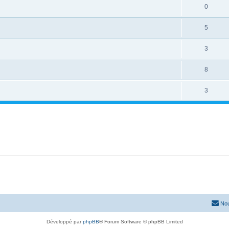
0
5
3
8
3
Nou
Développé par
phpBB
® Forum Software © phpBB Limited