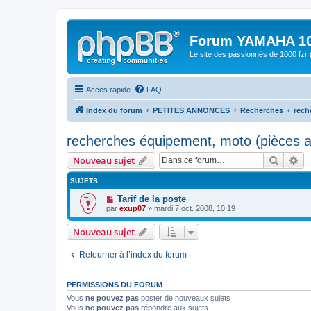
Forum YAMAHA 10
Le site des passionnés de 1000 f
Accès rapide
FAQ
Index du forum
PETITES ANNONCES
Recherches
rech
recherches équipement, moto (pièces au
Recher
Re
Nouveau sujet
SUJETS
Tarif de la poste
par
exup07
» mardi 7 oct. 2008, 10:19
Nouveau sujet
Retourner à l’index du forum
PERMISSIONS DU FORUM
Vous
ne pouvez pas
poster de nouveaux sujets
Vous
ne pouvez pas
répondre aux sujets