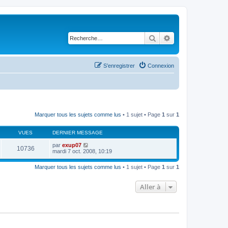
Rechercher
Recherche avancé
S’enregistrer
Connexion
Marquer tous les sujets comme lus
• 1 sujet • Page
1
sur
1
VUES
DERNIER MESSAGE
par
exup07
10736
mardi 7 oct. 2008, 10:19
Marquer tous les sujets comme lus
• 1 sujet • Page
1
sur
1
Aller à