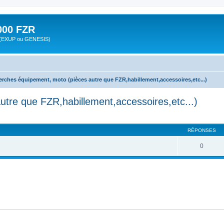
00 FZR
zr (EXUP ou GENESIS)
erches équipement, moto (pièces autre que FZR,habillement,accessoires,etc...)
tre que FZR,habillement,accessoires,etc...)
cher
cherche avancée
RÉPONSES
0