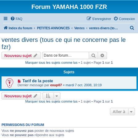
Forum YAMAHA 1000 FZR
FAQ
S’enregistrer
Connexion
R
Index du forum
PETITES ANNONCES
Ventes
ventes divers (tous ce qui ne concerne pas le fzr)
e
ventes divers (tous ce qui ne concerne pas le
c
fzr)
h
Rechercher
Recherche avanc
Nouveau sujet
e
Marquer tous les sujets comme lus
• 1 sujet • Page
1
sur
1
r
Sujets
c
h
Tarif de la poste
Dernier message par
exup07
«
mardi 7 oct. 2008, 10:19
e
r
Nouveau sujet
Marquer tous les sujets comme lus
• 1 sujet • Page
1
sur
1
Aller à
PERMISSIONS DU FORUM
Vous
ne pouvez pas
poster de nouveaux sujets
Vous
ne pouvez pas
répondre aux sujets