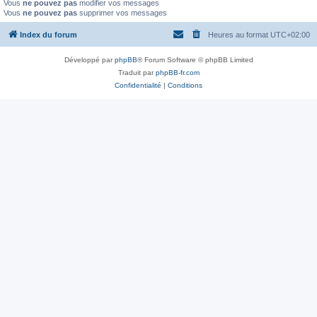
Vous
ne pouvez pas
modifier vos messages
Vous
ne pouvez pas
supprimer vos messages
Index du forum
Heures au format
UTC+02:00
Développé par
phpBB
® Forum Software © phpBB Limited
Traduit par
phpBB-fr.com
Confidentialité
|
Conditions