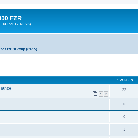
00 FZR
zr (EXUP ou GENESIS)
ces fzr 3lf exup (89-95)
cher
cherche avancée
RÉPONSES
France
22
1
2
0
0
1