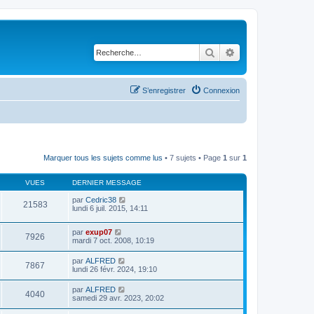
Rechercher
Recherche avancé
S’enregistrer
Connexion
Marquer tous les sujets comme lus
• 7 sujets • Page
1
sur
1
VUES
DERNIER MESSAGE
par
Cedric38
21583
lundi 6 juil. 2015, 14:11
par
exup07
7926
mardi 7 oct. 2008, 10:19
par
ALFRED
7867
lundi 26 févr. 2024, 19:10
par
ALFRED
4040
samedi 29 avr. 2023, 20:02