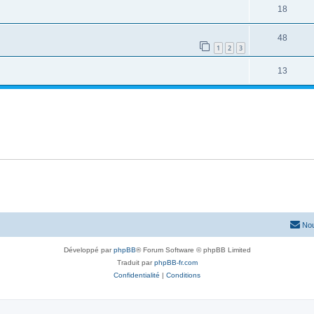
18
48
1
2
3
13
Nou
Développé par
phpBB
® Forum Software © phpBB Limited
Traduit par
phpBB-fr.com
Confidentialité
|
Conditions