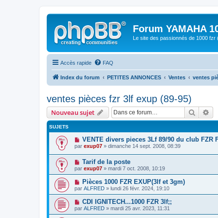
Forum YAMAHA 10
Le site des passionnés de 1000 f
Accès rapide
FAQ
Index du forum
PETITES ANNONCES
Ventes
ventes piè
ventes pièces fzr 3lf exup (89-95)
Recher
Re
Nouveau sujet
SUJETS
VENTE divers pieces 3Lf 89/90 du club FZR 
par
exup07
» dimanche 14 sept. 2008, 08:39
Tarif de la poste
par
exup07
» mardi 7 oct. 2008, 10:19
Pièces 1000 FZR EXUP(3lf et 3gm)
par
ALFRED
» lundi 26 févr. 2024, 19:10
CDI IGNITECH...1000 FZR 3lf;;
par
ALFRED
» mardi 25 avr. 2023, 11:31