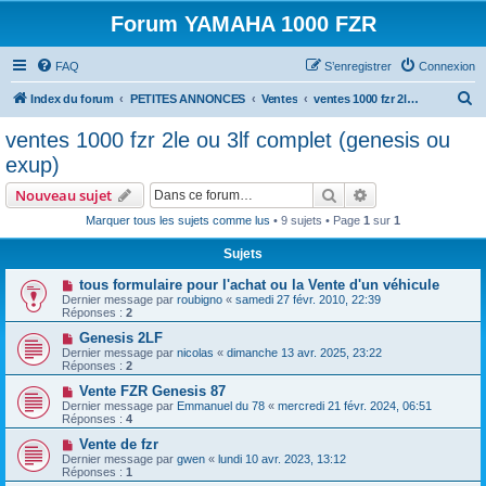
Forum YAMAHA 1000 FZR
FAQ
S’enregistrer
Connexion
R
Index du forum
PETITES ANNONCES
Ventes
ventes 1000 fzr 2le ou 3lf complet (genesis ou exup)
e
ventes 1000 fzr 2le ou 3lf complet (genesis ou
c
exup)
h
Rechercher
Recherche avanc
Nouveau sujet
e
Marquer tous les sujets comme lus
• 9 sujets • Page
1
sur
1
r
Sujets
c
h
tous formulaire pour l'achat ou la Vente d'un véhicule
Dernier message par
roubigno
«
samedi 27 févr. 2010, 22:39
e
Réponses :
2
r
Genesis 2LF
Dernier message par
nicolas
«
dimanche 13 avr. 2025, 23:22
Réponses :
2
Vente FZR Genesis 87
Dernier message par
Emmanuel du 78
«
mercredi 21 févr. 2024, 06:51
Réponses :
4
Vente de fzr
Dernier message par
gwen
«
lundi 10 avr. 2023, 13:12
Réponses :
1