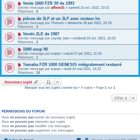
Vente 1000 FZR 3lf de 1993
Dernier message par
alfiste31
«
samedi 15 oct. 2022, 10:31
Réponses :
6
pièces de 3LF et un 3LF avec moteur hs
Dernier message par
Thorsen
«
dimanche 26 juin 2022, 20:19
Réponses :
3
Vends 2LE de 1987
Dernier message par
coyote_fute
«
vendredi 15 oct. 2021, 10:33
Réponses :
2
1000 exup 90
Dernier message par
tcarpo
«
mardi 27 juil. 2021, 11:18
Réponses :
1
Yamaha FZR 1000 GENESIS intégralement restauré
Dernier message par
tcarpo
«
lundi 24 mai 2021, 14:23
Réponses :
10
Nouveau sujet
Marquer tous les sujets comme lus
• 9 sujets • Page
1
sur
1
Aller à
PERMISSIONS DU FORUM
Vous
ne pouvez pas
poster de nouveaux sujets
Vous
ne pouvez pas
répondre aux sujets
Vous
ne pouvez pas
modifier vos messages
Vous
ne pouvez pas
supprimer vos messages
Index du forum
Heures au format
UTC+02:00