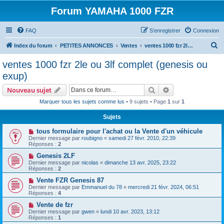
Forum YAMAHA 1000 FZR
FAQ
S’enregistrer
Connexion
R
Index du forum
PETITES ANNONCES
Ventes
ventes 1000 fzr 2le ou 3lf complet (genesis ou exup)
e
ventes 1000 fzr 2le ou 3lf complet (genesis ou
c
exup)
h
Rechercher
Recherche avanc
Nouveau sujet
e
Marquer tous les sujets comme lus
• 9 sujets • Page
1
sur
1
r
Sujets
c
h
tous formulaire pour l'achat ou la Vente d'un véhicule
Dernier message par
roubigno
«
samedi 27 févr. 2010, 22:39
e
Réponses :
2
r
Genesis 2LF
Dernier message par
nicolas
«
dimanche 13 avr. 2025, 23:22
Réponses :
2
Vente FZR Genesis 87
Dernier message par
Emmanuel du 78
«
mercredi 21 févr. 2024, 06:51
Réponses :
4
Vente de fzr
Dernier message par
gwen
«
lundi 10 avr. 2023, 13:12
Réponses :
1