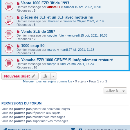
Vente 1000 FZR 3lf de 1993
Dernier message par
alfiste31
«
samedi 15 oct. 2022, 10:31
Réponses :
6
pièces de 3LF et un 3LF avec moteur hs
Dernier message par
Thorsen
«
dimanche 26 juin 2022, 20:19
Réponses :
3
Vends 2LE de 1987
Dernier message par
coyote_fute
«
vendredi 15 oct. 2021, 10:33
Réponses :
2
1000 exup 90
Dernier message par
tcarpo
«
mardi 27 juil. 2021, 11:18
Réponses :
1
Yamaha FZR 1000 GENESIS intégralement restauré
Dernier message par
tcarpo
«
lundi 24 mai 2021, 14:23
Réponses :
10
Nouveau sujet
Marquer tous les sujets comme lus
• 9 sujets • Page
1
sur
1
Aller à
PERMISSIONS DU FORUM
Vous
ne pouvez pas
poster de nouveaux sujets
Vous
ne pouvez pas
répondre aux sujets
Vous
ne pouvez pas
modifier vos messages
Vous
ne pouvez pas
supprimer vos messages
Index du forum
Heures au format
UTC+02:00