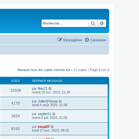
Rechercher
Recherche avancé
S’enregistrer
Connexion
Marquer tous les sujets comme lus
• 17 sujets • Page
1
sur
1
VUES
DERNIER MESSAGE
par
filou71
15509
mardi 19 oct. 2010, 21:18
par
Julien07exup
4170
lundi 4 août 2025, 11:49
par
septer01
3624
mardi 2 juil. 2024, 21:59
par
exup07
8193
lundi 27 nov. 2023, 06:02