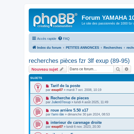
Forum YAMAHA 10
Le site des passionnés de 1000 f
Accès rapide
FAQ
Index du forum
PETITES ANNONCES
Recherches
rech
recherches pièces fzr 3lf exup (89-95)
Recher
Re
Nouveau sujet
SUJETS
Tarif de la poste
par
exup07
» mardi 7 oct. 2008, 10:19
Recherche de pieces
par
Julien07exup
» lundi 4 août 2025, 11:49
roue arrière 5.50 x17
par
l'ami râle
» dimanche 30 juin 2024, 08:53
interieur de carenage droite
par
exup07
» lundi 6 nov. 2023, 20:30