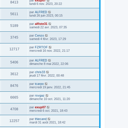
par
exup07
8413
lundi 6 nov. 2023, 20:22
par
ALFRED
5611
lundi 26 juin 2023, 00:15
par
alfiste31
5189
samedi 22 avr. 2023, 07:35
par
Cenzo
3745
samedi 4 févr. 2023, 17:29
par
FZRTOF
12717
mercredi 16 nov. 2022, 21:17
par
ALFRED
5406
dimanche 8 mai 2022, 22:06
par
chris33
3612
jeudi 17 févr. 2022, 00:48
par
tcarpo
8476
mercredi 19 janv. 2022, 21:45
par
rsvgaz
6665
dimanche 10 oct. 2021, 11:20
par
exup07
4708
mercredi 6 oct. 2021, 18:43
par
thiecand
12257
mardi 31 août 2021, 18:42