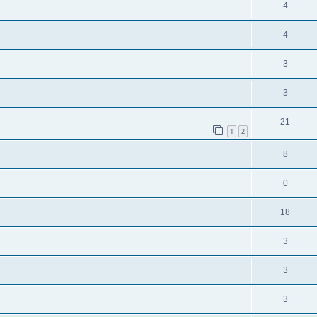
4
4
3
3
21
1
2
8
0
18
3
3
3