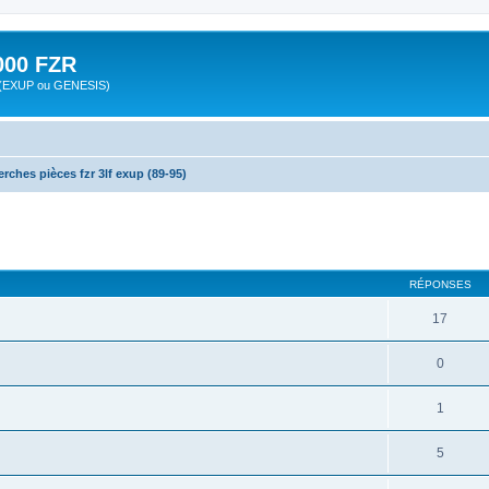
00 FZR
zr (EXUP ou GENESIS)
erches pièces fzr 3lf exup (89-95)
cher
cherche avancée
RÉPONSES
17
0
1
5