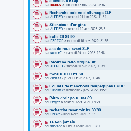
silencieux Exup
par
exup07
» dimanche 5 nov. 2023, 05:57
Recherche bobine d allumage 3LF
par
ALFRED
» mercredi 21 juin 2023, 11:54
Silencieux d'origine
par
ALFRED
» mercredi 19 avr. 2023, 23:51
bulle 3lf 89-90
par
FZRTOF
» mercredi 16 nov. 2022, 21:55
axe de roue avant 3LF
par
septer01
» samedi 29 oct. 2022, 12:48
Recerche rétro origine 3lf
par
ALFRED
» samedi 30 avr. 2022, 06:39
moteur 1000 fzr 3lf
par
chris33
» jeudi 17 févr. 2022, 00:48
Colliers de manchons rampe/pipes EXUP
par
Simon83
» dimanche 2 janv. 2022, 19:28
Rétro droit pour une 89
par
rsvgaz
» samedi 9 oct. 2021, 09:21
recherche reservoir fzr 89/90
par
Phils2r
» lundi 4 oct. 2021, 21:09
sait-on jamais.....
par
thiecand
» lundi 30 août 2021, 13:30