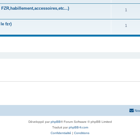
FZR,habillement,accessoires,etc...)
1
le fzr)
1
che avancée
Nou
Développé par
phpBB
® Forum Software © phpBB Limited
Traduit par
phpBB-fr.com
Confidentialité
|
Conditions