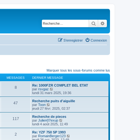
Rechercher
Recherche avancé
S’enregistrer
Connexion
Marquer tous les sous-forums comme lus
MESSAGES
DERNIER MESSAGE
Re: 1000FZR COMPLET BEL ETAT
8
V
par
rsvgaz
o
lundi 31 mars 2025, 19:36
i
r
Recherche puits d'aiguille
47
l
V
par
Toon
e
o
jeudi 27 févr. 2025, 02:37
d
i
e
r
Recherche de pieces
117
r
l
V
par
Julien07exup
n
e
o
lundi 4 août 2025, 11:49
i
d
i
e
e
r
Re: YZF 750 SP 1993
r
2
r
l
V
par
RomainBerger123
m
n
e
o
jeudi 26 oct. 2023, 12:49