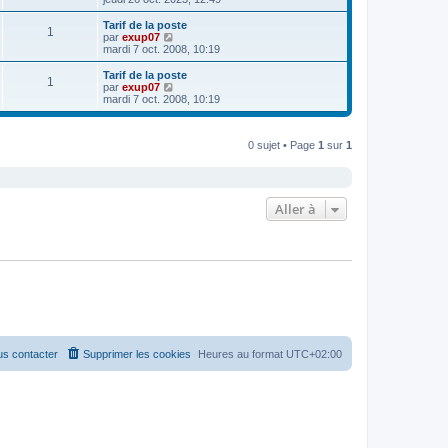
e
i
d
i
s
e
e
r
Tarif de la poste
s
r
1
r
l
V
par
exup07
a
m
n
e
o
mardi 7 oct. 2008, 10:19
g
e
i
d
i
e
s
e
e
r
Tarif de la poste
s
r
1
r
l
V
par
exup07
a
m
n
e
o
mardi 7 oct. 2008, 10:19
g
e
i
d
i
e
s
e
e
r
s
r
r
l
a
m
n
0 sujet • Page
1
sur
1
e
g
e
i
d
e
s
e
e
s
r
r
a
m
n
g
e
i
Aller à
e
s
e
s
r
a
m
g
e
e
s
s
a
g
e
s contacter
Supprimer les cookies
Heures au format
UTC+02:00