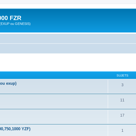
00 FZR
zr (EXUP ou GENESIS)
SUJETS
 ou exup)
3
11
17
00,750,1000 YZF)
1