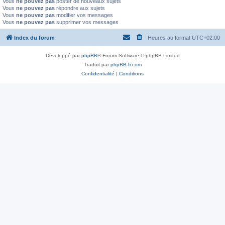
Vous
ne pouvez pas
poster de nouveaux sujets
Vous
ne pouvez pas
répondre aux sujets
Vous
ne pouvez pas
modifier vos messages
Vous
ne pouvez pas
supprimer vos messages
Index du forum
Heures au format
UTC+02:00
Développé par
phpBB
® Forum Software © phpBB Limited
Traduit par
phpBB-fr.com
Confidentialité
|
Conditions