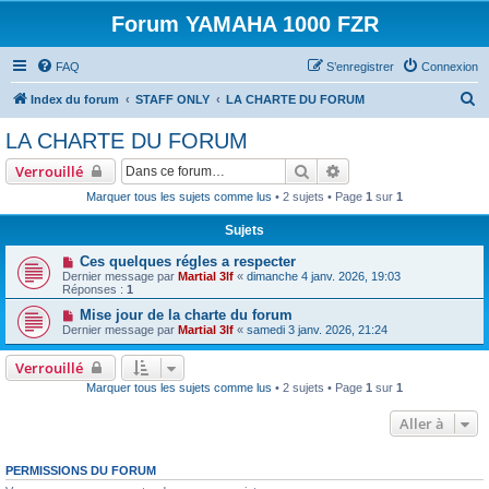
Forum YAMAHA 1000 FZR
FAQ
S’enregistrer
Connexion
R
Index du forum
STAFF ONLY
LA CHARTE DU FORUM
e
LA CHARTE DU FORUM
c
Rechercher
Recherche avancée
Verrouillé
h
Marquer tous les sujets comme lus
• 2 sujets • Page
1
sur
1
e
Sujets
r
c
Ces quelques régles a respecter
Dernier message par
Martial 3lf
«
dimanche 4 janv. 2026, 19:03
h
Réponses :
1
e
Mise jour de la charte du forum
Dernier message par
Martial 3lf
«
samedi 3 janv. 2026, 21:24
r
Verrouillé
Marquer tous les sujets comme lus
• 2 sujets • Page
1
sur
1
Aller à
PERMISSIONS DU FORUM