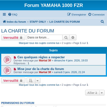
Forum YAMAHA 1000 FZR
FAQ
S’enregistrer
Connexion
R
Index du forum
STAFF ONLY
LA CHARTE DU FORUM
e
LA CHARTE DU FORUM
c
Rechercher
Recherche avancée
Verrouillé
h
Marquer tous les sujets comme lus
• 2 sujets • Page
1
sur
1
e
Sujets
r
c
Ces quelques régles a respecter
Dernier message par
Martial 3lf
«
dimanche 4 janv. 2026, 19:03
h
Réponses :
1
e
Mise jour de la charte du forum
Dernier message par
Martial 3lf
«
samedi 3 janv. 2026, 21:24
r
Verrouillé
Marquer tous les sujets comme lus
• 2 sujets • Page
1
sur
1
Aller à
PERMISSIONS DU FORUM