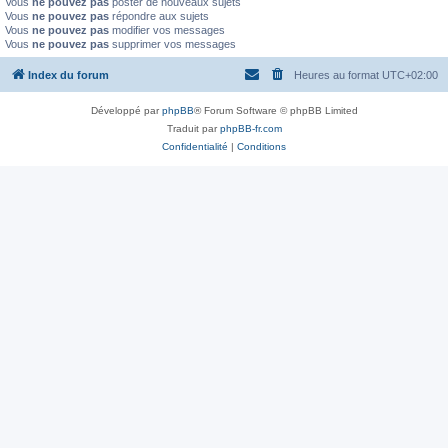
Vous
ne pouvez pas
poster de nouveaux sujets
Vous
ne pouvez pas
répondre aux sujets
Vous
ne pouvez pas
modifier vos messages
Vous
ne pouvez pas
supprimer vos messages
Index du forum
Heures au format
UTC+02:00
Développé par
phpBB
® Forum Software © phpBB Limited
Traduit par
phpBB-fr.com
Confidentialité
|
Conditions