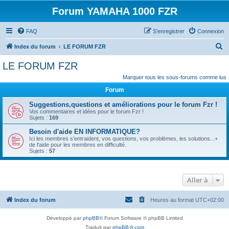
Forum YAMAHA 1000 FZR
FAQ
S’enregistrer
Connexion
R
Index du forum
LE FORUM FZR
e
LE FORUM FZR
c
Marquer tous les sous-forums comme lus
h
Forum
e
Suggestions,questions et améliorations pour le forum Fzr !
r
Vos commentaires et idées pour le forum Fzr !
Sujets :
169
c
Besoin d'aide EN INFORMATIQUE?
h
Ici les membres s'entraident, vos questions, vos problèmes, les solutions...+
e
de l'aide pour les membres en difficulté.
Sujets :
57
r
Aller à
Index du forum
Heures au format
UTC+02:00
Développé par
phpBB
® Forum Software © phpBB Limited
Traduit par
phpBB-fr.com