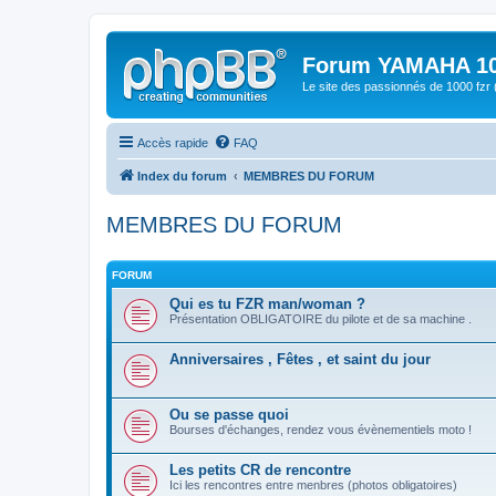
Forum YAMAHA 10
Le site des passionnés de 1000 f
Accès rapide
FAQ
Index du forum
MEMBRES DU FORUM
MEMBRES DU FORUM
FORUM
Qui es tu FZR man/woman ?
Présentation OBLIGATOIRE du pilote et de sa machine .
Anniversaires , Fêtes , et saint du jour
Ou se passe quoi
Bourses d'échanges, rendez vous évènementiels moto !
Les petits CR de rencontre
Ici les rencontres entre menbres (photos obligatoires)