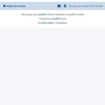
Index du forum
Heures au format
UTC+02:00
Développé par
phpBB
® Forum Software © phpBB Limited
Traduit par
phpBB-fr.com
Confidentialité
|
Conditions