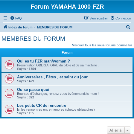
Forum YAMAHA 1000 FZR
FAQ
S’enregistrer
Connexion
R
Index du forum
MEMBRES DU FORUM
e
MEMBRES DU FORUM
c
Marquer tous les sous-forums comme lus
h
Forum
e
Qui es tu FZR man/woman ?
r
Présentation OBLIGATOIRE du pilote et de sa machine .
Sujets :
1754
c
Anniversaires , Fêtes , et saint du jour
h
Sujets :
429
e
Ou se passe quoi
r
Bourses d'échanges, rendez vous évènementiels moto !
Sujets :
322
Les petits CR de rencontre
Ici les rencontres entre menbres (photos obligatoires)
Sujets :
155
Aller à