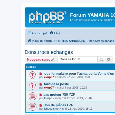
Forum YAMAHA 10
Le site des passionnés de 1000 f
Accès rapide
FAQ
Index du forum
PETITES ANNONCES
Dons,trocs,echang
Dons,trocs,echanges
Recher
Re
Nouveau sujet
SUJETS
tous formulaire pour l'achat ou la Vente d'un
par
exup07
» samedi 27 févr. 2010, 15:00
Tarif de la poste
par
exup07
» mardi 7 oct. 2008, 10:19
bas moteur 750 YZF
par
tcarpo
» mercredi 22 déc. 2021, 21:46
Don de pièces FZR
par
labbecanne
» lundi 23 nov. 2020, 15:19