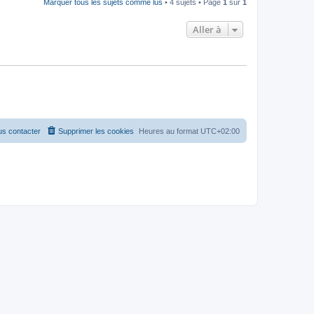
Marquer tous les sujets comme lus
• 4 sujets • Page
1
sur
1
Aller à
s contacter
Supprimer les cookies
Heures au format
UTC+02:00