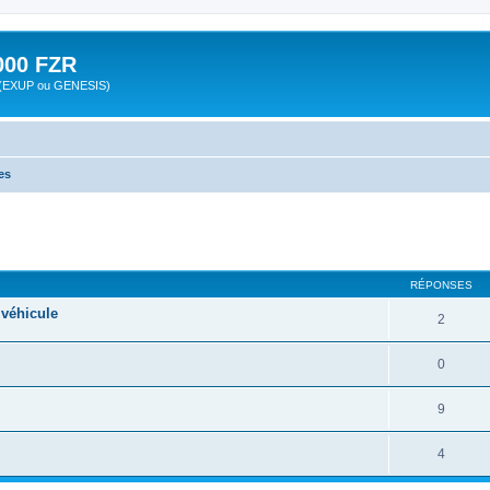
00 FZR
zr (EXUP ou GENESIS)
es
cher
cherche avancée
RÉPONSES
 véhicule
2
0
9
4