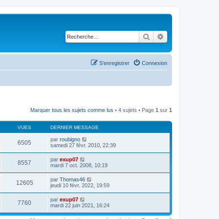
Rechercher
Recherche avancé
S’enregistrer
Connexion
Marquer tous les sujets comme lus
• 4 sujets • Page
1
sur
1
VUES
DERNIER MESSAGE
par
roubigno
6505
samedi 27 févr. 2010, 22:39
par
exup07
8557
mardi 7 oct. 2008, 10:19
par
Thomas46
12605
jeudi 10 févr. 2022, 19:59
par
exup07
7760
mardi 22 juin 2021, 16:24