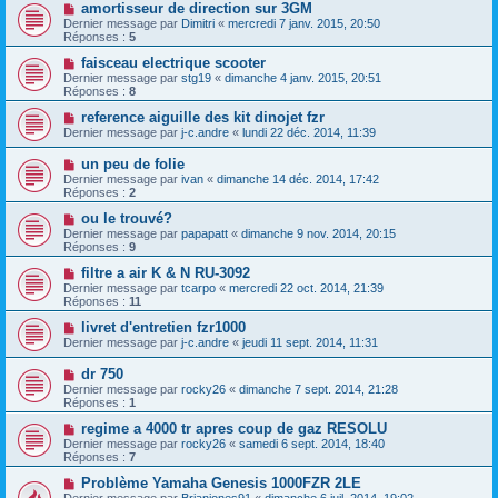
amortisseur de direction sur 3GM
Dernier message par
Dimitri
«
mercredi 7 janv. 2015, 20:50
Réponses :
5
faisceau electrique scooter
Dernier message par
stg19
«
dimanche 4 janv. 2015, 20:51
Réponses :
8
reference aiguille des kit dinojet fzr
Dernier message par
j-c.andre
«
lundi 22 déc. 2014, 11:39
un peu de folie
Dernier message par
ivan
«
dimanche 14 déc. 2014, 17:42
Réponses :
2
ou le trouvé?
Dernier message par
papapatt
«
dimanche 9 nov. 2014, 20:15
Réponses :
9
filtre a air K & N RU-3092
Dernier message par
tcarpo
«
mercredi 22 oct. 2014, 21:39
Réponses :
11
livret d'entretien fzr1000
Dernier message par
j-c.andre
«
jeudi 11 sept. 2014, 11:31
dr 750
Dernier message par
rocky26
«
dimanche 7 sept. 2014, 21:28
Réponses :
1
regime a 4000 tr apres coup de gaz RESOLU
Dernier message par
rocky26
«
samedi 6 sept. 2014, 18:40
Réponses :
7
Problème Yamaha Genesis 1000FZR 2LE
Dernier message par
Brianjones91
«
dimanche 6 juil. 2014, 19:02