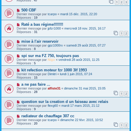
Réponses :
47
1
2
3
500 CBF
Dernier message par
tcarpo
«
mardi 15 déc. 2015, 22:20
Réponses :
19
Raté a bas régime!!!!!!!!
Dernier message par
jpfzr1000
«
mercredi 18 nov. 2015, 16:17
Réponses :
31
1
2
mise à l'air reservoir
Dernier message par
gpz1000rx
«
samedi 29 août 2015, 07:27
Réponses :
8
spi sur ma FZ 750, toujours pas
Dernier message par
Nigo
«
vendredi 28 août 2015, 11:25
Réponses :
5
kit refection moteur fzr 1000 3lf 1993
Dernier message par
Dimitri
«
lundi 1 juin 2015, 07:24
Réponses :
15
a ne pas faire ...
Dernier message par
alfiste31
«
dimanche 31 mai 2015, 15:05
Réponses :
28
1
2
question sur la creation d un faiseau avec relais
Dernier message par
flexg60
«
mardi 17 mars 2015, 21:12
Réponses :
9
radiateur de chauffage 307 cc
Dernier message par
tcarpo
«
dimanche 22 févr. 2015, 10:52
Réponses :
20
1
2