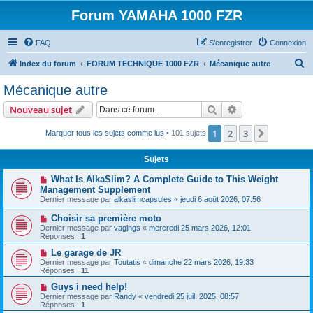
Forum YAMAHA 1000 FZR
FAQ
S’enregistrer
Connexion
R
Index du forum
FORUM TECHNIQUE 1000 FZR
Mécanique autre
e
Mécanique autre
c
Rechercher
Recherche avanc
Nouveau sujet
h
e
1
2
3
Suivante
Marquer tous les sujets comme lus
• 101 sujets
r
Sujets
c
What Is AlkaSlim? A Complete Guide to This Weight
h
Management Supplement
e
Dernier message par
alkaslimcapsules
«
jeudi 6 août 2026, 07:56
r
Choisir sa première moto
Dernier message par
vagings
«
mercredi 25 mars 2026, 12:01
Réponses :
1
Le garage de JR
Dernier message par
Toutatis
«
dimanche 22 mars 2026, 19:33
Réponses :
11
Guys i need help!
Dernier message par
Randy
«
vendredi 25 juil. 2025, 08:57
Réponses :
1