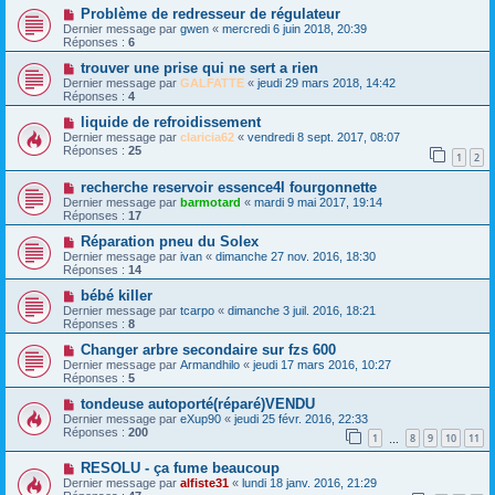
Problème de redresseur de régulateur
Dernier message par
gwen
«
mercredi 6 juin 2018, 20:39
Réponses :
6
trouver une prise qui ne sert a rien
Dernier message par
GALFATTE
«
jeudi 29 mars 2018, 14:42
Réponses :
4
liquide de refroidissement
Dernier message par
claricia62
«
vendredi 8 sept. 2017, 08:07
Réponses :
25
1
2
recherche reservoir essence4l fourgonnette
Dernier message par
barmotard
«
mardi 9 mai 2017, 19:14
Réponses :
17
Réparation pneu du Solex
Dernier message par
ivan
«
dimanche 27 nov. 2016, 18:30
Réponses :
14
bébé killer
Dernier message par
tcarpo
«
dimanche 3 juil. 2016, 18:21
Réponses :
8
Changer arbre secondaire sur fzs 600
Dernier message par
Armandhilo
«
jeudi 17 mars 2016, 10:27
Réponses :
5
tondeuse autoporté(réparé)VENDU
Dernier message par
eXup90
«
jeudi 25 févr. 2016, 22:33
Réponses :
200
1
8
9
10
11
…
RESOLU - ça fume beaucoup
Dernier message par
alfiste31
«
lundi 18 janv. 2016, 21:29