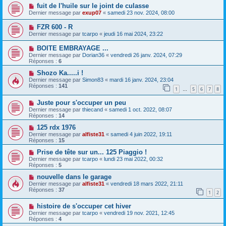
fuit de l'huile sur le joint de culasse
Dernier message par
exup07
«
samedi 23 nov. 2024, 08:00
FZR 600 - R
Dernier message par
tcarpo
«
jeudi 16 mai 2024, 23:22
BOITE EMBRAYAGE ...
Dernier message par
Dorian36
«
vendredi 26 janv. 2024, 07:29
Réponses :
6
Shozo Ka.....i !
Dernier message par
Simon83
«
mardi 16 janv. 2024, 23:04
Réponses :
141
1
5
6
7
8
…
Juste pour s'occuper un peu
Dernier message par
thiecand
«
samedi 1 oct. 2022, 08:07
Réponses :
14
125 rdx 1976
Dernier message par
alfiste31
«
samedi 4 juin 2022, 19:11
Réponses :
15
Prise de tête sur un... 125 Piaggio !
Dernier message par
tcarpo
«
lundi 23 mai 2022, 00:32
Réponses :
5
nouvelle dans le garage
Dernier message par
alfiste31
«
vendredi 18 mars 2022, 21:11
Réponses :
37
1
2
histoire de s'occuper cet hiver
Dernier message par
tcarpo
«
vendredi 19 nov. 2021, 12:45
Réponses :
4