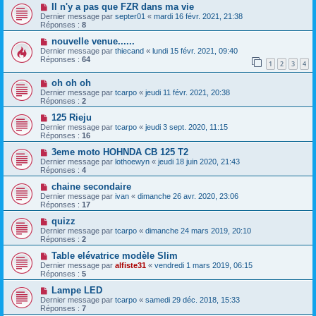
Il n'y a pas que FZR dans ma vie
Dernier message par
septer01
«
mardi 16 févr. 2021, 21:38
Réponses :
8
nouvelle venue......
Dernier message par
thiecand
«
lundi 15 févr. 2021, 09:40
Réponses :
64
1
2
3
4
oh oh oh
Dernier message par
tcarpo
«
jeudi 11 févr. 2021, 20:38
Réponses :
2
125 Rieju
Dernier message par
tcarpo
«
jeudi 3 sept. 2020, 11:15
Réponses :
16
3eme moto HOHNDA CB 125 T2
Dernier message par
lothoewyn
«
jeudi 18 juin 2020, 21:43
Réponses :
4
chaine secondaire
Dernier message par
ivan
«
dimanche 26 avr. 2020, 23:06
Réponses :
17
quizz
Dernier message par
tcarpo
«
dimanche 24 mars 2019, 20:10
Réponses :
2
Table elévatrice modèle Slim
Dernier message par
alfiste31
«
vendredi 1 mars 2019, 06:15
Réponses :
5
Lampe LED
Dernier message par
tcarpo
«
samedi 29 déc. 2018, 15:33
Réponses :
7