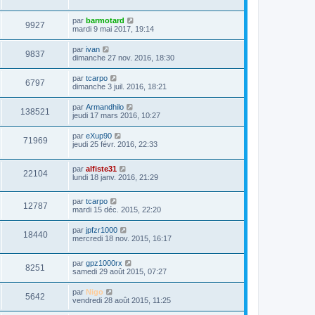
par
barmotard
9927
mardi 9 mai 2017, 19:14
par
ivan
9837
dimanche 27 nov. 2016, 18:30
par
tcarpo
6797
dimanche 3 juil. 2016, 18:21
par
Armandhilo
138521
jeudi 17 mars 2016, 10:27
par
eXup90
71969
jeudi 25 févr. 2016, 22:33
par
alfiste31
22104
lundi 18 janv. 2016, 21:29
par
tcarpo
12787
mardi 15 déc. 2015, 22:20
par
jpfzr1000
18440
mercredi 18 nov. 2015, 16:17
par
gpz1000rx
8251
samedi 29 août 2015, 07:27
par
Nigo
5642
vendredi 28 août 2015, 11:25