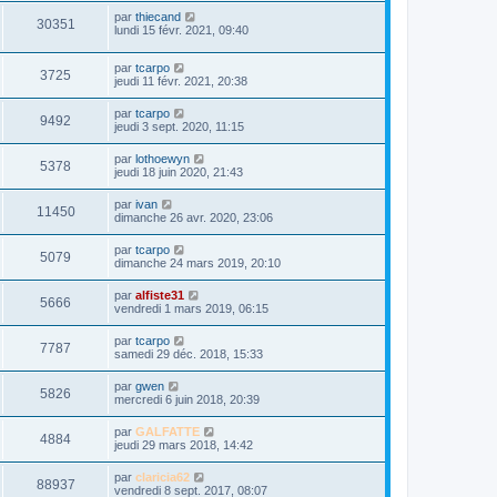
par
thiecand
30351
lundi 15 févr. 2021, 09:40
par
tcarpo
3725
jeudi 11 févr. 2021, 20:38
par
tcarpo
9492
jeudi 3 sept. 2020, 11:15
par
lothoewyn
5378
jeudi 18 juin 2020, 21:43
par
ivan
11450
dimanche 26 avr. 2020, 23:06
par
tcarpo
5079
dimanche 24 mars 2019, 20:10
par
alfiste31
5666
vendredi 1 mars 2019, 06:15
par
tcarpo
7787
samedi 29 déc. 2018, 15:33
par
gwen
5826
mercredi 6 juin 2018, 20:39
par
GALFATTE
4884
jeudi 29 mars 2018, 14:42
par
claricia62
88937
vendredi 8 sept. 2017, 08:07