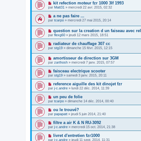
kit refection moteur fzr 1000 3lf 1993
par
Matt31
» mercredi 22 avr. 2015, 02:32
a ne pas faire ...
par
tcarpo
» mercredi 27 mai 2015, 20:14
question sur la creation d un faiseau avec rel
par
flexg60
» jeudi 12 mars 2015, 18:51
radiateur de chauffage 307 cc
par
stg19
» dimanche 15 févr. 2015, 12:15
amortisseur de direction sur 3GM
par
zarthosh
» mercredi 7 janv. 2015, 07:57
faisceau electrique scooter
par
stg19
» samedi 3 janv. 2015, 20:11
reference aiguille des kit dinojet fzr
par
j-c.andre
» lundi 22 déc. 2014, 11:39
un peu de folie
par
tcarpo
» dimanche 14 déc. 2014, 00:40
ou le trouvé?
par
papapatt
» jeudi 5 juin 2014, 21:40
filtre a air K & N RU-3092
par
j-c.andre
» mercredi 15 oct. 2014, 21:38
livret d'entretien fzr1000
par
j-c.andre
» jeudi 11 sept. 2014, 11:31