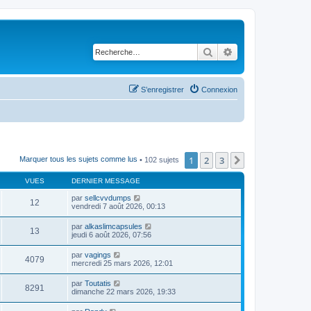
Rechercher
Recherche avancé
S’enregistrer
Connexion
1
2
3
Suivante
Marquer tous les sujets comme lus
• 102 sujets
VUES
DERNIER MESSAGE
par
sellcvvdumps
12
vendredi 7 août 2026, 00:13
par
alkaslimcapsules
13
jeudi 6 août 2026, 07:56
par
vagings
4079
mercredi 25 mars 2026, 12:01
par
Toutatis
8291
dimanche 22 mars 2026, 19:33