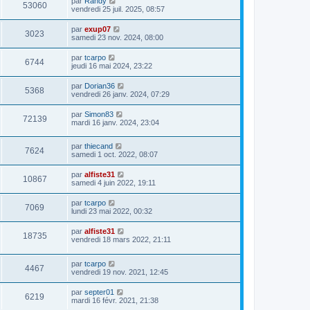
par
Randy
53060
vendredi 25 juil. 2025, 08:57
par
exup07
3023
samedi 23 nov. 2024, 08:00
par
tcarpo
6744
jeudi 16 mai 2024, 23:22
par
Dorian36
5368
vendredi 26 janv. 2024, 07:29
par
Simon83
72139
mardi 16 janv. 2024, 23:04
par
thiecand
7624
samedi 1 oct. 2022, 08:07
par
alfiste31
10867
samedi 4 juin 2022, 19:11
par
tcarpo
7069
lundi 23 mai 2022, 00:32
par
alfiste31
18735
vendredi 18 mars 2022, 21:11
par
tcarpo
4467
vendredi 19 nov. 2021, 12:45
par
septer01
6219
mardi 16 févr. 2021, 21:38