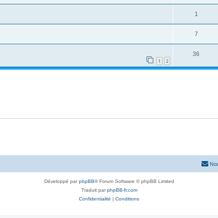
1
7
36
1
2
Nou
Développé par
phpBB
® Forum Software © phpBB Limited
Traduit par
phpBB-fr.com
Confidentialité
|
Conditions