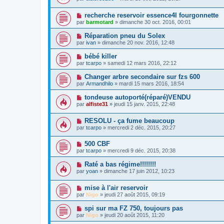
recherche reservoir essence4l fourgonnette
par
barmotard
» dimanche 30 oct. 2016, 00:01
Réparation pneu du Solex
par
ivan
» dimanche 20 nov. 2016, 12:48
bébé killer
par
tcarpo
» samedi 12 mars 2016, 22:12
Changer arbre secondaire sur fzs 600
par
Armandhilo
» mardi 15 mars 2016, 18:54
tondeuse autoporté(réparé)VENDU
par
alfiste31
» jeudi 15 janv. 2015, 22:48
RESOLU - ça fume beaucoup
par
tcarpo
» mercredi 2 déc. 2015, 20:27
500 CBF
par
tcarpo
» mercredi 9 déc. 2015, 20:38
Raté a bas régime!!!!!!!!
par
yoan
» dimanche 17 juin 2012, 10:23
mise à l'air reservoir
par
Nigo
» jeudi 27 août 2015, 09:19
spi sur ma FZ 750, toujours pas
par
Nigo
» jeudi 20 août 2015, 11:20