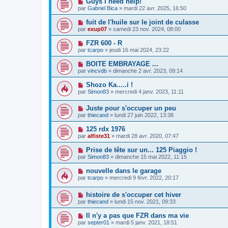
Guys i need help!
par
Gabriel Bica
» mardi 22 avr. 2025, 16:50
fuit de l'huile sur le joint de culasse
par
exup07
» samedi 23 nov. 2024, 08:00
FZR 600 - R
par
tcarpo
» jeudi 16 mai 2024, 23:22
BOITE EMBRAYAGE ...
par
vincvdb
» dimanche 2 avr. 2023, 09:14
Shozo Ka.....i !
par
Simon83
» mercredi 4 janv. 2023, 11:11
Juste pour s'occuper un peu
par
thiecand
» lundi 27 juin 2022, 13:38
125 rdx 1976
par
alfiste31
» mardi 28 avr. 2020, 07:47
Prise de tête sur un... 125 Piaggio !
par
Simon83
» dimanche 15 mai 2022, 11:15
nouvelle dans le garage
par
tcarpo
» mercredi 9 févr. 2022, 20:17
histoire de s'occuper cet hiver
par
thiecand
» lundi 15 nov. 2021, 09:33
Il n'y a pas que FZR dans ma vie
par
septer01
» mardi 5 janv. 2021, 18:51