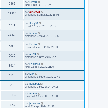
par
Dimitri
9392
lundi 1 juin 2015, 07:24
par
alfiste31
13264
dimanche 31 mai 2015, 15:05
par
flexg60
6711
mardi 17 mars 2015, 21:12
par
tcarpo
12314
dimanche 22 févr. 2015, 10:52
par
Dimitri
5354
mercredi 7 janv. 2015, 20:50
par
stg19
6016
dimanche 4 janv. 2015, 20:51
par
j-c.andre
3914
lundi 22 déc. 2014, 11:39
par
ivan
4118
dimanche 14 déc. 2014, 17:42
par
papapatt
6675
dimanche 9 nov. 2014, 20:15
par
tcarpo
10132
mercredi 22 oct. 2014, 21:39
par
j-c.andre
3657
jeudi 11 sept. 2014, 11:31