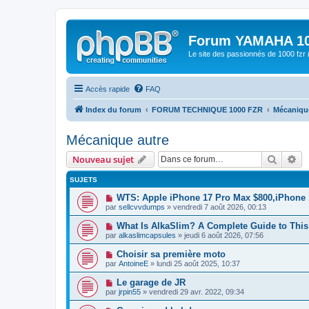
Forum YAMAHA 10
Le site des passionnés de 1000 f
Accès rapide
FAQ
Index du forum
FORUM TECHNIQUE 1000 FZR
Mécaniqu
Mécanique autre
Recher
Re
Nouveau sujet
SUJETS
WTS: Apple iPhone 17 Pro Max $800,iPhone
par
sellcvvdumps
» vendredi 7 août 2026, 00:13
What Is AlkaSlim? A Complete Guide to Th
par
alkaslimcapsules
» jeudi 6 août 2026, 07:56
Choisir sa première moto
par
AntoineE
» lundi 25 août 2025, 10:37
Le garage de JR
par
jrpin55
» vendredi 29 avr. 2022, 09:34