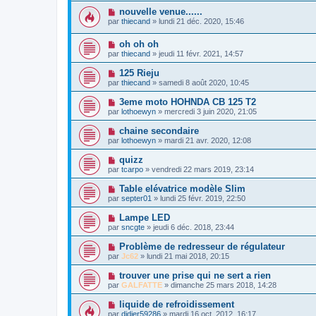
nouvelle venue......
par
thiecand
» lundi 21 déc. 2020, 15:46
oh oh oh
par
thiecand
» jeudi 11 févr. 2021, 14:57
125 Rieju
par
thiecand
» samedi 8 août 2020, 10:45
3eme moto HOHNDA CB 125 T2
par
lothoewyn
» mercredi 3 juin 2020, 21:05
chaine secondaire
par
lothoewyn
» mardi 21 avr. 2020, 12:08
quizz
par
tcarpo
» vendredi 22 mars 2019, 23:14
Table elévatrice modèle Slim
par
septer01
» lundi 25 févr. 2019, 22:50
Lampe LED
par
sncgte
» jeudi 6 déc. 2018, 23:44
Problème de redresseur de régulateur
par
Jc62
» lundi 21 mai 2018, 20:15
trouver une prise qui ne sert a rien
par
GALFATTE
» dimanche 25 mars 2018, 14:28
liquide de refroidissement
par
didier59286
» mardi 16 oct. 2012, 16:17