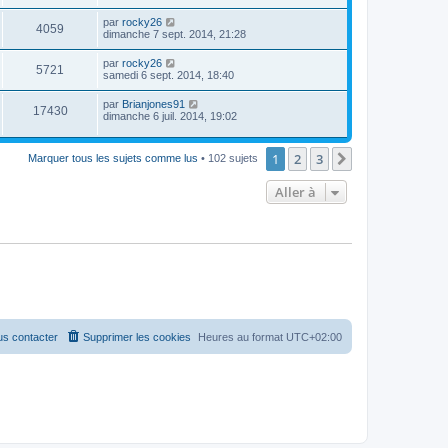
par
rocky26
4059
dimanche 7 sept. 2014, 21:28
par
rocky26
5721
samedi 6 sept. 2014, 18:40
par
Brianjones91
17430
dimanche 6 juil. 2014, 19:02
1
2
3
Suivante
Marquer tous les sujets comme lus
• 102 sujets
Aller à
s contacter
Supprimer les cookies
Heures au format
UTC+02:00