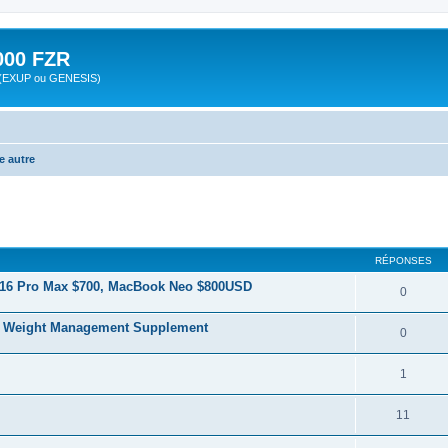
00 FZR
zr (EXUP ou GENESIS)
e autre
cher
cherche avancée
RÉPONSES
 16 Pro Max $700, MacBook Neo $800USD
0
is Weight Management Supplement
0
1
11