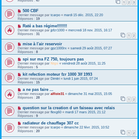
Réponses :
47
1
2
3
500 CBF
Dernier message par
tcarpo
«
mardi 15 déc. 2015, 22:20
Réponses :
19
Raté a bas régime!!!!!!!!
Dernier message par
jpfzr1000
«
mercredi 18 nov. 2015, 16:17
Réponses :
31
1
2
mise à l'air reservoir
Dernier message par
gpz1000rx
«
samedi 29 août 2015, 07:27
Réponses :
8
spi sur ma FZ 750, toujours pas
Dernier message par
Nigo
«
vendredi 28 août 2015, 11:25
Réponses :
5
kit refection moteur fzr 1000 3lf 1993
Dernier message par
Dimitri
«
lundi 1 juin 2015, 07:24
Réponses :
15
a ne pas faire ...
Dernier message par
alfiste31
«
dimanche 31 mai 2015, 15:05
Réponses :
28
1
2
question sur la creation d un faiseau avec relais
Dernier message par
flexg60
«
mardi 17 mars 2015, 21:12
Réponses :
9
radiateur de chauffage 307 cc
Dernier message par
tcarpo
«
dimanche 22 févr. 2015, 10:52
Réponses :
20
1
2