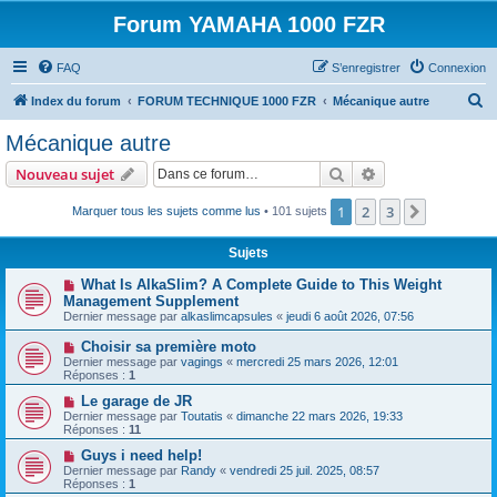
Forum YAMAHA 1000 FZR
FAQ
S’enregistrer
Connexion
R
Index du forum
FORUM TECHNIQUE 1000 FZR
Mécanique autre
e
Mécanique autre
c
Rechercher
Recherche avanc
Nouveau sujet
h
e
1
2
3
Suivante
Marquer tous les sujets comme lus
• 101 sujets
r
Sujets
c
What Is AlkaSlim? A Complete Guide to This Weight
h
Management Supplement
e
Dernier message par
alkaslimcapsules
«
jeudi 6 août 2026, 07:56
r
Choisir sa première moto
Dernier message par
vagings
«
mercredi 25 mars 2026, 12:01
Réponses :
1
Le garage de JR
Dernier message par
Toutatis
«
dimanche 22 mars 2026, 19:33
Réponses :
11
Guys i need help!
Dernier message par
Randy
«
vendredi 25 juil. 2025, 08:57
Réponses :
1