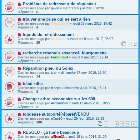
Problème de redresseur de régulateur
Dernier message par
gwen
«
mercredi 6 juin 2018, 20:39
Réponses :
6
trouver une prise qui ne sert a rien
Dernier message par
GALFATTE
«
jeudi 29 mars 2018, 14:42
Réponses :
4
liquide de refroidissement
Dernier message par
claricia62
«
vendredi 8 sept. 2017, 08:07
Réponses :
25
1
2
recherche reservoir essence4l fourgonnette
Dernier message par
barmotard
«
mardi 9 mai 2017, 19:14
Réponses :
17
Réparation pneu du Solex
Dernier message par
ivan
«
dimanche 27 nov. 2016, 18:30
Réponses :
14
bébé killer
Dernier message par
tcarpo
«
dimanche 3 juil. 2016, 18:21
Réponses :
8
Changer arbre secondaire sur fzs 600
Dernier message par
Armandhilo
«
jeudi 17 mars 2016, 10:27
Réponses :
5
tondeuse autoporté(réparé)VENDU
Dernier message par
eXup90
«
jeudi 25 févr. 2016, 22:33
Réponses :
200
1
8
9
10
11
…
RESOLU - ça fume beaucoup
Dernier message par
alfiste31
«
lundi 18 janv. 2016, 21:29