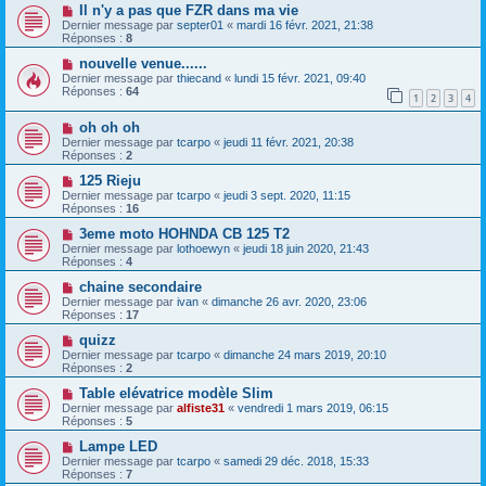
Il n'y a pas que FZR dans ma vie
Dernier message par
septer01
«
mardi 16 févr. 2021, 21:38
Réponses :
8
nouvelle venue......
Dernier message par
thiecand
«
lundi 15 févr. 2021, 09:40
Réponses :
64
1
2
3
4
oh oh oh
Dernier message par
tcarpo
«
jeudi 11 févr. 2021, 20:38
Réponses :
2
125 Rieju
Dernier message par
tcarpo
«
jeudi 3 sept. 2020, 11:15
Réponses :
16
3eme moto HOHNDA CB 125 T2
Dernier message par
lothoewyn
«
jeudi 18 juin 2020, 21:43
Réponses :
4
chaine secondaire
Dernier message par
ivan
«
dimanche 26 avr. 2020, 23:06
Réponses :
17
quizz
Dernier message par
tcarpo
«
dimanche 24 mars 2019, 20:10
Réponses :
2
Table elévatrice modèle Slim
Dernier message par
alfiste31
«
vendredi 1 mars 2019, 06:15
Réponses :
5
Lampe LED
Dernier message par
tcarpo
«
samedi 29 déc. 2018, 15:33
Réponses :
7