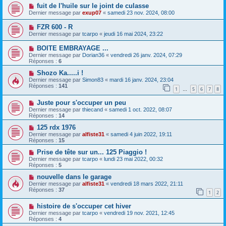
fuit de l'huile sur le joint de culasse
Dernier message par
exup07
«
samedi 23 nov. 2024, 08:00
FZR 600 - R
Dernier message par
tcarpo
«
jeudi 16 mai 2024, 23:22
BOITE EMBRAYAGE ...
Dernier message par
Dorian36
«
vendredi 26 janv. 2024, 07:29
Réponses :
6
Shozo Ka.....i !
Dernier message par
Simon83
«
mardi 16 janv. 2024, 23:04
Réponses :
141
1
5
6
7
8
…
Juste pour s'occuper un peu
Dernier message par
thiecand
«
samedi 1 oct. 2022, 08:07
Réponses :
14
125 rdx 1976
Dernier message par
alfiste31
«
samedi 4 juin 2022, 19:11
Réponses :
15
Prise de tête sur un... 125 Piaggio !
Dernier message par
tcarpo
«
lundi 23 mai 2022, 00:32
Réponses :
5
nouvelle dans le garage
Dernier message par
alfiste31
«
vendredi 18 mars 2022, 21:11
Réponses :
37
1
2
histoire de s'occuper cet hiver
Dernier message par
tcarpo
«
vendredi 19 nov. 2021, 12:45
Réponses :
4