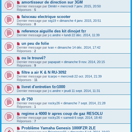
amortisseur de direction sur 3GM
Dernier message par
Dimitri
«
mercredi 7 janv. 2015, 20:50
Réponses :
5
faisceau electrique scooter
Dernier message par
stg19
«
dimanche 4 janv. 2015, 20:51
Réponses :
8
reference aiguille des kit dinojet fzr
Dernier message par
j-c.andre
«
lundi 22 déc. 2014, 11:39
un peu de folie
Dernier message par
ivan
«
dimanche 14 déc. 2014, 17:42
Réponses :
2
ou le trouvé?
Dernier message par
papapatt
«
dimanche 9 nov. 2014, 20:15
Réponses :
9
filtre a air K & N RU-3092
Dernier message par
tcarpo
«
mercredi 22 oct. 2014, 21:39
Réponses :
11
livret d'entretien fzr1000
Dernier message par
j-c.andre
«
jeudi 11 sept. 2014, 11:31
dr 750
Dernier message par
rocky26
«
dimanche 7 sept. 2014, 21:28
Réponses :
1
regime a 4000 tr apres coup de gaz RESOLU
Dernier message par
rocky26
«
samedi 6 sept. 2014, 18:40
Réponses :
7
Problème Yamaha Genesis 1000FZR 2LE
Dernier message par
Brianjones91
«
dimanche 6 juil. 2014, 19:02