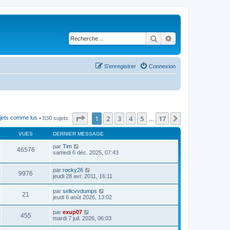
Rechercher
Recherche avancé
S’enregistrer
Connexion
Page
1
sur
17
1
2
3
4
5
17
Suivante
ujets comme lus
• 830 sujets
…
VUES
DERNIER MESSAGE
par
Tim
46576
samedi 6 déc. 2025, 07:43
par
rocky26
9976
jeudi 28 avr. 2011, 16:11
par
sellcvvdumps
21
jeudi 6 août 2026, 13:02
par
exup07
455
mardi 7 juil. 2026, 06:03