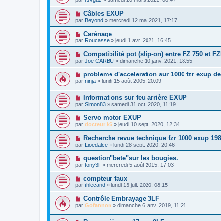
par
rsvgaz
» samedi 20 mars 2021, 08:47
Câbles EXUP
par
Beyond
» mercredi 12 mai 2021, 17:17
Carénage
par
Roucasse
» jeudi 1 avr. 2021, 16:45
Compatibilité pot (slip-on) entre FZ 750 et F
par
Joe CARBU
» dimanche 10 janv. 2021, 18:55
probleme d'acceleration sur 1000 fzr exup de
par
ninja
» lundi 15 août 2005, 20:09
Informations sur feu arrière EXUP
par
Simon83
» samedi 31 oct. 2020, 11:19
Servo motor EXUP
par
docteur k6
» jeudi 10 sept. 2020, 12:34
Recherche revue technique fzr 1000 exup 19
par
Lioedalce
» lundi 28 sept. 2020, 20:46
question"bete"sur les bougies.
par
tony3lf
» mercredi 5 août 2015, 17:03
compteur faux
par
thiecand
» lundi 13 juil. 2020, 08:15
Contrôle Embrayage 3LF
par
Gofannon
» dimanche 6 janv. 2019, 11:21