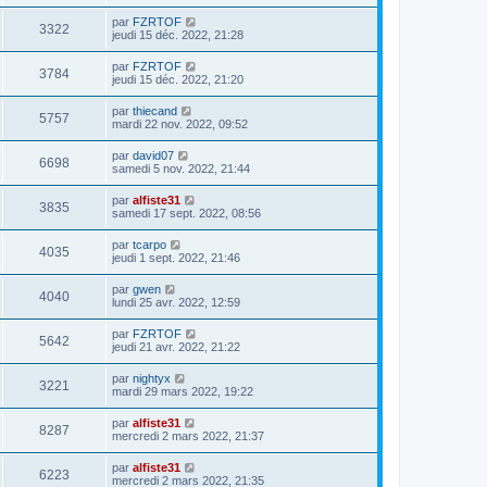
par
FZRTOF
3322
jeudi 15 déc. 2022, 21:28
par
FZRTOF
3784
jeudi 15 déc. 2022, 21:20
par
thiecand
5757
mardi 22 nov. 2022, 09:52
par
david07
6698
samedi 5 nov. 2022, 21:44
par
alfiste31
3835
samedi 17 sept. 2022, 08:56
par
tcarpo
4035
jeudi 1 sept. 2022, 21:46
par
gwen
4040
lundi 25 avr. 2022, 12:59
par
FZRTOF
5642
jeudi 21 avr. 2022, 21:22
par
nightyx
3221
mardi 29 mars 2022, 19:22
par
alfiste31
8287
mercredi 2 mars 2022, 21:37
par
alfiste31
6223
mercredi 2 mars 2022, 21:35