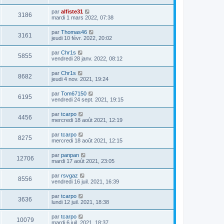
par
alfiste31
3186
mardi 1 mars 2022, 07:38
par
Thomas46
3161
jeudi 10 févr. 2022, 20:02
par
Chr1s
5855
vendredi 28 janv. 2022, 08:12
par
Chr1s
8682
jeudi 4 nov. 2021, 19:24
par
Tom67150
6195
vendredi 24 sept. 2021, 19:15
par
tcarpo
4456
mercredi 18 août 2021, 12:19
par
tcarpo
8275
mercredi 18 août 2021, 12:15
par
panpan
12706
mardi 17 août 2021, 23:05
par
rsvgaz
8556
vendredi 16 juil. 2021, 16:39
par
tcarpo
3636
lundi 12 juil. 2021, 18:38
par
tcarpo
10079
mardi 6 juil. 2021, 18:37