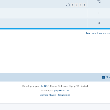
72
1
2
3
4
11
3
Marquer tous les s
Nou
Développé par
phpBB
® Forum Software © phpBB Limited
Traduit par
phpBB-fr.com
Confidentialité
|
Conditions