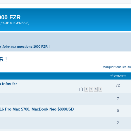
00 FZR
zr (EXUP ou GENESIS)
 ,foire aux questions 1000 FZR !
R !
cher
cherche avancée
Marquer tous les s
RÉPONSES
 infos fzr
72
1
2
3
4
7
 16 Pro Max $700, MacBook Neo $800USD
0
2