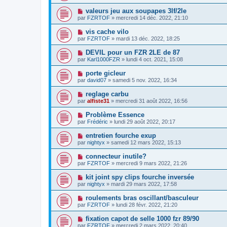
valeurs jeu aux soupapes 3lf/2le
par
FZRTOF
» mercredi 14 déc. 2022, 21:10
vis cache vilo
par
FZRTOF
» mardi 13 déc. 2022, 18:25
DEVIL pour un FZR 2LE de 87
par
Karl1000FZR
» lundi 4 oct. 2021, 15:08
porte gicleur
par
david07
» samedi 5 nov. 2022, 16:34
reglage carbu
par
alfiste31
» mercredi 31 août 2022, 16:56
Problème Essence
par
Frédéric
» lundi 29 août 2022, 20:17
entretien fourche exup
par
nightyx
» samedi 12 mars 2022, 15:13
connecteur inutile?
par
FZRTOF
» mercredi 9 mars 2022, 21:26
kit joint spy clips fourche inversée
par
nightyx
» mardi 29 mars 2022, 17:58
roulements bras oscillant/basculeur
par
FZRTOF
» lundi 28 févr. 2022, 21:20
fixation capot de selle 1000 fzr 89/90
par
FZRTOF
» mercredi 2 mars 2022, 20:40