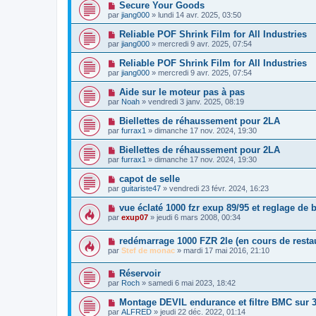
Secure Your Goods
par
jiang000
» lundi 14 avr. 2025, 03:50
Reliable POF Shrink Film for All Industries
par
jiang000
» mercredi 9 avr. 2025, 07:54
Reliable POF Shrink Film for All Industries
par
jiang000
» mercredi 9 avr. 2025, 07:54
Aide sur le moteur pas à pas
par
Noah
» vendredi 3 janv. 2025, 08:19
Biellettes de réhaussement pour 2LA
par
furrax1
» dimanche 17 nov. 2024, 19:30
Biellettes de réhaussement pour 2LA
par
furrax1
» dimanche 17 nov. 2024, 19:30
capot de selle
par
guitariste47
» vendredi 23 févr. 2024, 16:23
vue éclaté 1000 fzr exup 89/95 et reglage de 
par
exup07
» jeudi 6 mars 2008, 00:34
redémarrage 1000 FZR 2le (en cours de resta
par
Stef de monac
» mardi 17 mai 2016, 21:10
Réservoir
par
Roch
» samedi 6 mai 2023, 18:42
Montage DEVIL endurance et filtre BMC sur 3
par
ALFRED
» jeudi 22 déc. 2022, 01:14