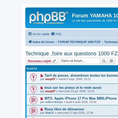
Forum YAMAHA 10
Le site des passionnés de 1000 f
Accès rapide
FAQ
Index du forum
FORUM TECHNIQUE 1000 FZR
Technique
Technique ,foire aux questions 1000 FZ
Recher
Re
Nouveau sujet
SUJETS
Tarif de pieces, dimentions toutes les bonnes
par
exup07
» mardi 9 sept. 2008, 15:21
tous sur les pneus et le reste aussi
par
exup07
» mercredi 23 juil. 2008, 16:25
WTS: Apple iPhone 17 Pro Max $800,iPhone
par
sellcvvdumps
» jeudi 6 août 2026, 13:02
Roue libre de démarreur
par
Matt31
» mercredi 17 juin 2026, 12:36