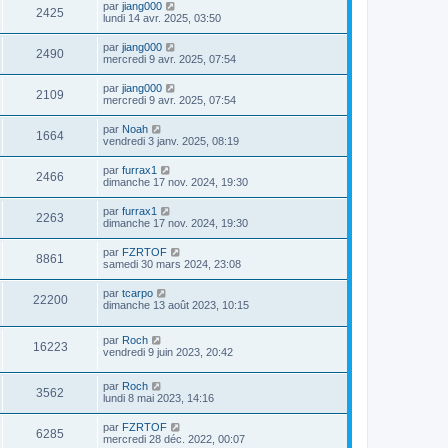
par
jiang000
2425
lundi 14 avr. 2025, 03:50
par
jiang000
2490
mercredi 9 avr. 2025, 07:54
par
jiang000
2109
mercredi 9 avr. 2025, 07:54
par
Noah
1664
vendredi 3 janv. 2025, 08:19
par
furrax1
2466
dimanche 17 nov. 2024, 19:30
par
furrax1
2263
dimanche 17 nov. 2024, 19:30
par
FZRTOF
8861
samedi 30 mars 2024, 23:08
par
tcarpo
22200
dimanche 13 août 2023, 10:15
par
Roch
16223
vendredi 9 juin 2023, 20:42
par
Roch
3562
lundi 8 mai 2023, 14:16
par
FZRTOF
6285
mercredi 28 déc. 2022, 00:07