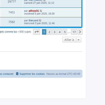
29777
samedi 27 juin 2020, 11:12
par
alfiste31
7401
vendredi 5 juin 2020, 18:30
par
thiecand
7582
mercredi 3 juin 2020, 11:46
Page
1
sur
17
1
2
3
4
5
17
Suivante
ujets comme lus
• 830 sujets
…
Aller à
s contacter
Supprimer les cookies
Heures au format
UTC+02:00