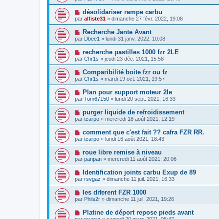
désolidariser rampe carbu
par
alfiste31
» dimanche 27 févr. 2022, 19:08
Recherche Jante Avant
par
Dbee1
» lundi 31 janv. 2022, 10:08
recherche pastilles 1000 fzr 2LE
par
Chr1s
» jeudi 23 déc. 2021, 15:58
Comparibilité boite fzr ou fz
par
Chr1s
» mardi 19 oct. 2021, 19:57
Plan pour support moteur 2le
par
Tom67150
» lundi 20 sept. 2021, 16:33
purger liquide de refroidissement
par
tcarpo
» mercredi 18 août 2021, 12:19
comment que c'est fait ?? cafra FZR RR.
par
tcarpo
» lundi 16 août 2021, 18:43
roue libre remise à niveau
par
panpan
» mercredi 11 août 2021, 20:06
Identification joints carbu Exup de 89
par
rsvgaz
» dimanche 11 juil. 2021, 16:33
les diferent FZR 1000
par
Phils2r
» dimanche 11 juil. 2021, 19:26
Platine de déport repose pieds avant