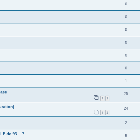
0
0
0
0
0
0
1
base
25
1
2
uration)
24
1
2
2
LF de 93....?
9