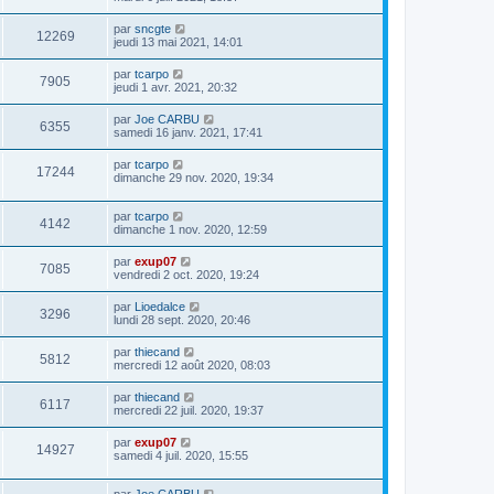
par
sncgte
12269
jeudi 13 mai 2021, 14:01
par
tcarpo
7905
jeudi 1 avr. 2021, 20:32
par
Joe CARBU
6355
samedi 16 janv. 2021, 17:41
par
tcarpo
17244
dimanche 29 nov. 2020, 19:34
par
tcarpo
4142
dimanche 1 nov. 2020, 12:59
par
exup07
7085
vendredi 2 oct. 2020, 19:24
par
Lioedalce
3296
lundi 28 sept. 2020, 20:46
par
thiecand
5812
mercredi 12 août 2020, 08:03
par
thiecand
6117
mercredi 22 juil. 2020, 19:37
par
exup07
14927
samedi 4 juil. 2020, 15:55
par
Joe CARBU