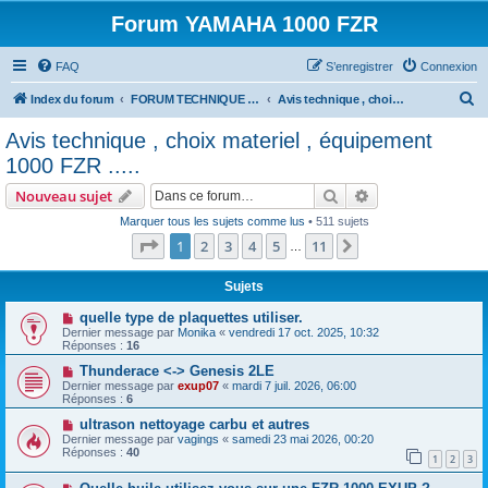
Forum YAMAHA 1000 FZR
FAQ
S’enregistrer
Connexion
R
Index du forum
FORUM TECHNIQUE 1000 FZR
Avis technique , choix materiel , équipement 1000 FZR .....
e
Avis technique , choix materiel , équipement
c
1000 FZR .....
h
Rechercher
Recherche avanc
Nouveau sujet
e
Marquer tous les sujets comme lus
• 511 sujets
r
Page
1
sur
11
1
2
3
4
5
11
Suivante
…
c
h
Sujets
e
quelle type de plaquettes utiliser.
Dernier message par
Monika
«
vendredi 17 oct. 2025, 10:32
r
Réponses :
16
Thunderace <-> Genesis 2LE
Dernier message par
exup07
«
mardi 7 juil. 2026, 06:00
Réponses :
6
ultrason nettoyage carbu et autres
Dernier message par
vagings
«
samedi 23 mai 2026, 00:20
Réponses :
40
1
2
3