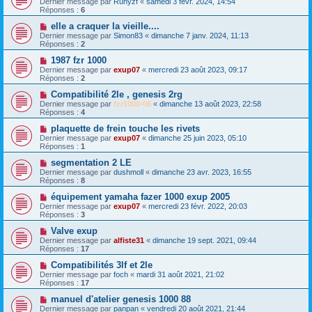
Dernier message par
Runyzf
«
samedi 3 févr. 2024, 14:54
Réponses :
6
elle a craquer la vieille....
Dernier message par
Simon83
«
dimanche 7 janv. 2024, 11:13
Réponses :
2
1987 fzr 1000
Dernier message par
exup07
«
mercredi 23 août 2023, 09:17
Réponses :
2
Compatibilité 2le , genesis 2rg
Dernier message par
fzr1000-06
«
dimanche 13 août 2023, 22:58
Réponses :
4
plaquette de frein touche les rivets
Dernier message par
exup07
«
dimanche 25 juin 2023, 05:10
Réponses :
1
segmentation 2 LE
Dernier message par
dushmoll
«
dimanche 23 avr. 2023, 16:55
Réponses :
8
équipement yamaha fazer 1000 exup 2005
Dernier message par
exup07
«
mercredi 23 févr. 2022, 20:03
Réponses :
3
Valve exup
Dernier message par
alfiste31
«
dimanche 19 sept. 2021, 09:44
Réponses :
17
Compatibilités 3lf et 2le
Dernier message par
foch
«
mardi 31 août 2021, 21:02
Réponses :
17
manuel d'atelier genesis 1000 88
Dernier message par
panpan
«
vendredi 20 août 2021, 21:44