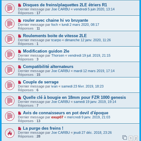
Disques de freins/plaquettes 2LE étriers R1
Dernier message par
Joe CARBU
«
vendredi 5 juin 2020, 13:14
Réponses :
17
rouler avec chaine hi vo bruyante
Dernier message par
foch
«
lundi 2 mars 2020, 08:17
Réponses :
11
Roulements boite de vitesse 2LE
Dernier message par
tcarpo
«
dimanche 12 janv. 2020, 11:26
Réponses :
1
Modification guidon 2le
Dernier message par
Thorsen
«
vendredi 19 juil. 2019, 21:15
Réponses :
3
Compatibilité alternateurs
Dernier message par
Joe CARBU
«
mardi 12 mars 2019, 17:14
Réponses :
15
Couple de serrage
Dernier message par
ivan
«
samedi 23 févr. 2019, 18:23
Réponses :
6
Quelle clé à bougie en 18mm pour FZR 1000 genesis
Dernier message par
Joe CARBU
«
samedi 19 janv. 2019, 19:14
Réponses :
7
Avis de connaisseurs en pot devil d'époque
Dernier message par
exup07
«
mercredi 9 janv. 2019, 21:03
Réponses :
13
La purge des freins !
Dernier message par
Joe CARBU
«
jeudi 27 déc. 2018, 23:26
Réponses :
28
1
2