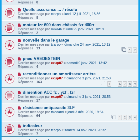
Réponses :
8
Quelle assurance ... / résolu
Dernier message par
tcarpo
«
lundi 12 juil. 2021, 18:36
Réponses :
8
moteur fzr 600 dans châssis fzr 400rr
Dernier message par
mika46
«
lundi 25 janv. 2021, 18:19
Réponses :
2
nouvelle dans le garage
Dernier message par
tcarpo
«
dimanche 24 janv. 2021, 13:12
Réponses :
33
1
2
pneu VREDESTEIN
Dernier message par
exup07
«
samedi 9 janv. 2021, 13:42
Réponses :
4
reconditionner un amortisseur arrière
Dernier message par
exup07
«
dimanche 3 janv. 2021, 21:50
Réponses :
163
1
6
7
8
9
…
dimention ACC fz , yzf , fzr
Dernier message par
exup07
«
dimanche 3 janv. 2021, 20:53
Réponses :
17
résistance antiparasite 3LF
Dernier message par
thiecand
«
jeudi 3 déc. 2020, 19:54
Réponses :
64
1
2
3
4
indicateur
Dernier message par
tcarpo
«
samedi 14 nov. 2020, 20:32
Réponses :
7