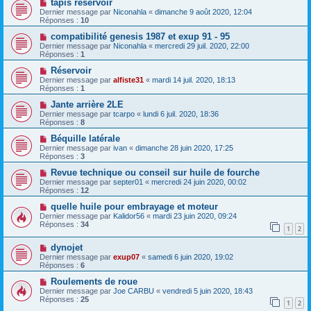
tapis réservoir
Dernier message par
Niconahla
«
dimanche 9 août 2020, 12:04
Réponses :
10
compatibilité genesis 1987 et exup 91 - 95
Dernier message par
Niconahla
«
mercredi 29 juil. 2020, 22:00
Réponses :
1
Réservoir
Dernier message par
alfiste31
«
mardi 14 juil. 2020, 18:13
Réponses :
1
Jante arrière 2LE
Dernier message par
tcarpo
«
lundi 6 juil. 2020, 18:36
Réponses :
8
Béquille latérale
Dernier message par
ivan
«
dimanche 28 juin 2020, 17:25
Réponses :
3
Revue technique ou conseil sur huile de fourche
Dernier message par
septer01
«
mercredi 24 juin 2020, 00:02
Réponses :
12
quelle huile pour embrayage et moteur
Dernier message par
Kalidor56
«
mardi 23 juin 2020, 09:24
Réponses :
34
1
2
dynojet
Dernier message par
exup07
«
samedi 6 juin 2020, 19:02
Réponses :
6
Roulements de roue
Dernier message par
Joe CARBU
«
vendredi 5 juin 2020, 18:43
Réponses :
25
1
2