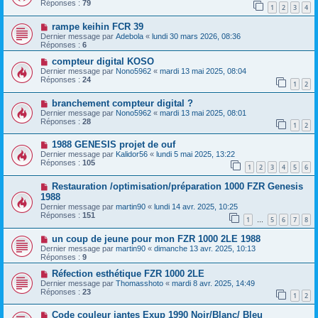
Réponses :
79
1
2
3
4
rampe keihin FCR 39
Dernier message par
Adebola
«
lundi 30 mars 2026, 08:36
Réponses :
6
compteur digital KOSO
Dernier message par
Nono5962
«
mardi 13 mai 2025, 08:04
Réponses :
24
1
2
branchement compteur digital ?
Dernier message par
Nono5962
«
mardi 13 mai 2025, 08:01
Réponses :
28
1
2
1988 GENESIS projet de ouf
Dernier message par
Kalidor56
«
lundi 5 mai 2025, 13:22
Réponses :
105
1
2
3
4
5
6
Restauration /optimisation/préparation 1000 FZR Genesis
1988
Dernier message par
martin90
«
lundi 14 avr. 2025, 10:25
Réponses :
151
1
5
6
7
8
…
un coup de jeune pour mon FZR 1000 2LE 1988
Dernier message par
martin90
«
dimanche 13 avr. 2025, 10:13
Réponses :
9
Réfection esthétique FZR 1000 2LE
Dernier message par
Thomasshoto
«
mardi 8 avr. 2025, 14:49
Réponses :
23
1
2
Code couleur jantes Exup 1990 Noir/Blanc/ Bleu