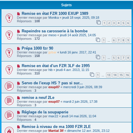
Sujets
Remise en état FZR 1000 EXUP 1989
Dernier message par
Monika
«
jeudi 18 sept. 2025, 09:18
Réponses :
108
1
2
3
4
5
6
Repeindre sa carosserie à la bombe
Dernier message par
meoo
«
jeudi 14 août 2025, 14:05
Réponses :
172
1
6
7
8
9
…
Prépa 1000 fzr 90
Dernier message par
jpbar
«
lundi 16 janv. 2017, 22:41
Réponses :
158
1
5
6
7
8
…
Remise en état d'un FZR 3LF de 1995
Dernier message par
hib
«
jeudi 4 avr. 2013, 11:15
Réponses :
310
1
13
14
15
16
…
Servo de l'exup HS ? pas si sur...
Dernier message par
exup07
«
mercredi 3 juin 2026, 08:39
Réponses :
3
remise a neuf 2Le
Dernier message par
exup07
«
mardi 2 juin 2026, 17:38
Réponses :
3
Réglage de la soupaperie
Dernier message par
max22
«
jeudi 14 mai 2026, 11:04
Réponses :
4
Remise à niveau de ma 1000 FZR 2LE
Dernier message par
Martial 3lf
«
dimanche 12 avr. 2026, 23:12