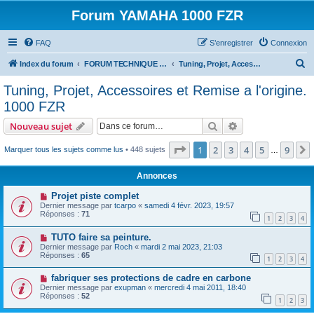
Forum YAMAHA 1000 FZR
FAQ
S’enregistrer
Connexion
R
Index du forum
FORUM TECHNIQUE 1000 FZR
Tuning, Projet, Accessoires et Remise a l'origine. 1000 FZR
e
Tuning, Projet, Accessoires et Remise a l'origine.
c
1000 FZR
h
Rechercher
Recherche avanc
Nouveau sujet
e
Page
1
sur
9
r
1
2
3
4
5
9
Marquer tous les sujets comme lus
• 448 sujets
…
c
Annonces
h
Projet piste complet
e
Dernier message par
tcarpo
«
samedi 4 févr. 2023, 19:57
Réponses :
71
r
1
2
3
4
TUTO faire sa peinture.
Dernier message par
Roch
«
mardi 2 mai 2023, 21:03
Réponses :
65
1
2
3
4
fabriquer ses protections de cadre en carbone
Dernier message par
exupman
«
mercredi 4 mai 2011, 18:40
Réponses :
52
1
2
3