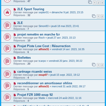
Réponses :
47
1
2
3
2LE Sport Touring
Dernier message par
septer01
«
dimanche 9 juil. 2023, 23:15
Réponses :
32
1
2
2LE
Dernier message par
Simon83
«
jeudi 18 mai 2023, 23:41
Réponses :
7
projet remettre en marche fzr
Dernier message par
Roch
«
jeudi 27 avr. 2023, 15:13
Réponses :
10
Projet Piste Low Cost : Résurrection
Dernier message par
alfiste31
«
vendredi 14 avr. 2023, 16:35
Réponses :
6
Biellettes
Dernier message par
tcarpo
«
vendredi 20 janv. 2023, 00:22
Réponses :
20
1
2
carénage ricambi weiss
Dernier message par
exup07
«
jeudi 15 sept. 2022, 19:12
Réponses :
4
reconditionner un amortisseur ohlins
Dernier message par
alfiste31
«
mercredi 31 août 2022, 09:17
Réponses :
5
Projet FZR 1000 exup 92
Dernier message par
Matiix
«
mercredi 24 août 2022, 11:16
Réponses :
4