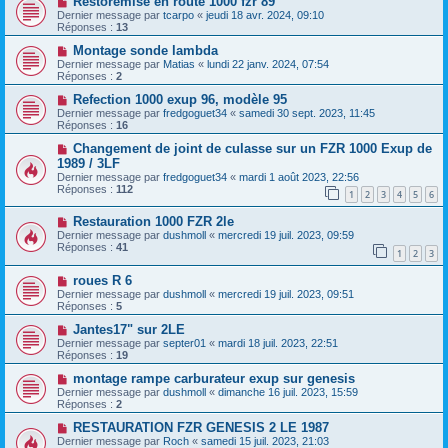
Restoremise en route 1000 fzr 89
Dernier message par
tcarpo
«
jeudi 18 avr. 2024, 09:10
Réponses :
13
Montage sonde lambda
Dernier message par
Matias
«
lundi 22 janv. 2024, 07:54
Réponses :
2
Refection 1000 exup 96, modèle 95
Dernier message par
fredgoguet34
«
samedi 30 sept. 2023, 11:45
Réponses :
16
Changement de joint de culasse sur un FZR 1000 Exup de
1989 / 3LF
Dernier message par
fredgoguet34
«
mardi 1 août 2023, 22:56
Réponses :
112
1
2
3
4
5
6
Restauration 1000 FZR 2le
Dernier message par
dushmoll
«
mercredi 19 juil. 2023, 09:59
Réponses :
41
1
2
3
roues R 6
Dernier message par
dushmoll
«
mercredi 19 juil. 2023, 09:51
Réponses :
5
Jantes17" sur 2LE
Dernier message par
septer01
«
mardi 18 juil. 2023, 22:51
Réponses :
19
montage rampe carburateur exup sur genesis
Dernier message par
dushmoll
«
dimanche 16 juil. 2023, 15:59
Réponses :
2
RESTAURATION FZR GENESIS 2 LE 1987
Dernier message par
Roch
«
samedi 15 juil. 2023, 21:03