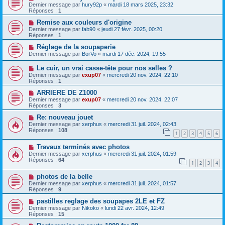
Dernier message par
hury92p
«
mardi 18 mars 2025, 23:32
Réponses :
1
Remise aux couleurs d'origine
Dernier message par
fab90
«
jeudi 27 févr. 2025, 00:20
Réponses :
1
Réglage de la soupaperie
Dernier message par
BorVo
«
mardi 17 déc. 2024, 19:55
Le cuir, un vrai casse-tête pour nos selles ?
Dernier message par
exup07
«
mercredi 20 nov. 2024, 22:10
Réponses :
1
ARRIERE DE Z1000
Dernier message par
exup07
«
mercredi 20 nov. 2024, 22:07
Réponses :
3
Re: nouveau jouet
Dernier message par
xerphus
«
mercredi 31 juil. 2024, 02:43
Réponses :
108
1
2
3
4
5
6
Travaux terminés avec photos
Dernier message par
xerphus
«
mercredi 31 juil. 2024, 01:59
Réponses :
64
1
2
3
4
photos de la belle
Dernier message par
xerphus
«
mercredi 31 juil. 2024, 01:57
Réponses :
9
pastilles reglage des soupapes 2LE et FZ
Dernier message par
Nikoko
«
lundi 22 avr. 2024, 12:49
Réponses :
15