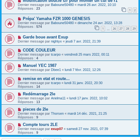
modification boucle fzr pour monter un cul de r1
Dernier message par
Baboune50480
«
mardi 26 avr. 2022, 10:10
Réponses :
23
1
2
Prépa' Yamaha FZR 1000 GENESIS
Dernier message par
Baboune50480
«
dimanche 24 avr. 2022, 13:28
Réponses :
574
1
26
27
28
29
…
Garde boue avant Exup
Dernier message par
nightyx
«
jeudi 7 avr. 2022, 21:39
CODE COULEUR
Dernier message par
tcarpo
«
vendredi 25 mars 2022, 00:11
Réponses :
4
Manuel YEC 1987
Dernier message par
Dbee1
«
lundi 7 févr. 2022, 12:26
remise en etat et route...
Dernier message par
tcarpo
«
lundi 31 janv. 2022, 20:30
Réponses :
14
Redémarrage 2le
Dernier message par
Arielma11
«
lundi 17 janv. 2022, 10:02
Réponses :
13
pieces de 2le
Dernier message par
Thorsen
«
mardi 14 déc. 2021, 21:25
Réponses :
9
Compte tours 2LE
Dernier message par
exup07
«
samedi 27 nov. 2021, 07:39
Réponses :
9