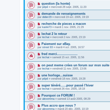
question (la honte)
par
pépé
» mercredi 28 sept. 2005, 11:20
demande de renseignements
par
didier29
» mercredi 19 oct. 2005, 19:19
recherche de pieces a macon
par
kanki73
» mardi 1 nov. 2005, 21:29
lechat 2 le retour
par
lechat
» mercredi 2 nov. 2005, 23:19
Paiement sur eBay.
par
street 93
» mardi 4 oct. 2005, 16:57
fred merci.....................
par
lechat
» samedi 15 oct. 2005, 11:56
on peut meme crées un forum sur msn suite a
par
lechat
» vendredi 11 nov. 2005, 13:06
une horloge...suisse
par
pépé
» vendredi 18 nov. 2005, 19:28
super ténéré......pour passé l'hiver
par
lechat
» samedi 26 nov. 2005, 18:18
Pourquoi ce FORUM !
par
alexemma
» samedi 13 août 2005, 08:29
Plus accro que nous ?
par
alexemma
» mardi 20 déc. 2005, 10:19