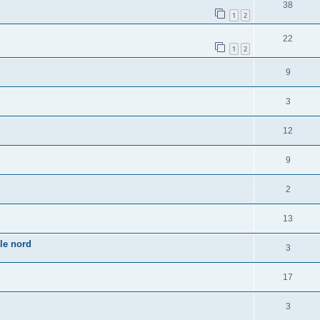
38
1
2
22
1
2
9
3
12
9
2
13
le nord
3
17
3