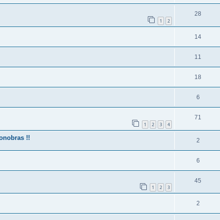
28
1
2
14
11
18
6
71
1
2
3
4
onobras !!
2
6
45
1
2
3
2