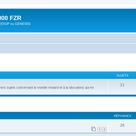
00 FZR
zr (EXUP ou GENESIS)
SUJETS
21
vers sujets concernant le monde motard et à la discutions qui en
cher
cherche avancée
RÉPONSES
26
1
2