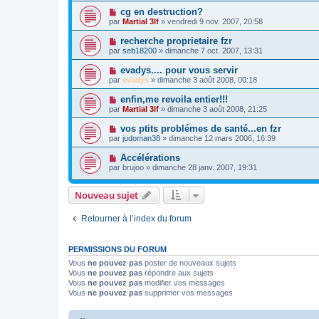
cg en destruction?
par
Martial 3lf
» vendredi 9 nov. 2007, 20:58
recherche proprietaire fzr
par
seb18200
» dimanche 7 oct. 2007, 13:31
evadys.... pour vous servir
par
evadys
» dimanche 3 août 2008, 00:18
enfin,me revoila entier!!!
par
Martial 3lf
» dimanche 3 août 2008, 21:25
vos ptits problémes de santé...en fzr
par
judoman38
» dimanche 12 mars 2006, 16:39
Accélérations
par
brujoo
» dimanche 28 janv. 2007, 19:31
Nouveau sujet
Retourner à l’index du forum
PERMISSIONS DU FORUM
Vous
ne pouvez pas
poster de nouveaux sujets
Vous
ne pouvez pas
répondre aux sujets
Vous
ne pouvez pas
modifier vos messages
Vous
ne pouvez pas
supprimer vos messages