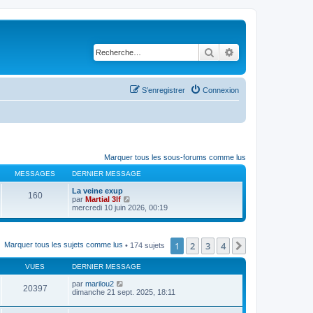
Rechercher
Recherche avancé
S’enregistrer
Connexion
Marquer tous les sous-forums comme lus
MESSAGES
DERNIER MESSAGE
La veine exup
160
V
par
Martial 3lf
o
mercredi 10 juin 2026, 00:19
i
r
l
e
1
2
3
4
Suivante
Marquer tous les sujets comme lus
• 174 sujets
d
e
r
VUES
DERNIER MESSAGE
n
i
par
marilou2
20397
e
dimanche 21 sept. 2025, 18:11
r
m