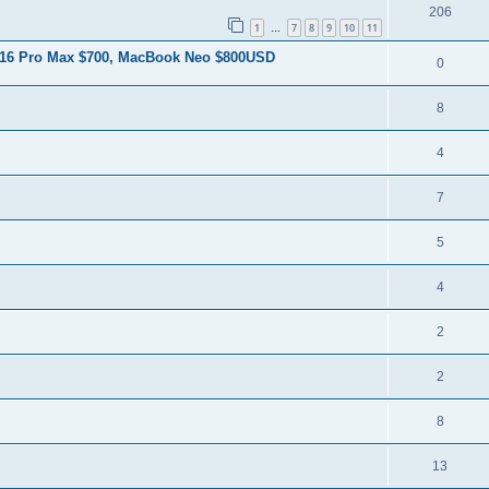
206
1
7
8
9
10
11
…
 16 Pro Max $700, MacBook Neo $800USD
0
8
4
7
5
4
2
2
8
13