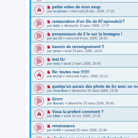
petite video de mon exup
par
exupman
» mercredi 28 déc. 2005, 17:32
restauration d'un 2le de 87:episode1/?
par
dubs
» dimanche 15 janv. 2006, 17:37
possesseurs de 2 le sur la bretagne !
par
joe 29
» mercredi 9 nov. 2005, 19:43
besoin de renseignement !!
par
pinou
» lundi 23 janv. 2006, 14:01
test fzr
par
ricky
» jeudi 2 mars 2006, 20:50
Re: toutes nue !!!!!!!
par
lechat
» mercredi 4 janv. 2006, 23:12
quelqu'un aurais des photo de fzr avec un m
par
omarabou
» dimanche 19 mars 2006, 13:30
Grrrrr
par
lilounec
» dimanche 19 mars 2006, 00:45
Voua la preferé comment ?
par
killak
» lundi 10 oct. 2005, 12:25
renaissance
par
fzr69
» samedi 25 mars 2006, 22:40