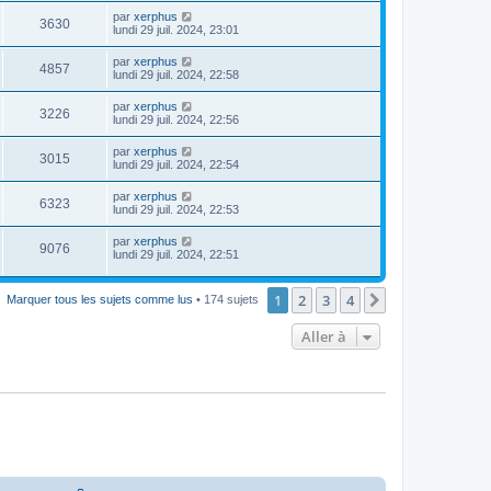
par
xerphus
3630
lundi 29 juil. 2024, 23:01
par
xerphus
4857
lundi 29 juil. 2024, 22:58
par
xerphus
3226
lundi 29 juil. 2024, 22:56
par
xerphus
3015
lundi 29 juil. 2024, 22:54
par
xerphus
6323
lundi 29 juil. 2024, 22:53
par
xerphus
9076
lundi 29 juil. 2024, 22:51
1
2
3
4
Suivante
Marquer tous les sujets comme lus
• 174 sujets
Aller à