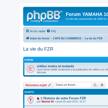
Forum YAMAHA 10
Le site des passionnés de 1000 f
Accès rapide
FAQ
Index du forum
CAFE DU COMMERCE
La vie du FZR
La vie du FZR
FORUM
vidéos motos et motards
sous-forum dédié seulement a la publication de vidéos sur di
découle.
Recher
Re
Nouveau sujet
SUJETS
L'Histoire de votre Forum FZR
par
Martial 3lf
» jeudi 20 août 2015, 15:27