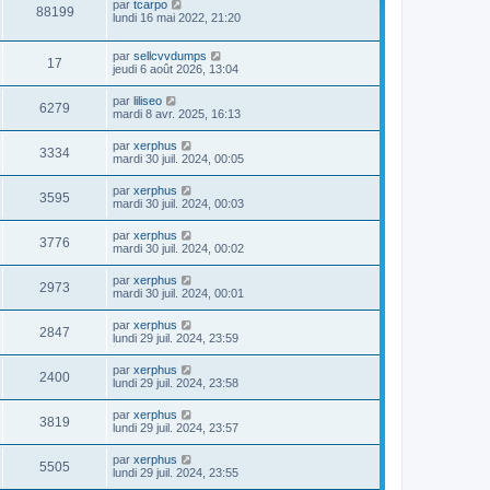
e
par
tcarpo
88199
s
lundi 16 mai 2022, 21:20
s
a
par
sellcvvdumps
g
17
jeudi 6 août 2026, 13:04
e
par
liliseo
6279
mardi 8 avr. 2025, 16:13
par
xerphus
3334
mardi 30 juil. 2024, 00:05
par
xerphus
3595
mardi 30 juil. 2024, 00:03
par
xerphus
3776
mardi 30 juil. 2024, 00:02
par
xerphus
2973
mardi 30 juil. 2024, 00:01
par
xerphus
2847
lundi 29 juil. 2024, 23:59
par
xerphus
2400
lundi 29 juil. 2024, 23:58
par
xerphus
3819
lundi 29 juil. 2024, 23:57
par
xerphus
5505
lundi 29 juil. 2024, 23:55