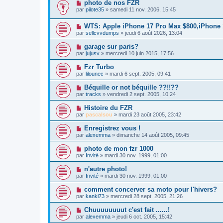
photo de nos FZR
par
pilote35
» samedi 11 nov. 2006, 15:45
WTS: Apple iPhone 17 Pro Max $800,iPhone
par
sellcvvdumps
» jeudi 6 août 2026, 13:04
garage sur paris?
par
jujusv
» mercredi 10 juin 2015, 17:56
Fzr Turbo
par
lilounec
» mardi 6 sept. 2005, 09:41
Béquille or not béquille ??!!??
par
tracks
» vendredi 2 sept. 2005, 10:24
Histoire du FZR
par
pascalsou
» mardi 23 août 2005, 23:42
Enregistrez vous !
par
alexemma
» dimanche 14 août 2005, 09:45
photo de mon fzr 1000
par
Invité
» mardi 30 nov. 1999, 01:00
n'autre photo!
par
Invité
» mardi 30 nov. 1999, 01:00
comment concerver sa moto pour l'hivers?
par
kanki73
» mercredi 28 sept. 2005, 21:26
Chuuuuuuuut c'est fait ......!
par
alexemma
» jeudi 6 oct. 2005, 15:42