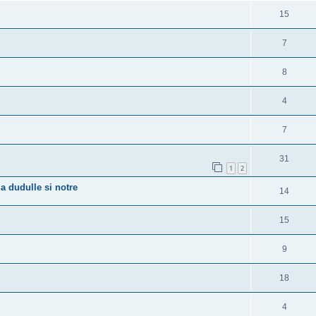
15
7
8
4
7
31
1
2
 dudulle si notre
14
15
9
18
4