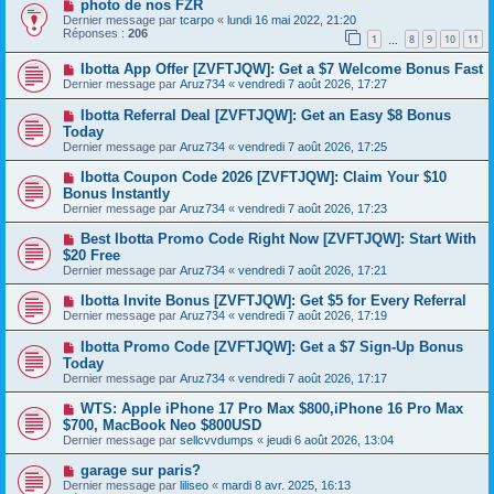
photo de nos FZR
Dernier message par
tcarpo
«
lundi 16 mai 2022, 21:20
Réponses :
206
1
8
9
10
11
…
Ibotta App Offer [ZVFTJQW]: Get a $7 Welcome Bonus Fast
Dernier message par
Aruz734
«
vendredi 7 août 2026, 17:27
Ibotta Referral Deal [ZVFTJQW]: Get an Easy $8 Bonus
Today
Dernier message par
Aruz734
«
vendredi 7 août 2026, 17:25
Ibotta Coupon Code 2026 [ZVFTJQW]: Claim Your $10
Bonus Instantly
Dernier message par
Aruz734
«
vendredi 7 août 2026, 17:23
Best Ibotta Promo Code Right Now [ZVFTJQW]: Start With
$20 Free
Dernier message par
Aruz734
«
vendredi 7 août 2026, 17:21
Ibotta Invite Bonus [ZVFTJQW]: Get $5 for Every Referral
Dernier message par
Aruz734
«
vendredi 7 août 2026, 17:19
Ibotta Promo Code [ZVFTJQW]: Get a $7 Sign-Up Bonus
Today
Dernier message par
Aruz734
«
vendredi 7 août 2026, 17:17
WTS: Apple iPhone 17 Pro Max $800,iPhone 16 Pro Max
$700, MacBook Neo $800USD
Dernier message par
sellcvvdumps
«
jeudi 6 août 2026, 13:04
garage sur paris?
Dernier message par
liliseo
«
mardi 8 avr. 2025, 16:13