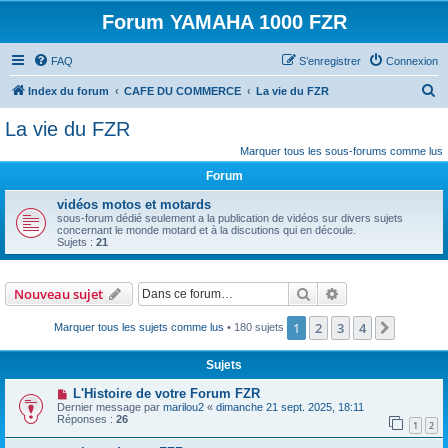
Forum YAMAHA 1000 FZR
FAQ
S’enregistrer
Connexion
R
Index du forum
CAFE DU COMMERCE
La vie du FZR
e
La vie du FZR
c
Marquer tous les sous-forums comme lus
h
Forum
e
vidéos motos et motards
r
sous-forum dédié seulement a la publication de vidéos sur divers sujets
concernant le monde motard et à la discutions qui en découle.
c
Sujets :
21
h
e
Rechercher
Recherche avanc
Nouveau sujet
r
1
2
3
4
Suivant
Marquer tous les sujets comme lus
• 180 sujets
Sujets
L'Histoire de votre Forum FZR
Dernier message par
marilou2
«
dimanche 21 sept. 2025, 18:11
Réponses :
26
1
2