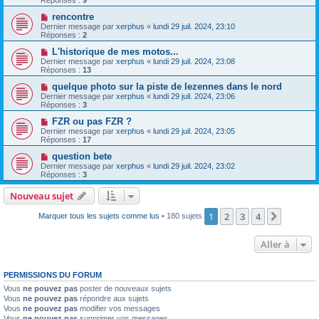
Réponses :
9
rencontre
Dernier message par
xerphus
«
lundi 29 juil. 2024, 23:10
Réponses :
2
L'historique de mes motos...
Dernier message par
xerphus
«
lundi 29 juil. 2024, 23:08
Réponses :
13
quelque photo sur la piste de lezennes dans le nord
Dernier message par
xerphus
«
lundi 29 juil. 2024, 23:06
Réponses :
3
FZR ou pas FZR ?
Dernier message par
xerphus
«
lundi 29 juil. 2024, 23:05
Réponses :
17
question bete
Dernier message par
xerphus
«
lundi 29 juil. 2024, 23:02
Réponses :
3
Nouveau sujet
1
2
3
4
Suivant
Marquer tous les sujets comme lus
• 180 sujets
Aller à
PERMISSIONS DU FORUM
Vous
ne pouvez pas
poster de nouveaux sujets
Vous
ne pouvez pas
répondre aux sujets
Vous
ne pouvez pas
modifier vos messages
Vous
ne pouvez pas
supprimer vos messages