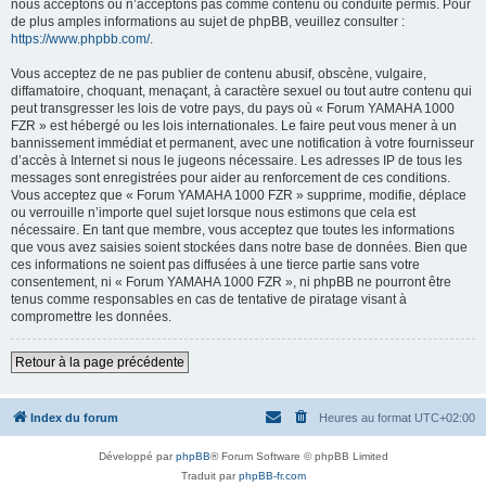
nous acceptons ou n’acceptons pas comme contenu ou conduite permis. Pour
de plus amples informations au sujet de phpBB, veuillez consulter :
https://www.phpbb.com/
.
Vous acceptez de ne pas publier de contenu abusif, obscène, vulgaire,
diffamatoire, choquant, menaçant, à caractère sexuel ou tout autre contenu qui
peut transgresser les lois de votre pays, du pays où « Forum YAMAHA 1000
FZR » est hébergé ou les lois internationales. Le faire peut vous mener à un
bannissement immédiat et permanent, avec une notification à votre fournisseur
d’accès à Internet si nous le jugeons nécessaire. Les adresses IP de tous les
messages sont enregistrées pour aider au renforcement de ces conditions.
Vous acceptez que « Forum YAMAHA 1000 FZR » supprime, modifie, déplace
ou verrouille n’importe quel sujet lorsque nous estimons que cela est
nécessaire. En tant que membre, vous acceptez que toutes les informations
que vous avez saisies soient stockées dans notre base de données. Bien que
ces informations ne soient pas diffusées à une tierce partie sans votre
consentement, ni « Forum YAMAHA 1000 FZR », ni phpBB ne pourront être
tenus comme responsables en cas de tentative de piratage visant à
compromettre les données.
Retour à la page précédente
Index du forum
Heures au format
UTC+02:00
Développé par
phpBB
® Forum Software © phpBB Limited
Traduit par
phpBB-fr.com