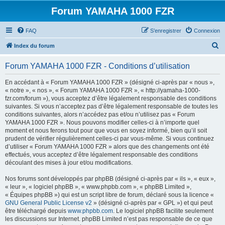
Forum YAMAHA 1000 FZR
FAQ
S’enregistrer
Connexion
R
Index du forum
e
Forum YAMAHA 1000 FZR - Conditions d’utilisation
c
h
En accédant à « Forum YAMAHA 1000 FZR » (désigné ci-après par « nous »,
« notre », « nos », « Forum YAMAHA 1000 FZR », « http://yamaha-1000-
e
fzr.com/forum »), vous acceptez d’être légalement responsable des conditions
r
suivantes. Si vous n’acceptez pas d’être légalement responsable de toutes les
conditions suivantes, alors n’accédez pas et/ou n’utilisez pas « Forum
c
YAMAHA 1000 FZR ». Nous pouvons modifier celles-ci à n’importe quel
h
moment et nous ferons tout pour que vous en soyez informé, bien qu’il soit
prudent de vérifier régulièrement celles-ci par vous-même. Si vous continuez
e
d’utiliser « Forum YAMAHA 1000 FZR » alors que des changements ont été
r
effectués, vous acceptez d’être légalement responsable des conditions
découlant des mises à jour et/ou modifications.
Nos forums sont développés par phpBB (désigné ci-après par « ils », « eux »,
« leur », « logiciel phpBB », « www.phpbb.com », « phpBB Limited »,
« Équipes phpBB ») qui est un script libre de forum, déclaré sous la licence «
GNU General Public License v2
» (désigné ci-après par « GPL ») et qui peut
être téléchargé depuis
www.phpbb.com
. Le logiciel phpBB facilite seulement
les discussions sur Internet. phpBB Limited n’est pas responsable de ce que